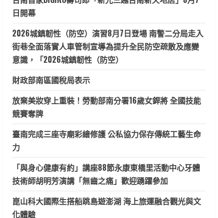
日開幕
2026城鎮韌性（防空）演習8月7日登場 南警二分局走入
街巷全面落實人車管制宣導為提升全民防空疏散及應變
意識，「2026城鎮韌性（防空）
財政部南區國稅局表示
放棄美妝穿上重裝！勞動部南分署16歲女銲將 全國技能
競賽奪牌
臺南完成三座寺廟彩繪修護 公私協力保存傳統工藝生命
力
「與身心健康有約」講座88節永康東橋里活動中心牙體
技術師胡明芳演講「無齒之痛」歡迎踴躍參加
崑山科大國際生搭船跳島遊澎湖 海上旅運融合觀光與文
化體驗