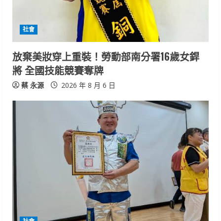
a
d
社會
i
放棄美妝穿上重裝！勞動部南分署16歲女銲
n
將 全國技能競賽奪牌
g
蔡 永源
2026 年 8 月 6 日