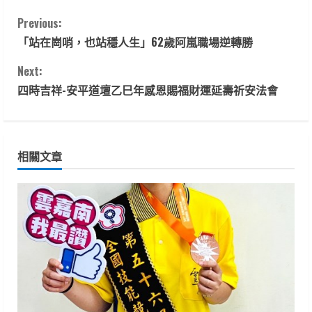
C
Previous:
「站在崗哨，也站穩人生」62歲阿嵐職場逆轉勝
o
Next:
n
四時吉祥-安平道壇乙巳年感恩賜福財運延壽祈安法會
t
i
相關文章
n
u
e
R
e