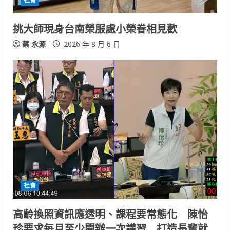
社會
挑大師現身台南榮服處小榮眷相見歡
蔡 永源
2026 年 8 月 6 日
社會
高齡換照資訊應透明、課程要常態化 陳怡
珍要求每月至少開辦一次講習 打造長輩就