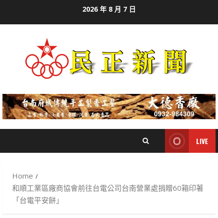
Skip
2026 年 8 月 7 日
to
content
LIVE
Home
和順工業區廠商協會前往台電公司台南營業處捐贈60箱印著
「台電平安餅」