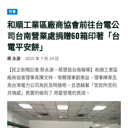
社會
和順工業區廠商協會前往台電公
司台南營業處捐贈60箱印著「台
電平安餅」
蔡 永源
2025 年 7 月 24 日
【民正新聞記者:蔡永源，蔡慧茹台南報導】和順工業區
廠商協會理事長陳文祥、常務理事劉東益、理事陳韋志
為台灣電力公司為民及時搶修，且憑藉著「苦民所苦的
共情感」真實的做到了.用愛發電的真諦。