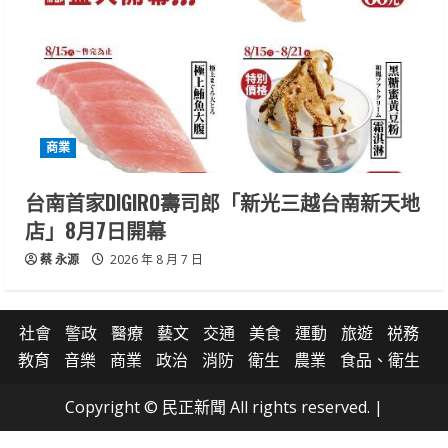
商業
台南首家DIGIRO壽司郎「新光三越台南新天地
店」8月7日開幕
蔡 永源
2026 年 8 月 7 日
社會
警政
醫療
藝文
交通
美食
運動
旅遊
祱務
教育
音樂
商業
政治
消防
衛生
農業
食品、衛生
Copyright © 民正新聞 All rights reserved.
|