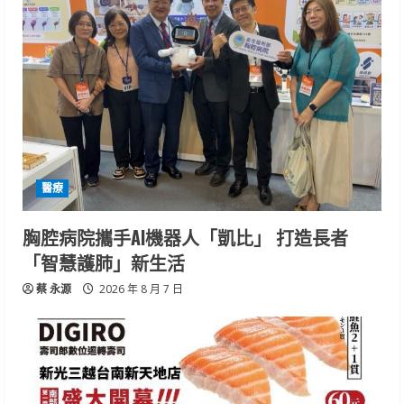
醫療
胸腔病院攜手AI機器人「凱比」 打造長者
「智慧護肺」新生活
蔡 永源
2026 年 8 月 7 日