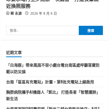
近換照服務
蔡 永源
2026 年 8 月 6 日
搜
尋
關
鍵
近期文章
字:
「白海豚」帶來風雨不容小覷台電台南區處呼籲落實防
範以防災損
台南「區區有充電站」計畫，第9批充電站上線啟用
胸腔病院攜手AI機器人「凱比」 打造長者「智慧護肺」
新生活
台南首家DIGIRO壽司郎「新光三越台南新天地店」8月7