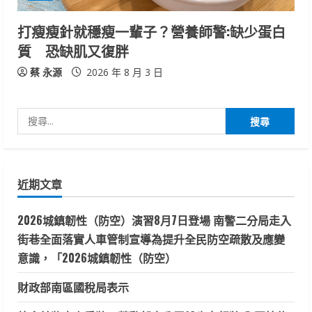
打瘦瘦針就穩瘦一輩子？營養師警:缺少蛋白
質 恐缺肌又復胖
蔡 永源
2026 年 8 月 3 日
搜
尋
關
鍵
近期文章
字:
2026城鎮韌性（防空）演習8月7日登場 南警二分局走入
街巷全面落實人車管制宣導為提升全民防空疏散及應變
意識，「2026城鎮韌性（防空）
財政部南區國稅局表示