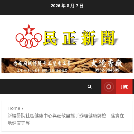
Skip
2026 年 8 月 7 日
to
content
LIVE
Home
新樓醫院社區健康中心與莊敬里攜手辦理健康篩檢 落實在
地健康守護