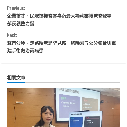
C
Previous:
企業搶才、民眾搶機會雲嘉南最大場就業博覽會登場
o
部長親臨力挺
n
Next:
t
聲音沙啞、走路喘竟是罕見癌 切除逾五公分氣管與重
建手術救治兩病患
i
n
相關文章
u
e
R
e