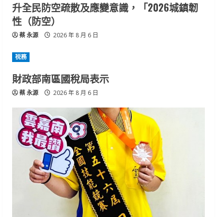
升全民防空疏散及應變意識，「2026城鎮韌
性（防空）
蔡 永源
2026 年 8 月 6 日
祱務
財政部南區國稅局表示
蔡 永源
2026 年 8 月 6 日