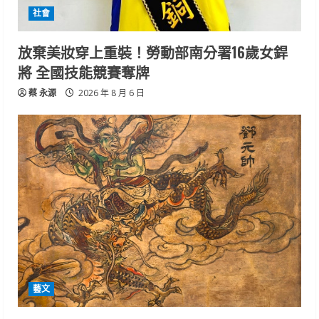
社會
放棄美妝穿上重裝！勞動部南分署16歲女銲
將 全國技能競賽奪牌
蔡 永源
2026 年 8 月 6 日
藝文