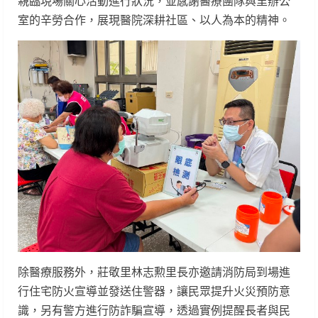
親臨現場關心活動進行狀況，並感謝醫療團隊與里辦公
室的辛勞合作，展現醫院深耕社區、以人為本的精神。
除醫療服務外，莊敬里林志勲里長亦邀請消防局到場進
行住宅防火宣導並發送住警器，讓民眾提升火災預防意
識，另有警方進行防詐騙宣導，透過實例提醒長者與民