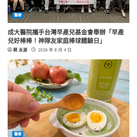
醫療
成大醫院攜手台灣早產兒基金會舉辦「早產
兒好棒棒！神隊友家庭棒球體驗日」
蔡 永源
2026 年 8 月 4 日
醫療