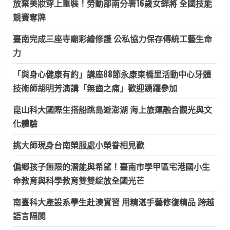
放棄美妝穿上重裝！勞動部南分署16歲女銲將 全國技能
競賽奪牌
臺南完成三座寺廟彩繪修護 公私協力保存傳統工藝生命
力
「與身心健康有約」講座88節永康東橋里活動中心牙體
技術師胡明芳演講「無齒之痛」歡迎踴躍參加
崑山科大國際生搭船跳島遊澎湖 海上旅運融合觀光與文
化體驗
挑大師現身台南榮服處小榮眷相見歡
偏鄉孩子無限的潛能與希望！臺南市學甲區宅港國小生
命教育與科學教育雙雙綻放全國光芒
南臺科大產設系學生赴澳實習 用精湛手藝修復精品 跨越
語言隔閡