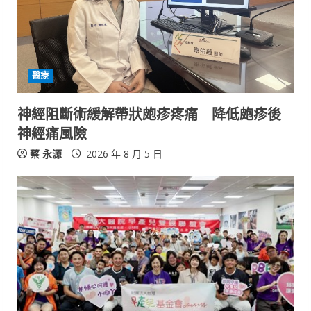
a
d
i
醫療
n
神經阻斷術緩解帶狀皰疹疼痛 降低皰疹後
g
神經痛風險
蔡 永源
2026 年 8 月 5 日