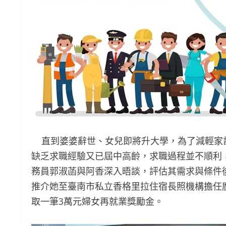
直到婆婆辭世、女兒即將升大學，為了減輕家
缺乏求職經驗又已屆中高齡，求職過程並不順利
務員郭淑菡與阿香深入晤談，評估其需求與條件
推介她至臺南市私立香格里拉住宿長照機構擔任
取一筆3萬元婦女再就業獎勵金。