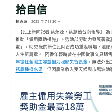
拾自信
蔡 永源
2025 年 7 月 30 日
【民正新聞記者:蔡永源，蔡慧茹台南報導】 
推動「僱用獎助措施」。勞動部勞動力發展署雲
畫」，助53歲的新住民阿香成功重返職場，還
人生新篇章。 阿香年輕時曾在中國從事文具銷售
年擔任全職主婦並獨力照顧失智長輩，
無法外出
務農種植水果
，但因農業收入受天候與市場波動