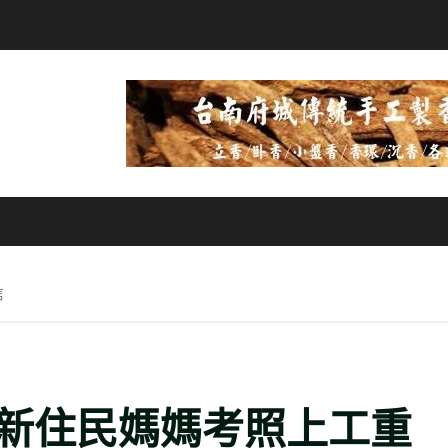
信
新住民媽媽考照上工重