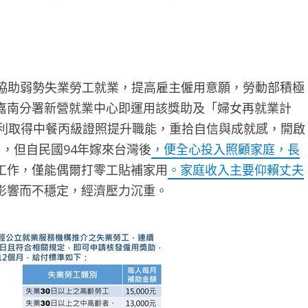
為協助弱勢失業勞工就業，提高雇主僱用意願，勞動部積極
嘉南分署新營就業中心即運用該獎助及「婦女再就業計
順利取得中餐丙級證照提升職能，重拾自信與成就感，開啟
，但自民國94年嫁來台灣後
，便全心投入照顧家庭，長
工作，僅能偶爾打零工貼補家用
。家庭收入主要仰賴丈夫
影響而不穩定，經濟壓力沉重。