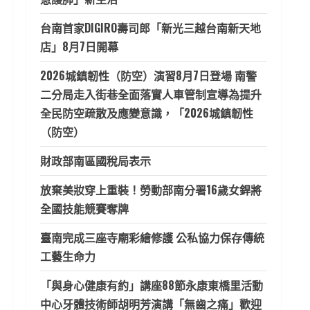
台南首家DIGIRO壽司郎「新光三越台南新天地
店」8月7日開幕
2026城鎮韌性（防空）演習8月7日登場 南警
二分局走入街巷全面落實人車管制宣導為提升
全民防空疏散及應變意識，「2026城鎮韌性
（防空）
財政部南區國稅局表示
放棄美妝穿上重裝！勞動部南分署16歲女銲將
全國技能競賽奪牌
臺南完成三座寺廟彩繪修護 公私協力保存傳統
工藝生命力
「與身心健康有約」講座88節永康東橋里活動
中心牙體技術師胡明芳演講「無齒之痛」歡迎