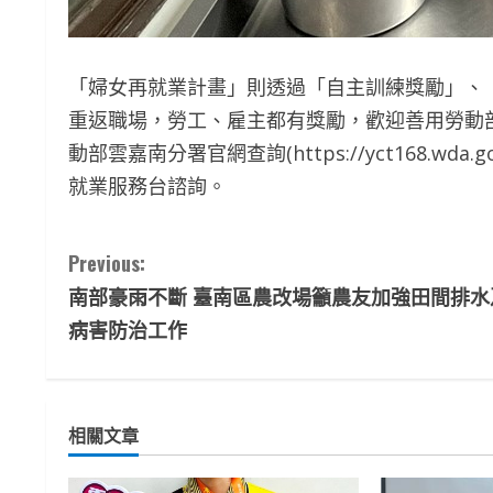
「婦女再就業計畫」則透過「自主訓練獎勵」、
重返職場，勞工、雇主都有獎勵，歡迎善用勞動
動部雲嘉南分署官網查詢(https://yct168.wda
就業服務台諮詢。
C
Previous:
南部豪雨不斷 臺南區農改場籲農友加強田間排水
o
病害防治工作
n
t
相關文章
i