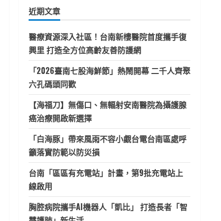
鍵
近期文章
字:
醫療資源深入社區！台南新樓醫院首度攜手復
興里 打造全方位高齡友善防護網
「2026臺南七股海鮮節」熱鬧開幕 二千人齊聚
六孔碼頭同歡
【海福刀】無傷口、無輻射安南醫院為攝護腺
癌治療開啟新選擇
「白海豚」帶來風雨不容小覷台電台南區處呼
籲落實防範以防災損
台南「區區有充電站」計畫，第9批充電站上
線啟用
胸腔病院攜手AI機器人「凱比」 打造長者「智
慧護肺」新生活