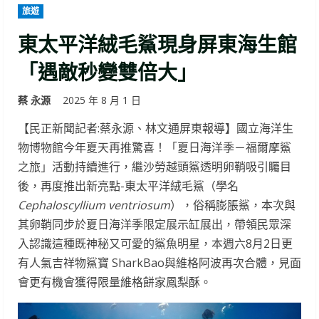
旅遊
東太平洋絨毛鯊現身屏東海生館
「遇敵秒變雙倍大」
蔡 永源
2025 年 8 月 1 日
【民正新聞記者:蔡永源、林文通屏東報導】國立海洋生
物博物館今年夏天再推驚喜！「夏日海洋季－福爾摩鯊
之旅」活動持續進行，繼沙勞越頭鯊透明卵鞘吸引矚目
後，再度推出新亮點-東太平洋絨毛鯊（學名
Cephaloscyllium ventriosum
），俗稱膨脹鯊，本次與
其卵鞘同步於夏日海洋季限定展示缸展出，帶領民眾深
入認識這種既神秘又可愛的鯊魚明星，本週六8月2日更
有人氣吉祥物鯊寶 SharkBao與維格阿波再次合體，見面
會更有機會獲得限量維格餅家鳳梨酥。