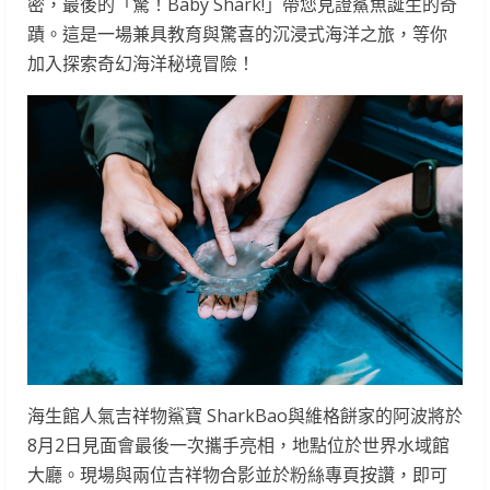
密，最後的「驚！Baby Shark!」帶您見證鯊魚誕生的奇
蹟。這是一場兼具教育與驚喜的沉浸式海洋之旅，等你
加入探索奇幻海洋秘境冒險！
海生館人氣吉祥物鯊寶 SharkBao與維格餅家的阿波將於
8月2日見面會最後一次攜手亮相，地點位於世界水域館
大廳。現場與兩位吉祥物合影並於粉絲專頁按讚，即可