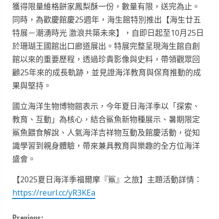
獲得限量維格餅家鳳梨酥一份，數量有限，送完為止。
同時，為歡慶館慶25週年，海生館特別推出【海生廿五
特展－潮湧時光 激浪共築未來】，自即日起至10月25日
於珊瑚王國館出口廊道展出。特展完整呈現海生館自創
館以來的重要歷程，透過珍貴影像與史料，帶領觀眾回
顧25年來的成長軌跡，並見證海洋教育與保育推動的成
果與堅持。
國立海洋生物博物館表示，今年夏日海洋季以「探索、
教育、互動」為核心，結合鯊魚新物種展示、暑期限定
鯊魚餵食解說、人氣海洋吉祥物互動及館慶活動，從知
識學習到親身體驗，帶來兼具教育與樂趣的全方位海洋
盛會。
【2025夏日海洋季福爾摩『鯊』之旅】主題活動詳情：
https://reurl.cc/yR3KEa
Previous: