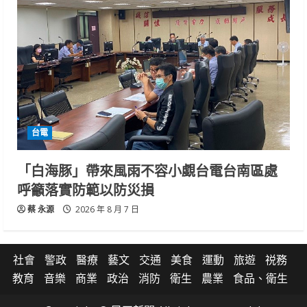
台電
「白海豚」帶來風雨不容小覷台電台南區處
呼籲落實防範以防災損
蔡 永源
2026 年 8 月 7 日
社會
警政
醫療
藝文
交通
美食
運動
旅遊
祱務
教育
音樂
商業
政治
消防
衛生
農業
食品、衛生