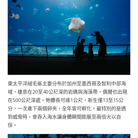
東太平洋絨毛鯊主要分布於加州至墨西哥及智利中部海
域，棲息在20至40公尺深的岩礁與海藻帶，偶爾也出現
在500公尺深處。牠體長可達1公尺，新生僅13至15公
分，一次產下兩個卵夾，全年皆可孵化。最特別的是遇
到威脅時，會吞入海水讓身體瞬間膨脹至兩倍大以自
保。