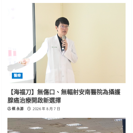
醫療
【海福刀】無傷口、無輻射安南醫院為攝護
腺癌治療開啟新選擇
蔡 永源
2026 年 8 月 7 日