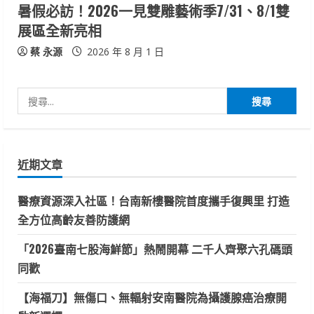
暑假必訪！2026一見雙雕藝術季7/31、8/1雙
展區全新亮相
蔡 永源
2026 年 8 月 1 日
搜
尋
關
鍵
近期文章
字:
醫療資源深入社區！台南新樓醫院首度攜手復興里 打造
全方位高齡友善防護網
「2026臺南七股海鮮節」熱鬧開幕 二千人齊聚六孔碼頭
同歡
【海福刀】無傷口、無輻射安南醫院為攝護腺癌治療開