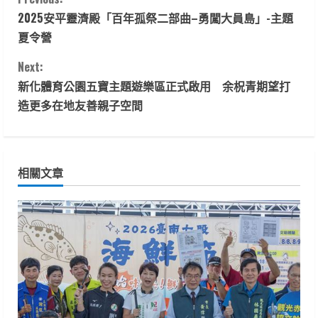
C
2025安平靈濟殿「百年孤祭二部曲–勇闖大員島」-主題
o
夏令營
n
Next:
t
新化體育公園五寶主題遊樂區正式啟用 余柷青期望打
造更多在地友善親子空間
i
n
相關文章
u
e
R
e
a