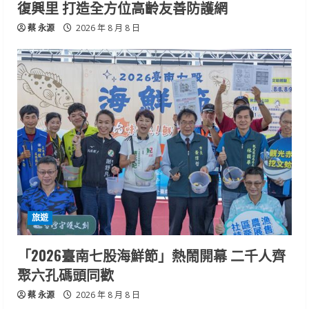
復興里 打造全方位高齡友善防護網
蔡 永源
2026 年 8 月 8 日
旅遊
「2026臺南七股海鮮節」熱鬧開幕 二千人齊
聚六孔碼頭同歡
蔡 永源
2026 年 8 月 8 日