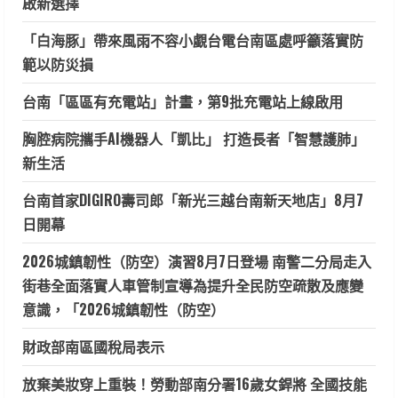
啟新選擇
「白海豚」帶來風雨不容小覷台電台南區處呼籲落實防
範以防災損
台南「區區有充電站」計畫，第9批充電站上線啟用
胸腔病院攜手AI機器人「凱比」 打造長者「智慧護肺」
新生活
台南首家DIGIRO壽司郎「新光三越台南新天地店」8月7
日開幕
2026城鎮韌性（防空）演習8月7日登場 南警二分局走入
街巷全面落實人車管制宣導為提升全民防空疏散及應變
意識，「2026城鎮韌性（防空）
財政部南區國稅局表示
放棄美妝穿上重裝！勞動部南分署16歲女銲將 全國技能