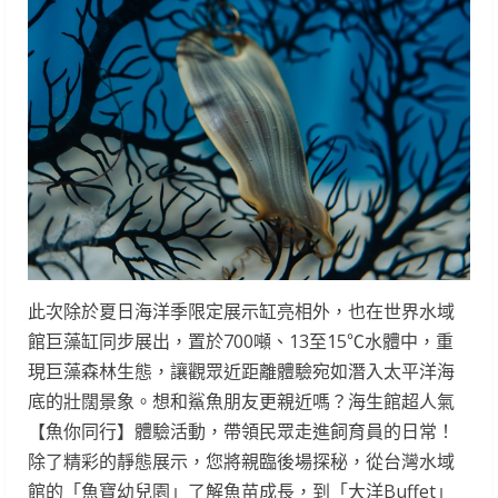
此次除於夏日海洋季限定展示缸亮相外，也在世界水域
館巨藻缸同步展出，置於700噸、13至15℃水體中，重
現巨藻森林生態，讓觀眾近距離體驗宛如潛入太平洋海
底的壯闊景象。想和鯊魚朋友更親近嗎？海生館超人氣
【魚你同行】體驗活動，帶領民眾走進飼育員的日常！
除了精彩的靜態展示，您將親臨後場探秘，從台灣水域
館的「魚寶幼兒園」了解魚苗成長，到「大洋Buffet」