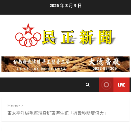
Skip
2026 年 8 月 9 日
to
content
LIVE
Home
東太平洋絨毛鯊現身屏東海生館「遇敵秒變雙倍大」