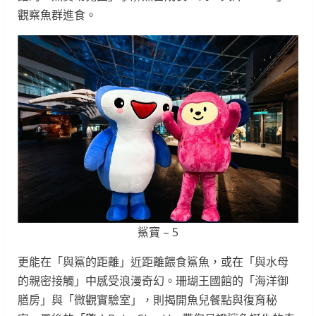
觀察魚群進食。
鯊寶 – 5
更能在「與鯊的距離」近距離餵食鯊魚，或在「與水母
的親密接觸」中感受浪漫奇幻。珊瑚王國館的「海洋御
膳房」與「微觀實驗室」，則揭開魚兒餐點與復育秘