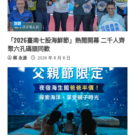
d
i
旅遊
n
「2026臺南七股海鮮節」熱鬧開幕 二千人齊
g
聚六孔碼頭同歡
蔡 永源
2026 年 8 月 8 日