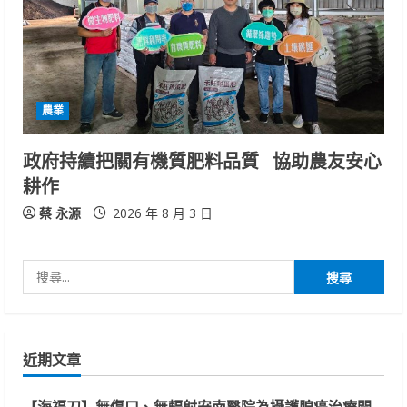
農業
政府持續把關有機質肥料品質 協助農友安心
耕作
蔡 永源
2026 年 8 月 3 日
搜
尋
關
鍵
近期文章
字:
【海福刀】無傷口、無輻射安南醫院為攝護腺癌治療開