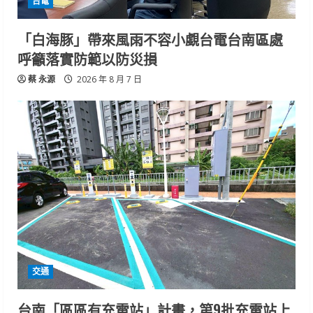
台電
「白海豚」帶來風雨不容小覷台電台南區處
呼籲落實防範以防災損
蔡 永源
2026 年 8 月 7 日
交通
台南「區區有充電站」計畫，第9批充電站上