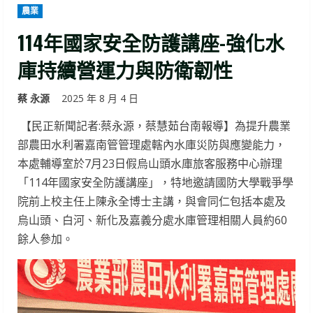
農業
114年國家安全防護講座-強化水
庫持續營運力與防衛韌性
蔡 永源
2025 年 8 月 4 日
【民正新聞記者:蔡永源，蔡慧茹台南報導】為提升農業
部農田水利署嘉南管管理處轄內水庫災防與應變能力，
本處輔導室於7月23日假烏山頭水庫旅客服務中心辦理
「114年國家安全防護講座」，特地邀請國防大學戰爭學
院前上校主任上陳永全博士主講，與會同仁包括本處及
烏山頭、白河、新化及嘉義分處水庫管理相關人員約60
餘人參加。