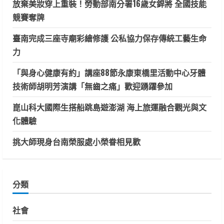
放棄美妝穿上重裝！勞動部南分署16歲女銲將 全國技能
競賽奪牌
臺南完成三座寺廟彩繪修護 公私協力保存傳統工藝生命
力
「與身心健康有約」講座88節永康東橋里活動中心牙體
技術師胡明芳演講「無齒之痛」歡迎踴躍參加
崑山科大國際生搭船跳島遊澎湖 海上旅運融合觀光與文
化體驗
挑大師現身台南榮服處小榮眷相見歡
分類
社會