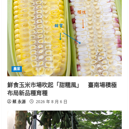
u
e
R
e
a
d
農業
i
鮮食玉米市場吹起「甜糯風」 臺南場積極
n
布局新品種育種
g
蔡 永源
2026 年 8 月 6 日