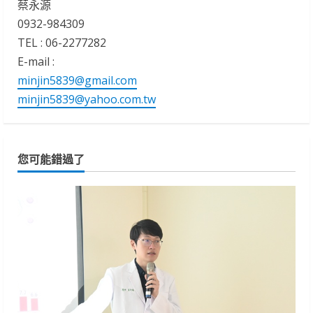
蔡永源
0932-984309
TEL : 06-2277282
E-mail :
minjin5839@gmail.com
minjin5839@yahoo.com.tw
您可能錯過了