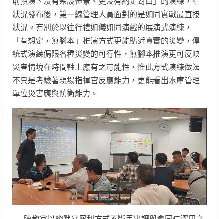
前預演、沒有架設佈景、更沒有約定對白」的演練，在
狀況發布後，第一線管理人員面對的是如同實戰最直接
狀況。有別於以往行禮如儀如同演戲的展演式演練，
「有想定，無腳本」推演方式更能貼近真實的災變，傳
統式演練侷限各種災變的可行性，無腳本推演更可反映
災害情境在時間軸上應有之可能性，惟此方式演練做法
不只是考驗著現場指揮官反應能力，更能看出水庫管理
單位災害應與防衛能力。
陳教官以幽默又犀利方式不斷丟出讓與會同仁深思之