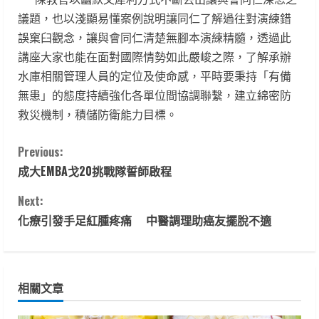
議題，也以淺顯易懂案例說明讓同仁了解過往對演練錯
誤窠臼觀念，讓與會同仁清楚無腳本演練精髓，透過此
講座大家也能在面對國際情勢如此嚴峻之際，了解承辦
水庫相關管理人員的定位及使命感，平時要秉持「有備
無患」的態度持續強化各單位間協調聯繫，建立綿密防
救災機制，積儲防衛能力目標。
C
Previous:
成大EMBA戈20挑戰隊誓師啟程
o
Next:
n
化療引發手足紅腫疼痛 中醫調理助癌友擺脫不適
t
i
相關文章
n