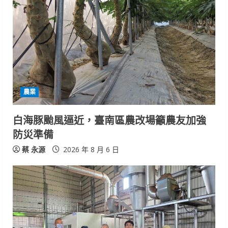
農業
白海豚颱風逼近，臺南區農改場籲農友加強
防災準備
蔡 永源
2026 年 8 月 6 日