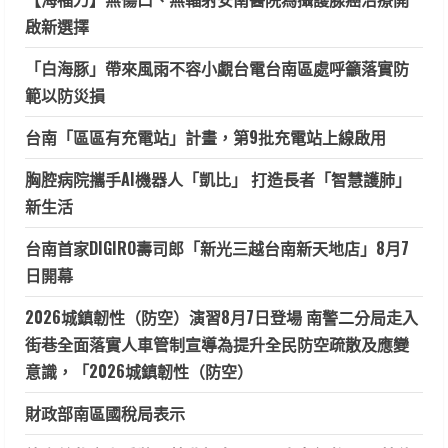
啟新選擇
「白海豚」帶來風雨不容小覷台電台南區處呼籲落實防
範以防災損
台南「區區有充電站」計畫，第9批充電站上線啟用
胸腔病院攜手AI機器人「凱比」 打造長者「智慧護肺」
新生活
台南首家DIGIRO壽司郎「新光三越台南新天地店」8月7
日開幕
2026城鎮韌性（防空）演習8月7日登場 南警二分局走入
街巷全面落實人車管制宣導為提升全民防空疏散及應變
意識，「2026城鎮韌性（防空）
財政部南區國稅局表示