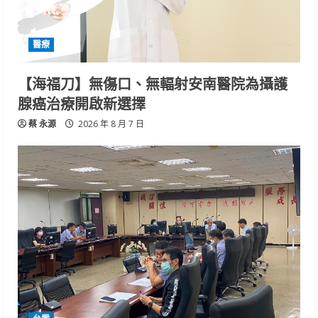
醫療
【海福刀】無傷口、無輻射安南醫院為攝護
腺癌治療開啟新選擇
蔡 永源
2026 年 8 月 7 日