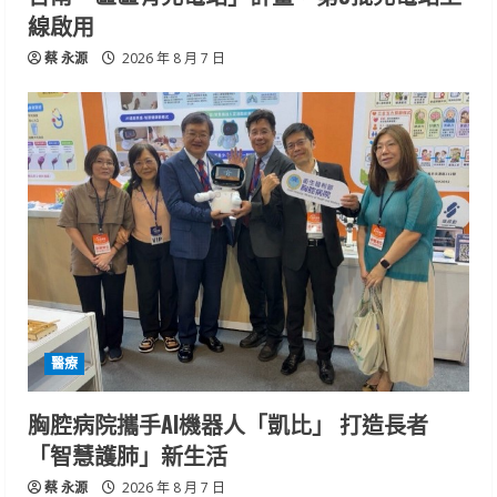
線啟用
蔡 永源
2026 年 8 月 7 日
醫療
胸腔病院攜手AI機器人「凱比」 打造長者
「智慧護肺」新生活
蔡 永源
2026 年 8 月 7 日