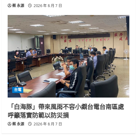
蔡 永源
2026 年 8 月 7 日
台電
「白海豚」帶來風雨不容小覷台電台南區處
呼籲落實防範以防災損
蔡 永源
2026 年 8 月 7 日