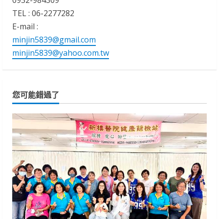
TEL : 06-2277282
E-mail :
minjin5839@gmail.com
minjin5839@yahoo.com.tw
您可能錯過了