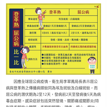
因應全球屈公病疫情，衛生局李翠鳳局長表示屈公
病與登革熱之傳播病媒蚊同為埃及斑蚊及白線斑蚊，而
屈公病的潛伏期為2至12天，發病前2天至發病後5天為病
毒血症期，感染症狀包括突然發燒、關節痛或關節炎(特