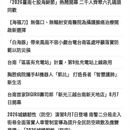
「2026臺南七股海鮮節」熱鬧開幕 二千人齊聚六孔碼頭
同歡
【海福刀】無傷口、無輻射安南醫院為攝護腺癌治療開
啟新選擇
「白海豚」帶來風雨不容小覷台電台南區處呼籲落實防
範以防災損
台南「區區有充電站」計畫，第9批充電站上線啟用
胸腔病院攜手AI機器人「凱比」 打造長者「智慧護肺」
新生活
台南首家DIGIRO壽司郎「新光三越台南新天地店」8月7
日開幕
2026城鎮韌性（防空）演習8月7日登場 南警二分局走入
街巷全面落實人車管制宣導為提升全民防空疏散及應變
意識，「2026城鎮韌性（防空）