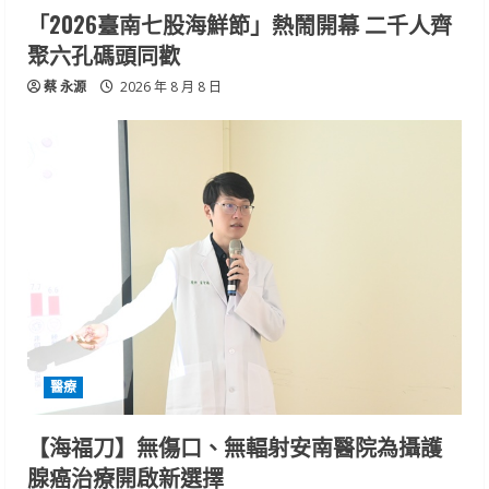
「2026臺南七股海鮮節」熱鬧開幕 二千人齊
聚六孔碼頭同歡
蔡 永源
2026 年 8 月 8 日
醫療
【海福刀】無傷口、無輻射安南醫院為攝護
腺癌治療開啟新選擇