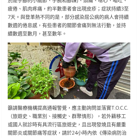
別是手腳的小關節、手腕和腳踝)、頭痛、噁心、嘔吐、
疲倦、肌肉疼痛，約半數患者會出現皮疹；症狀持續3至
7天。與登革熱不同的是，部分感染屈公病的病人會持續
數週的倦怠感，有些患者的關節會痛到無法行動，並持
續數週至數月，甚至數年。
籲請醫療機構提高通報警覺，應主動詢問並落實T.O.C.C.
（旅遊史、職業別、接觸史、群聚情形），若外籍移工
或國人就診時有具流行區旅遊史，且出現發燒且有嚴重
關節炎或關節痛等症狀，請於24小時內依《傳染病防治