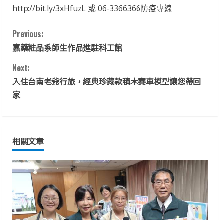
http://bit.ly/3xHfuzL 或 06-3366366防疫專線
C
Previous:
嘉藥粧品系師生作品進駐科工館
o
Next:
n
入住台南老爺行旅，經典珍藏款積木賽車模型讓您帶回
t
家
i
n
相關文章
u
e
R