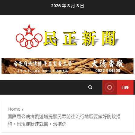
Skip
2026 年 8 月 8 日
to
content
LIVE
Home
國際屈公病病例遽增提醒民眾前往流行地區要做好防蚊措
施，出現症狀速就醫，勿拖延