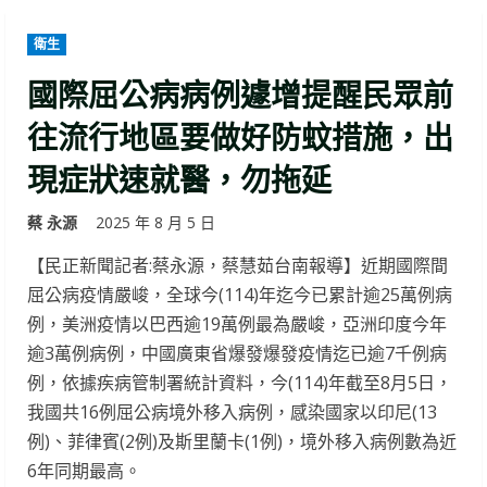
衛生
國際屈公病病例遽增提醒民眾前
往流行地區要做好防蚊措施，出
現症狀速就醫，勿拖延
蔡 永源
2025 年 8 月 5 日
【民正新聞記者:蔡永源，蔡慧茹台南報導】近期國際間
屈公病疫情嚴峻，全球今(114)年迄今已累計逾25萬例病
例，美洲疫情以巴西逾19萬例最為嚴峻，亞洲印度今年
逾3萬例病例，中國廣東省爆發爆發疫情迄已逾7千例病
例，依據疾病管制署統計資料，今(114)年截至8月5日，
我國共16例屈公病境外移入病例，感染國家以印尼(13
例)、菲律賓(2例)及斯里蘭卡(1例)，境外移入病例數為近
6年同期最高。