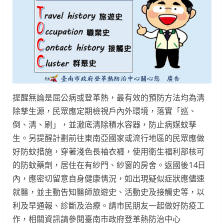
提醒無論是屈公病或登革熱，最有效的預防方法均為清
除孳生源，民眾應定期檢視戶內外環境，落實「巡、
倒、清、刷」，並澈底清除積水容器，防止病媒蚊孳
生。另提醒計劃前往東南亞國家或流行地區的民眾應做
好防蚊措施，穿著淺色長袖衣褲，使用衛生福利部核可
的防蚊藥劑，居住在有紗門、紗窗的房舍。返國後14日
內，應密切留意自身健康情況，如出現疑似症狀應儘速
就醫，並主動告知醫師旅遊史、活動史及接觸史等，以
利及早通報、診斷及治療。請市民朋友一起做好防疫工
作，相關資訊請參閱臺南市政府登革熱防治中心