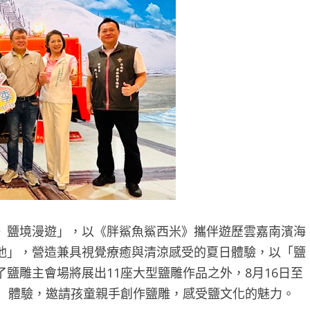
》鹽境漫遊」，以《胖鯊魚鯊西米》攜伴遊歷雲嘉南濱海
池」，營造兼具視覺療癒與清涼感受的夏日體驗，以「鹽
鹽雕主會場將展出11座大型鹽雕作品之外，8月16日至
師】體驗，邀請孩童親手創作鹽雕，感受鹽文化的魅力。