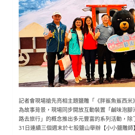
記者會現場搶先亮相主題鹽雕「《胖鯊魚鯊西米
為故事背景，現場同步開放互動裝置「鹹味泡腳
路去旅行」的概念推出多元豐富的系列活動，除了
31日連續三個週末於七股鹽山舉辦【小小鹽雕