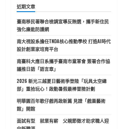
鍵
近期文章
字:
臺南移民署聯合檢調宣導反賄選，攜手新住民
強化廉能防護網
南大視設系擔任TNDA核心推動學校 打造AI時代
設計創業家培育平台
南臺科大應日系攜手臺南市童軍會 簽署合作協
議推日語「語言章」
2026 新光三越夏日藝術季登陸「玩具太空總
部」重拾玩心！啟動暑假最棒冒險計劃
明華園百年歌仔戲再啟新篇 見證「戲巢藝術
館」開館
面試有型 就業有薪 父親節徵才助求職人迎
向新職涯