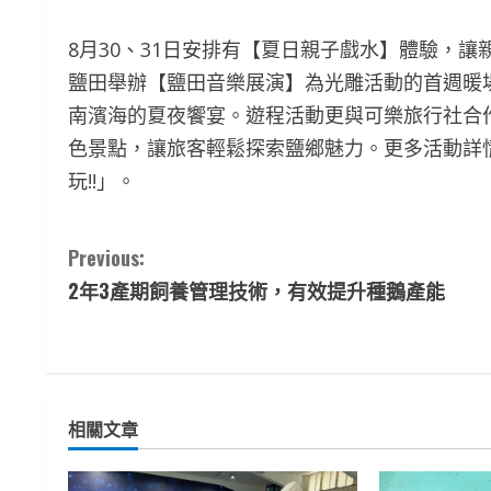
8月30、31日安排有【夏日親子戲水】體驗，讓
鹽田舉辦【鹽田音樂展演】為光雕活動的首週暖場
南濱海的夏夜饗宴。遊程活動更與可樂旅行社合
色景點，讓旅客輕鬆探索鹽鄉魅力。更多活動詳情與
玩!!」。
C
Previous:
2年3產期飼養管理技術，有效提升種鵝產能
o
n
t
相關文章
i