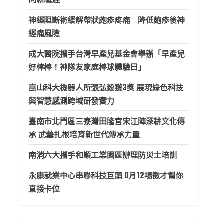
神經阻斷術緩解帶狀皰疹疼痛 降低皰疹後神
經痛風險
成大醫院攜手台灣早產兒基金會舉辦「早產兒
好棒棒！神隊友家庭棒球體驗日」
崑山科大機器人所張弘毅獲3獎 展現綠色科技
與智慧感測跨域研發實力
臺南市北門區三寮灣田隆宮宋江陣深耕文化傳
承 武藝扎根培育新世代傳承力量
南消六大攜手和順工業園區辦理防災士培訓
永康就業中心串聯科技巨頭 8月12場徵才幫你
直接卡位