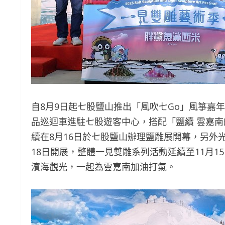
自8月9日起七股鹽山推出「風吹七Go」風箏嘉年
品巡迴車進駐七股遊客中心，搭配「鹽續 雲嘉
續在8月16日於七股鹽山辦理鹽雕展開幕，另外
18日開展，整體一見雙雕系列活動延續至11月
濱海觀光，一起為雲嘉南加油打氣。