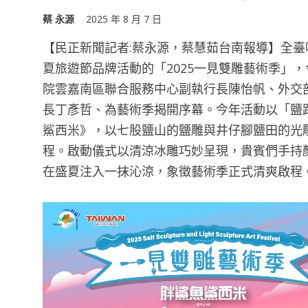
蔡 永源
2025 年 8 月 7 日
【民正新聞記者:蔡永源，蔡慧茹台南報導】全
夏旅遊節品牌活動的「2025一見雙雕藝術季」
院雲嘉南區聯合服務中心副執行長陳怡帆、外交
長丁彥哲、為藝術季揭開序幕。今年活動以「鹽路
鯊西米》，以七股鹽山的鹽雕與井仔腳鹽田的光
程。啟動儀式以清涼冰雕巧妙呈現，貴賓們手持
在盛夏注入一抹沁涼，象徵藝術季正式清爽啟程