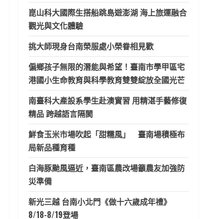
崑山科大國際生搭船跳島遊澎湖 海上旅運融合
觀光與文化體驗
挑大師現身台南榮服處小榮眷相見歡
偏鄉孩子無限的潛能與希望！臺南市學甲區宅
港國小生命教育與科學教育雙雙綻放全國光芒
南臺科大產設系學生赴澳實習 用精湛手藝修復
精品 跨越語言隔閡
鮮食玉米市場吹起「甜糯風」 臺南場積極布
局新品種育種
白海豚颱風逼近，臺南區農改場籲農友加強防
災準備
新光三越 台南小北門《做十六歲成年禮》
8/18-8/19登場