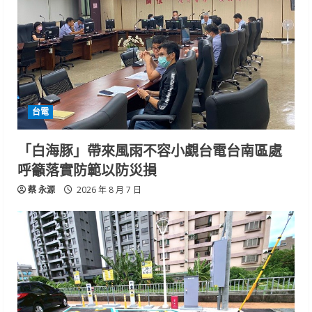
台電
「白海豚」帶來風雨不容小覷台電台南區處
呼籲落實防範以防災損
蔡 永源
2026 年 8 月 7 日