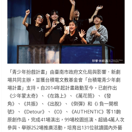
「青少年扮戲計畫」由臺南市政府文化局與影響．新劇
場共同主辦，並獲台積電文教基金會「台積電青少年劇
場計畫」支持。自2014年起計畫啟動至今，已創作出
《少年蒙太奇》、《在路上》、《萬花筒》、《發
角》、《共振》、《出脫》、《倒彈》和《i 負一開根
號》、《Detour》、《O》、《AUTHENTIC》等11齣
原創作品，完成41場演出，99場校園巡演、超過4萬人次
參與、舉辦252場推廣活動，培育出131位就讀國內外藝