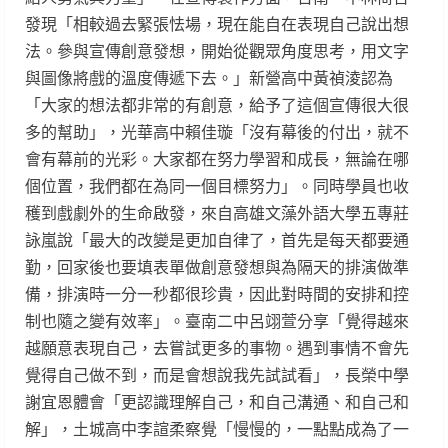
發現「相較過去緊張怯場，現在能自在表現自己說出想
法。參與宣傳創意發想，開始從觀眾角度思考，用文字
與圖像將戲的溫度傳遞下去。」新營高中黃禎淩認為
「大家的想法都非常的有創意，給予了這個宣傳很大很
多的幫助」，光華高中賴佳璇「沒有幕後的付出，就不
會有幕前的光彩。大家都在努力學習和成長，無論在哪
個位置，我們都在為同一個目標努力」。同時學員也收
穫到戲劇外的生命啟發，來自高雄文藻外語大學五專莊
詠嵐說「最大的改變是更加自律了，首先是每天都要通
勤，回家後也要填表單做創意發想與為隔天的排演做準
備，排演時一分一秒都很珍貴，因此對時間的安排和控
制也隨之變有效率」。臺南二中呂翊萱分享「覺得越來
越願意表現自己，去嘗試更多的事物。遇到事情不會先
覺得自己做不到，而是會想說我先試試看」，長榮中學
謝宜恩體會「更認識理解自己，和自己溝通、和自己和
解」，土城高中李諠柔察覺「慢慢的，一點點成為了一