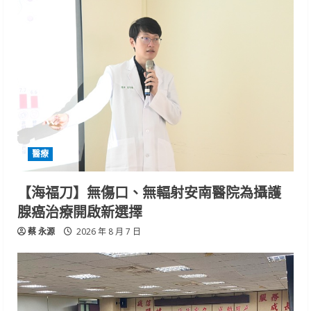
醫療
【海福刀】無傷口、無輻射安南醫院為攝護
腺癌治療開啟新選擇
蔡 永源
2026 年 8 月 7 日