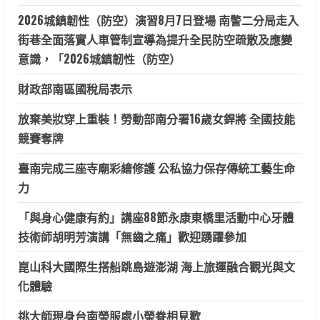
2026城鎮韌性（防空）演習8月7日登場 南警二分局走入
街巷全面落實人車管制宣導為提升全民防空疏散及應變
意識，「2026城鎮韌性（防空）
財政部南區國稅局表示
放棄美妝穿上重裝！勞動部南分署16歲女銲將 全國技能
競賽奪牌
臺南完成三座寺廟彩繪修護 公私協力保存傳統工藝生命
力
「與身心健康有約」講座88節永康東橋里活動中心牙體
技術師胡明芳演講「無齒之痛」歡迎踴躍參加
崑山科大國際生搭船跳島遊澎湖 海上旅運融合觀光與文
化體驗
挑大師現身台南榮服處小榮眷相見歡