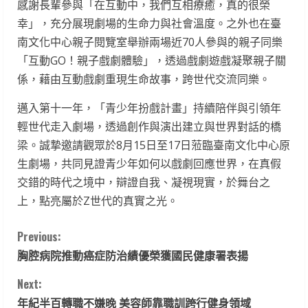
感謝長輩參與「在互動中，我們互相療癒，真的很榮
幸」，充分展現劇場的生命力與社會溫度。之外也在臺
南文化中心親子閱覽室舉辦兩場近70人參與的親子同樂
「互動GO！親子戲劇體驗」，透過戲劇遊戲凝聚親子關
係，藉由互動戲劇重現生命故事，跨世代交流同樂。
邁入第十一年，「青少年扮戲計畫」持續陪伴與引領年
輕世代走入劇場，透過創作與演出建立與世界對話的橋
梁。誠摯邀請觀眾於8月15日至17日蒞臨臺南文化中心原
生劇場，共同見證青少年如何以戲劇回應世界，在真假
交錯的時代之境中，辯證自我、凝視現實，於舞台之
上，點亮屬於Z世代的真實之光。
C
Previous:
胸腔病院推動癌症防治績優榮獲國民健康署表揚
o
Next:
n
年紀半百轉職不嫌晚 美容師靠職訓跨行健身領域