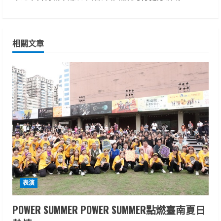
t
i
相關文章
n
u
e
R
e
a
d
表演
i
POWER SUMMER POWER SUMMER點燃臺南夏日