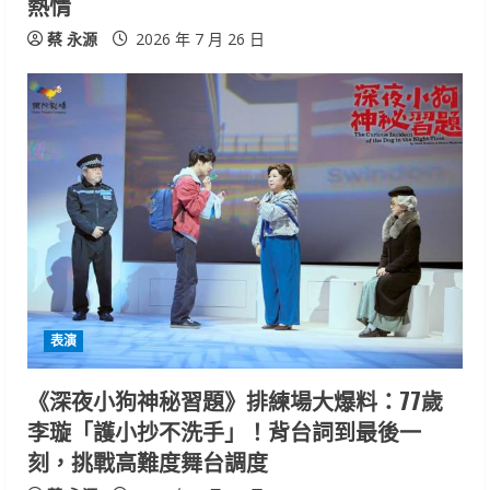
n
熱情
g
蔡 永源
2026 年 7 月 26 日
表演
《深夜小狗神秘習題》排練場大爆料：77歲
李璇「護小抄不洗手」！背台詞到最後一
刻，挑戰高難度舞台調度