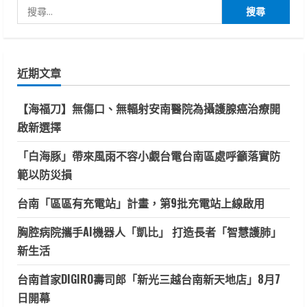
搜
尋
關
鍵
近期文章
字:
【海福刀】無傷口、無輻射安南醫院為攝護腺癌治療開
啟新選擇
「白海豚」帶來風雨不容小覷台電台南區處呼籲落實防
範以防災損
台南「區區有充電站」計畫，第9批充電站上線啟用
胸腔病院攜手AI機器人「凱比」 打造長者「智慧護肺」
新生活
台南首家DIGIRO壽司郎「新光三越台南新天地店」8月7
日開幕