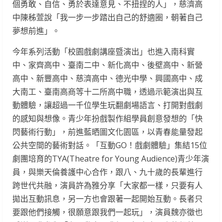
個勇敢、自信、勇於表達意見、不扭捏的人」，慈濟高
中陳秭萱說「我一步一步踏出自己的舒適圈，朝著自己
夢想前進」。
今年系列活動「校園戲劇講座暨演出」也進入南科實
中、家齊高中、臺南二中、新化高中、後壁高中、新營
高中、新豐高中、慈濟高中、德光中學、興國高中、成
大南工、臺南高商等十二所高中職，透過示範演出與互
動體驗，讓超過一千位學生玩翻劇場語言、打開對戲劇
的感知與想像。青少年扮戲製作組學員創意發想的「快
閃藝術行動」，前進藍晒圖文化園區，以青春能量發起
公共空間的藝術對話。「互動GO！戲劇體驗」集結15位
劇團培育的TYA(Theatre for Young Audience)青少年演
員，與樂天倫養護中心合作，跟八、九十歲的長輩進行
跨世代共融，演員許為雅分享「大家都一樣，只要有人
拋出互動訊息，另一方也會跟著一起開始互動。長者只
要跟他們接觸，很願意跟我們一起玩」，演員魏亦徵也