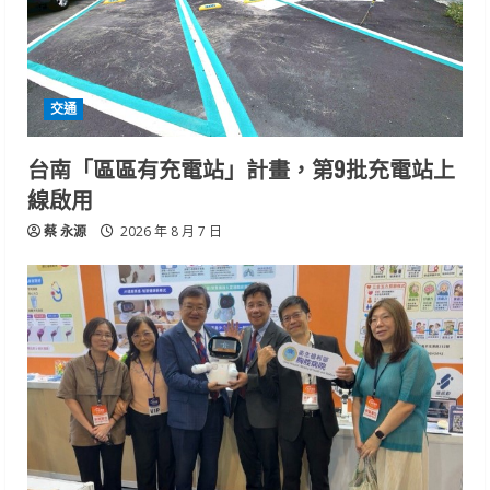
交通
台南「區區有充電站」計畫，第9批充電站上
線啟用
蔡 永源
2026 年 8 月 7 日