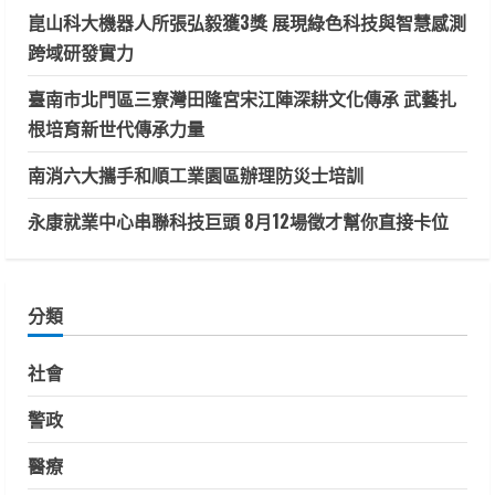
崑山科大機器人所張弘毅獲3獎 展現綠色科技與智慧感測
跨域研發實力
臺南市北門區三寮灣田隆宮宋江陣深耕文化傳承 武藝扎
根培育新世代傳承力量
南消六大攜手和順工業園區辦理防災士培訓
永康就業中心串聯科技巨頭 8月12場徵才幫你直接卡位
分類
社會
警政
醫療