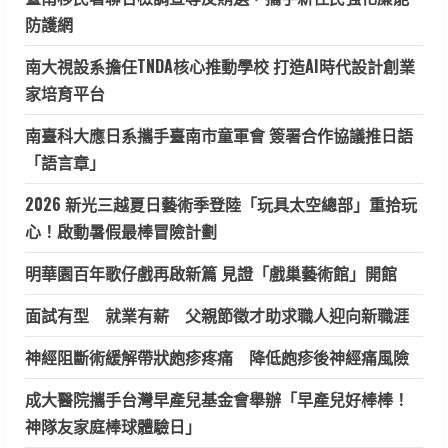
防護網
南大視設系擔任TNDA核心推動學校 打造AI時代設計創業
家培育平台
南臺科大應日系攜手臺南市童軍會 簽署合作協議推日語
「語言章」
2026 新光三越夏日藝術季登陸「玩具太空總部」重拾玩
心！啟動暑假最棒冒險計劃
明華園百年歌仔戲再啟新篇 見證「戲巢藝術館」開館
面試有型 就業有薪 父親節徵才助求職人迎向新職涯
神經阻斷術緩解帶狀皰疹疼痛 降低皰疹後神經痛風險
成大醫院攜手台灣早產兒基金會舉辦「早產兒好棒棒！
神隊友家庭棒球體驗日」