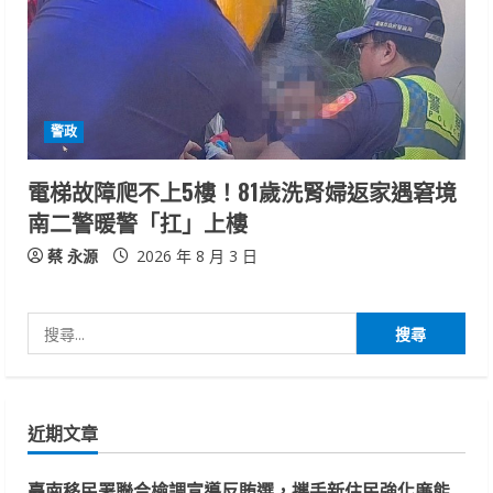
警政
電梯故障爬不上5樓！81歲洗腎婦返家遇窘境
南二警暖警「扛」上樓
蔡 永源
2026 年 8 月 3 日
搜
尋
關
鍵
近期文章
字:
臺南移民署聯合檢調宣導反賄選，攜手新住民強化廉能