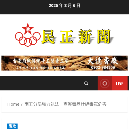
Skip
2026 年 8 月 6 日
to
content
LIVE
Home
南五分局強力執法 查獲毒品杜絕毒駕危害
警政