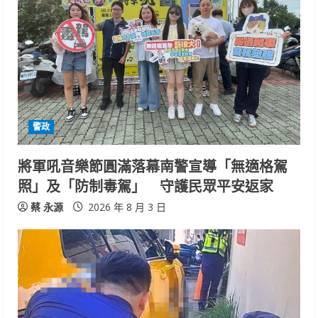
警政
將軍吼音樂節圓滿落幕南警宣導「無適格駕
照」及「防制毒駕」 守護民眾平安返家
蔡 永源
2026 年 8 月 3 日