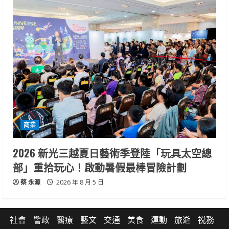
商業
2026 新光三越夏日藝術季登陸「玩具太空總
部」重拾玩心！啟動暑假最棒冒險計劃
蔡 永源
2026 年 8 月 5 日
社會
警政
醫療
藝文
交通
美食
運動
旅遊
祱務