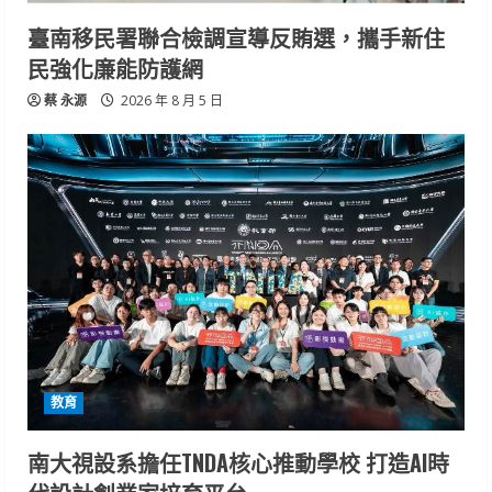
臺南移民署聯合檢調宣導反賄選，攜手新住
民強化廉能防護網
蔡 永源
2026 年 8 月 5 日
教育
南大視設系擔任TNDA核心推動學校 打造AI時