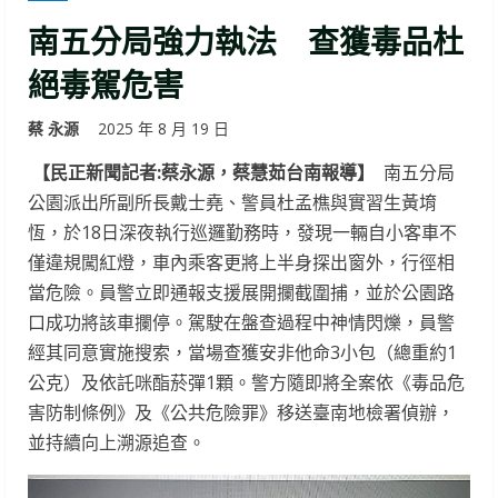
南五分局強力執法 查獲毒品杜
絕毒駕危害
蔡 永源
2025 年 8 月 19 日
【民正新聞記者:蔡永源，蔡慧茹台南報導】
南五分局
公園派出所副所長戴士堯、警員杜孟樵與實習生黃堉
恆，於18日深夜執行巡邏勤務時，發現一輛自小客車不
僅違規闖紅燈，車內乘客更將上半身探出窗外，行徑相
當危險。員警立即通報支援展開攔截圍捕，並於公園路
口成功將該車攔停。駕駛在盤查過程中神情閃爍，員警
經其同意實施搜索，當場查獲安非他命3小包（總重約1
公克）及依託咪酯菸彈1顆。警方隨即將全案依《毒品危
害防制條例》及《公共危險罪》移送臺南地檢署偵辦，
並持續向上溯源追查。