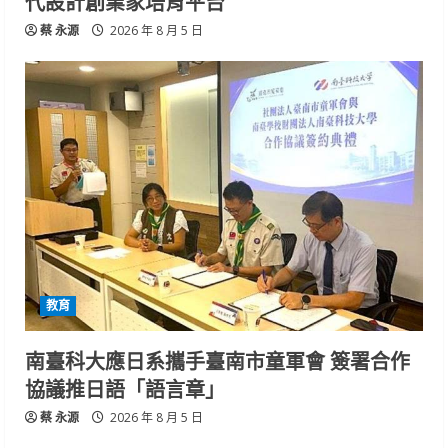
代設計創業家培育平台
蔡 永源
2026 年 8 月 5 日
教育
南臺科大應日系攜手臺南市童軍會 簽署合作
協議推日語「語言章」
蔡 永源
2026 年 8 月 5 日