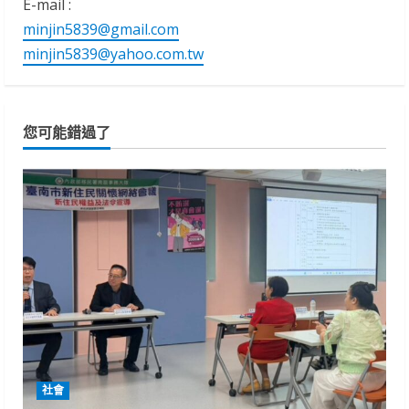
E-mail :
minjin5839@gmail.com
minjin5839@yahoo.com.tw
您可能錯過了
社會