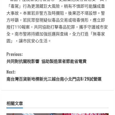
「毒駕」行為更潛藏巨大風險，稍有不慎即可能釀成重
大事故。本案若非警方及時攔阻，後果恐不堪設想。警
方呼籲，若民眾發現疑似毒品交易或吸毒情形，應立即
撥打110報案，共同協助打擊毒品犯罪，攜手守護城市安
全。南市警將持續加強巡邏與查緝，全力打造「無毒家
園」，讓市民安心生活。
C
Previous:
共同對抗關稅影響 協助製造業者節能省電費
o
Next:
n
南台灣百貨新地標新光三越台南小北門店8/29試營運
t
i
相關文章
n