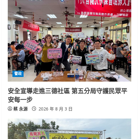
u
e
R
e
a
d
警政
i
安全宣導走進三德社區 第五分局守護民眾平
n
安每一步
g
蔡 永源
2026 年 8 月 3 日