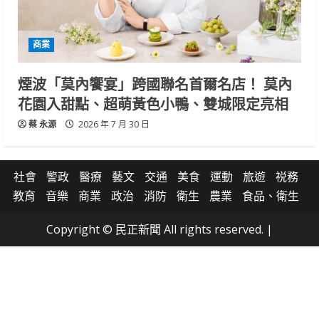
商業
煙波「莫內饗宴」跨國聯名首爾名店！ 莫內
花園入甜點、超萌黃色小鴨、雙城限定亮相
蔡 永源
2026 年 7 月 30 日
社會
警政
醫療
藝文
交通
美食
運動
旅遊
祱務
教育
音樂
商業
政治
消防
衛生
農業
食品、衛生
Copyright © 民正新聞 All rights reserved.
|