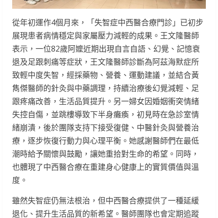
從年初運作4個月來，「失智症中西醫合療門診」已初步
展現患者病情穩定與家屬壓力減輕的成果。王文隆醫師
表示，一位82歲阿嬤近期出現自言自語、幻覺、記憶衰
退及足跟刺痛等症狀，王文隆醫師診斷為阿茲海默症所
致輕中度失智，經採藥物、營養、運動建議，並結合黃
雋傑醫師的針灸與中藥調理，持續治療後幻覺減輕、足
跟疼痛改善，生活品質提升。另一婦女因婚姻衝突情緒
失控自傷，並跳樓導致下半身癱瘓，初見時在急診室情
緒崩潰，後於團隊支持下接受復健、中醫針灸與營養治
療，逐步恢復行動力與心理平衡。她感謝醫師們在最低
潮時給予關懷與鼓勵，讓她重拾對生命的希望。同時，
也體現了中西醫合療在重建身心健康上的實質價值與溫
度。
雖然失智症仍無法根治，但中西醫合療提供了一種延緩
退化、提升生活品質的新希望。醫師團隊也會定期追蹤