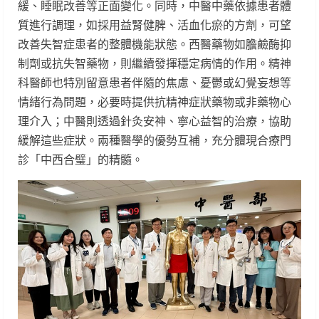
緩、睡眠改善等正面變化。同時，中醫中藥依據患者體
質進行調理，如採用益腎健脾、活血化瘀的方劑，可望
改善失智症患者的整體機能狀態。西醫藥物如膽鹼酶抑
制劑或抗失智藥物，則繼續發揮穩定病情的作用。精神
科醫師也特別留意患者伴隨的焦慮、憂鬱或幻覺妄想等
情緒行為問題，必要時提供抗精神症狀藥物或非藥物心
理介入；中醫則透過針灸安神、寧心益智的治療，協助
緩解這些症狀。兩種醫學的優勢互補，充分體現合療門
診「中西合璧」的精髓。