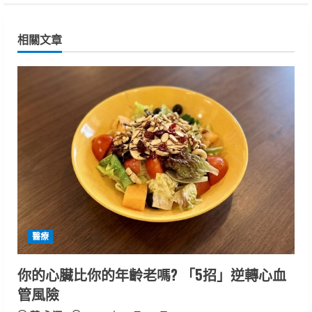
i
n
相關文章
u
e
R
e
a
d
i
醫療
n
你的心臟比你的年齡老嗎? 「5招」逆轉心血
管風險
g