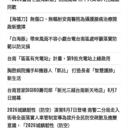
同歡
【海福刀】無傷口、無輻射安南醫院為攝護腺癌治療開
啟新選擇
「白海豚」帶來風雨不容小覷台電台南區處呼籲落實防
範以防災損
台南「區區有充電站」計畫，第9批充電站上線啟用
胸腔病院攜手AI機器人「凱比」 打造長者「智慧護肺」
新生活
台南首家DIGIRO壽司郎「新光三越台南新天地店」8月7
日開幕
2026城鎮韌性（防空）演習8月7日登場 南警二分局走入
街巷全面落實人車管制宣導為提升全民防空疏散及應變
意識，「2026城鎮韌性（防空）