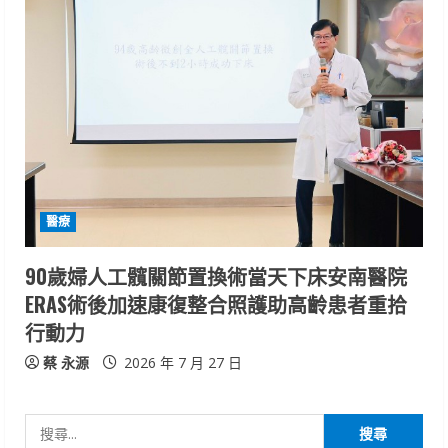
醫療
90歲婦人工髖關節置換術當天下床安南醫院
ERAS術後加速康復整合照護助高齡患者重拾
行動力
蔡 永源
2026 年 7 月 27 日
搜