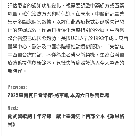
評估患者的認知功能變化，視需要調整中藥處方或西藥
劑量，確保治療方案與時俱進。在未來，中醫部計畫蒐
集更多臨床個案數據，以評估此合療模式對延緩失智惡
化的客觀成效，作為日後優化治療指引的依據。中西醫
整合醫療已成國際趨勢，美國UCLA早於1993年成立東西
醫學中心，歐洲及中國亦陸續推動類似服務。「失智症
中西醫合療門診」不僅為患者帶來新契機，更為台灣醫
療體系提供創新範本，象徵失智症照護邁入全人整合的
新時代。
C
Previous:
2025臺南夏日音樂節-將軍吼 本周六日熱鬧登場
o
Next:
n
衛武營歌劇十年淬鍊 獻上臺灣史上首部全本《羅恩格
t
林》