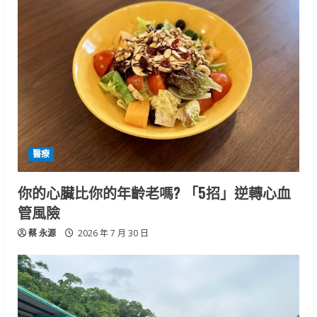
醫療
你的心臟比你的年齡老嗎? 「5招」逆轉心血
管風險
蔡 永源
2026 年 7 月 30 日