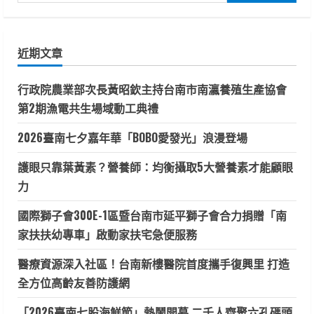
尋
關
鍵
近期文章
字:
行政院農業部次長黃昭欽主持台南市南瀛養殖生產協會
第2期漁電共生場域動工典禮
2026臺南七夕嘉年華「BOBO愛發光」浪漫登場
護眼只靠葉黃素？營養師：均衡攝取5大營養素才能顧眼
力
國際獅子會300E-1區暨台南市延平獅子會合力捐贈「南
家扶扶幼專車」啟動家扶宅急便服務
醫療資源深入社區！台南新樓醫院首度攜手復興里 打造
全方位高齡友善防護網
「2026臺南七股海鮮節」熱鬧開幕 二千人齊聚六孔碼頭