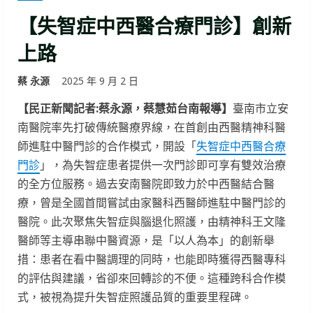
【失智症中西醫合療門診】創新
上路
蔡 永源
2025 年 9 月 2 日
【民正新聞記者:蔡永源，蔡慧茹台南報導】
臺南市立安
南醫院率先打破傳統醫療界線，在首創由西醫精神科醫
師進駐中醫門診的合作模式，開設「
失智症中西醫合療
門診
」，為失智症患者提供一次門診即可享有雙效治療
的全方位服務。過去安南醫院即致力於中西醫結合醫
療，曾是全國首間嘗試由家醫科西醫師進駐中醫門診的
醫院。此次聚焦失智症與腦退化照護，由精神科王文隆
醫師等主導串聯中醫資源，是「以人為本」的創新舉
措：患者在看中醫調理的同時，也能即時獲得西醫專科
的評估與建議，省卻來回轉診的不便。這種跨科合作模
式，被視為提升失智症照護品質的重要里程碑。