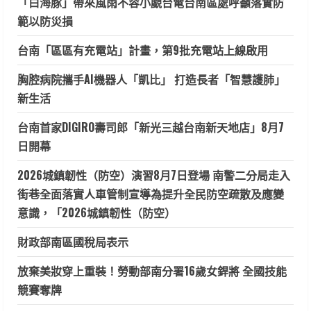
「白海豚」帶來風雨不容小覷台電台南區處呼籲落實防
範以防災損
台南「區區有充電站」計畫，第9批充電站上線啟用
胸腔病院攜手AI機器人「凱比」 打造長者「智慧護肺」
新生活
台南首家DIGIRO壽司郎「新光三越台南新天地店」8月7
日開幕
2026城鎮韌性（防空）演習8月7日登場 南警二分局走入
街巷全面落實人車管制宣導為提升全民防空疏散及應變
意識，「2026城鎮韌性（防空）
財政部南區國稅局表示
放棄美妝穿上重裝！勞動部南分署16歲女銲將 全國技能
競賽奪牌