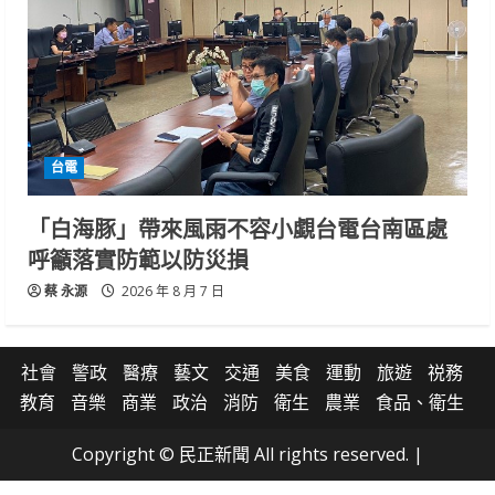
台電
「白海豚」帶來風雨不容小覷台電台南區處
呼籲落實防範以防災損
蔡 永源
2026 年 8 月 7 日
社會
警政
醫療
藝文
交通
美食
運動
旅遊
祱務
教育
音樂
商業
政治
消防
衛生
農業
食品、衛生
Copyright © 民正新聞 All rights reserved.
|