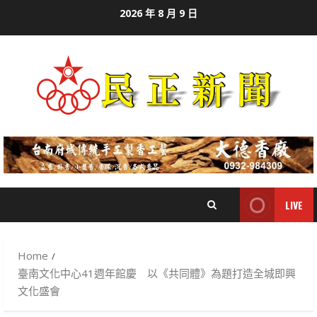
Skip
2026 年 8 月 9 日
to
content
LIVE
Home
臺南文化中心41週年館慶 以《共同體》為題打造全城即興
文化盛會