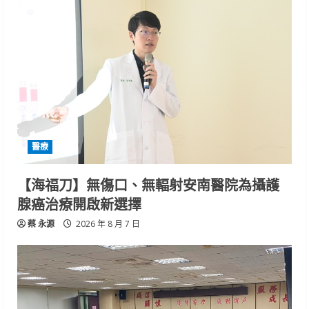
醫療
【海福刀】無傷口、無輻射安南醫院為攝護
腺癌治療開啟新選擇
蔡 永源
2026 年 8 月 7 日