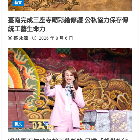
i
藝文
n
臺南完成三座寺廟彩繪修護 公私協力保存傳
統工藝生命力
g
蔡 永源
2026 年 8 月 6 日
藝文