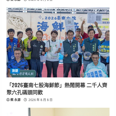
旅遊
「2026臺南七股海鮮節」熱鬧開幕 二千人齊
聚六孔碼頭同歡
蔡 永源
2026 年 8 月 8 日