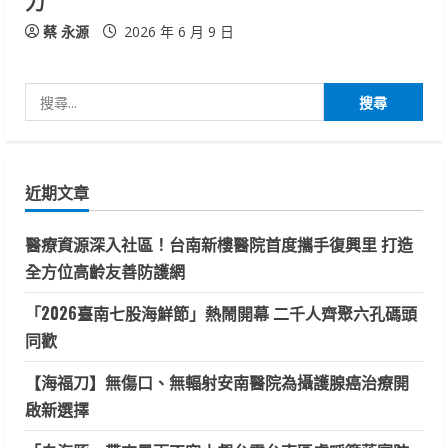
力
蔡 永源
2026 年 6 月 9 日
搜
尋
關
鍵
近期文章
字:
醫療資源深入社區！台南新樓醫院首度攜手復興里 打造
全方位高齡友善防護網
「2026臺南七股海鮮節」熱鬧開幕 二千人齊聚六孔碼頭
同歡
【海福刀】無傷口、無輻射安南醫院為攝護腺癌治療開
啟新選擇