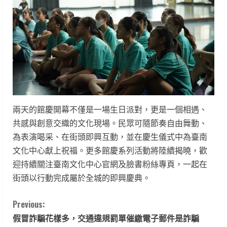
兩天的館慶開幕不僅是一場生日派對，更是一個相遇、
共感與創意交織的文化現場。民眾可隨節奏自由舞動、
為表演喝采、在街頭即興互動，並在慶生儀式中為臺南
文化中心獻上祝福。更多館慶系列活動將陸續揭曉，歡
迎持續關注臺南文化中心官網及臉書粉絲專頁，一起在
街頭以行動完成屬於全城的即興慶典。
C
Previous:
假冒詐騙花樣多，交通違規罰單催繳電子郵件是詐騙