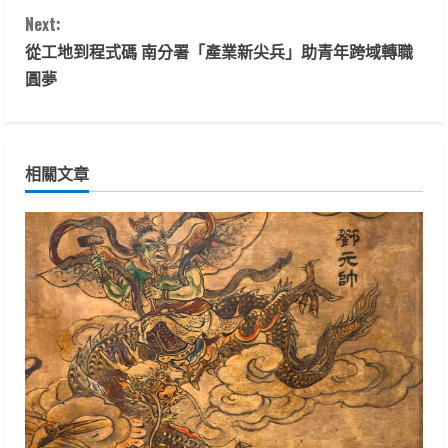
o
Next:
n
從工地到程式碼 南分署「產業新尖兵」助青年跨域轉職
t
圓夢
i
n
相關文章
u
e
R
e
a
d