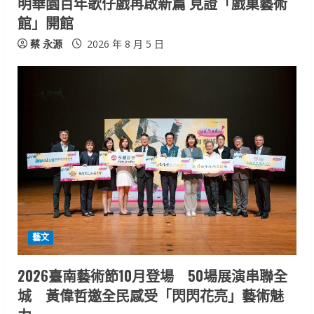
明華園百年歌仔戲再啟新篇 見證「戲巢藝術
館」開館
蔡 永源
2026 年 8 月 5 日
藝文
2026臺南藝術節10月登場 50場展演串聯全
城 黃偉哲邀全民感受「閃閃花亮」藝術魅