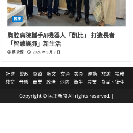
醫療
胸腔病院攜手AI機器人「凱比」 打造長者
「智慧護肺」新生活
蔡 永源
2026 年 8 月 7 日
社會
警政
醫療
藝文
交通
美食
運動
旅遊
祱務
教育
音樂
商業
政治
消防
衛生
農業
食品、衛生
Copyright © 民正新聞 All rights reserved.
|