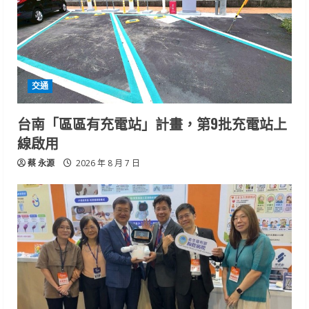
交通
台南「區區有充電站」計畫，第9批充電站上
線啟用
蔡 永源
2026 年 8 月 7 日