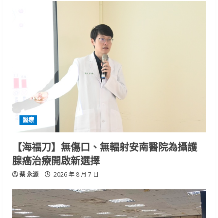
醫療
【海福刀】無傷口、無輻射安南醫院為攝護
腺癌治療開啟新選擇
蔡 永源
2026 年 8 月 7 日