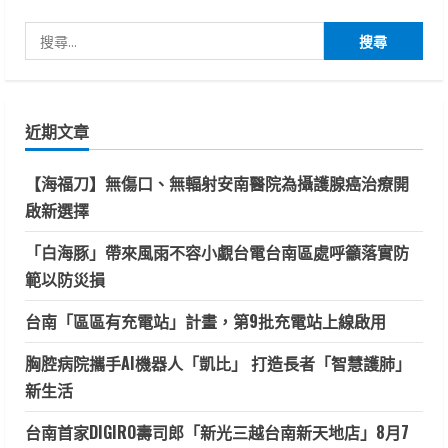
搜
尋
關
鍵
近期文章
字:
【海福刀】無傷口、無輻射安南醫院為攝護腺癌治療開
啟新選擇
「白海豚」帶來風雨不容小覷台電台南區處呼籲落實防
範以防災損
台南「區區有充電站」計畫，第9批充電站上線啟用
胸腔病院攜手AI機器人「凱比」 打造長者「智慧護肺」
新生活
台南首家DIGIRO壽司郎「新光三越台南新天地店」8月7