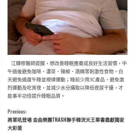
江驊修醫師提醒，想改善睡眠應養成良好生活習慣，中
午過後避免咖啡、濃茶、辣椒、酒精等刺激性食物，白
天避免過度午睡並規律運動；睡前少用3C產品、避免激
烈運動及吃宵夜，並減少水分攝取以降低夜尿干擾，才
能事半功倍提升睡眠品質。
C
Previous:
將軍吼登場 金曲樂團TRASH聯手韓流天王畢書盡獻獨家
o
大彩蛋