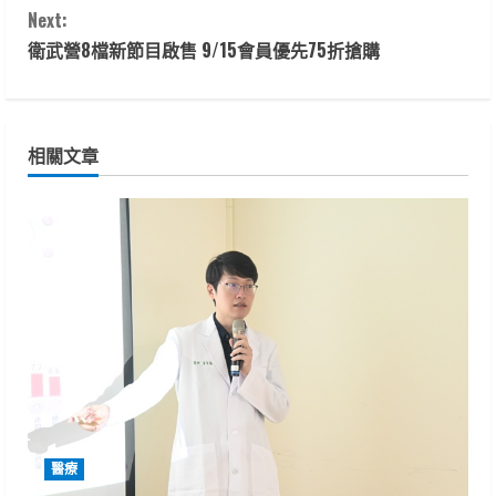
n
Next:
t
衛武營8檔新節目啟售 9/15會員優先75折搶購
i
n
相關文章
u
e
R
e
a
d
i
醫療