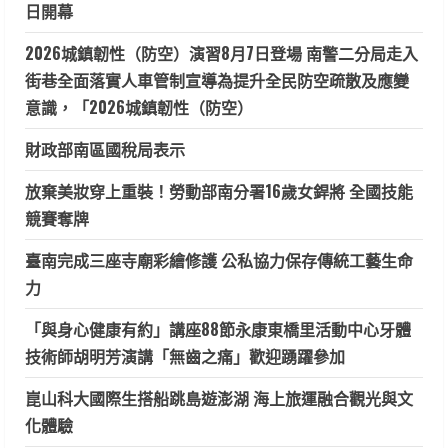
日開幕
2026城鎮韌性（防空）演習8月7日登場 南警二分局走入
街巷全面落實人車管制宣導為提升全民防空疏散及應變
意識，「2026城鎮韌性（防空）
財政部南區國稅局表示
放棄美妝穿上重裝！勞動部南分署16歲女銲將 全國技能
競賽奪牌
臺南完成三座寺廟彩繪修護 公私協力保存傳統工藝生命
力
「與身心健康有約」講座88節永康東橋里活動中心牙體
技術師胡明芳演講「無齒之痛」歡迎踴躍參加
崑山科大國際生搭船跳島遊澎湖 海上旅運融合觀光與文
化體驗