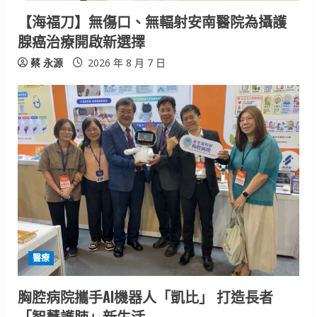
n
【海福刀】無傷口、無輻射安南醫院為攝護
腺癌治療開啟新選擇
g
蔡 永源
2026 年 8 月 7 日
醫療
胸腔病院攜手AI機器人「凱比」 打造長者
「智慧護肺」新生活