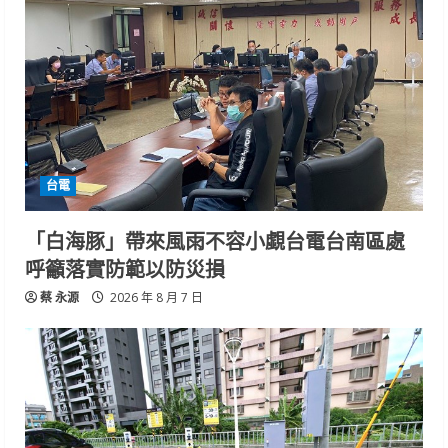
台電
「白海豚」帶來風雨不容小覷台電台南區處
呼籲落實防範以防災損
蔡 永源
2026 年 8 月 7 日