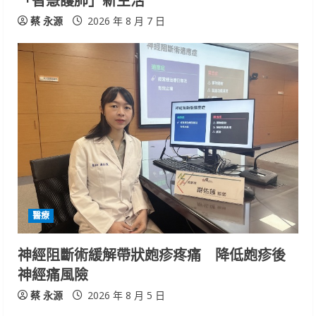
蔡 永源
2026 年 8 月 7 日
醫療
神經阻斷術緩解帶狀皰疹疼痛 降低皰疹後
神經痛風險
蔡 永源
2026 年 8 月 5 日