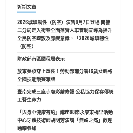
鍵
近期文章
字:
2026城鎮韌性（防空）演習8月7日登場 南警
二分局走入街巷全面落實人車管制宣導為提升
全民防空疏散及應變意識，「2026城鎮韌性
（防空）
財政部南區國稅局表示
放棄美妝穿上重裝！勞動部南分署16歲女銲將
全國技能競賽奪牌
臺南完成三座寺廟彩繪修護 公私協力保存傳統
工藝生命力
「與身心健康有約」講座88節永康東橋里活動
中心牙體技術師胡明芳演講「無齒之痛」歡迎
踴躍參加