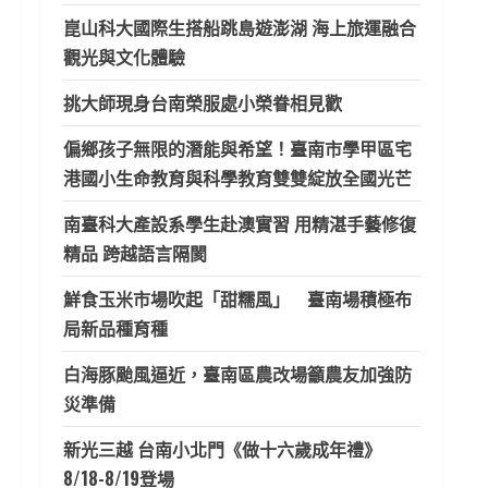
崑山科大國際生搭船跳島遊澎湖 海上旅運融合
觀光與文化體驗
挑大師現身台南榮服處小榮眷相見歡
偏鄉孩子無限的潛能與希望！臺南市學甲區宅
港國小生命教育與科學教育雙雙綻放全國光芒
南臺科大產設系學生赴澳實習 用精湛手藝修復
精品 跨越語言隔閡
鮮食玉米市場吹起「甜糯風」 臺南場積極布
局新品種育種
白海豚颱風逼近，臺南區農改場籲農友加強防
災準備
新光三越 台南小北門《做十六歲成年禮》
8/18-8/19登場