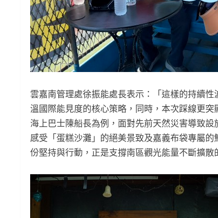
雲嘉南管理處徐振能處長表示：「這樣的持續性
溫國際能見度的核心策略，同時，本次踩線更突
海上巴士陳船長為例，面對先前天然災害導致設
感受「蛋糕沙灘」的絕美景致及嘉義布袋專屬的
份堅持與行動，正是支撐南區觀光能量不斷擴散