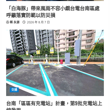
「白海豚」帶來風雨不容小覷台電台南區處
呼籲落實防範以防災損
蔡 永源
2026 年 8 月 7 日
交通
台南「區區有充電站」計畫，第9批充電站上
線啟用