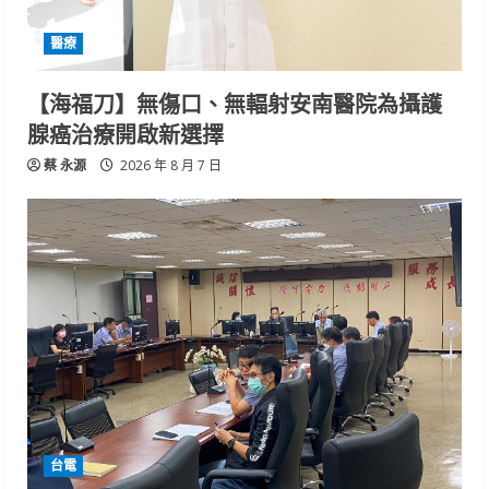
醫療
【海福刀】無傷口、無輻射安南醫院為攝護
腺癌治療開啟新選擇
蔡 永源
2026 年 8 月 7 日
台電