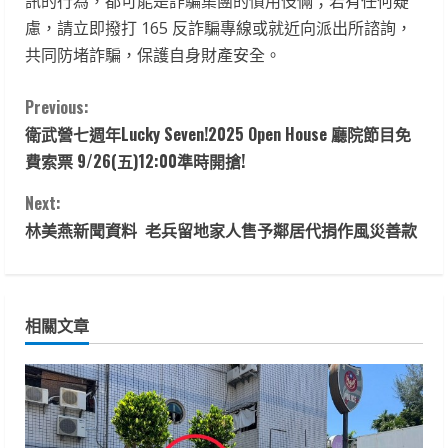
訊的行為，都可能是詐騙集團的慣用伎倆；若有任何疑
慮，請立即撥打 165 反詐騙專線或就近向派出所諮詢，
共同防堵詐騙，保護自身財產安全。
C
Previous:
衛武營七週年Lucky Seven!2025 Open House 廳院節目免
o
費索票 9/26(五)12:00準時開搶!
n
Next:
t
林美燕新聞資料 老兵留地家人售予鄰居代捐作風災善款
i
n
相關文章
u
e