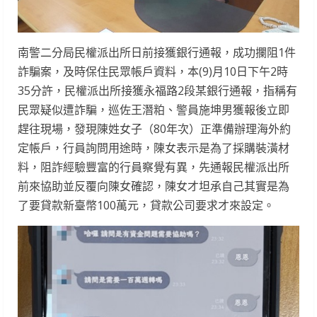
南警二分局民權派出所日前接獲銀行通報，成功攔阻1件
詐騙案，及時保住民眾帳戶資料，本(9)月10日下午2時
35分許，民權派出所接獲永福路2段某銀行通報，指稱有
民眾疑似遭詐騙，巡佐王潛粕、警員施坤男獲報後立即
趕往現場，發現陳姓女子（80年次）正準備辦理海外約
定帳戶，行員詢問用途時，陳女表示是為了採購裝潢材
料，阻詐經驗豐富的行員察覺有異，先通報民權派出所
前來協助並反覆向陳女確認，陳女才坦承自己其實是為
了要貸款新臺幣100萬元，貸款公司要求才來設定。