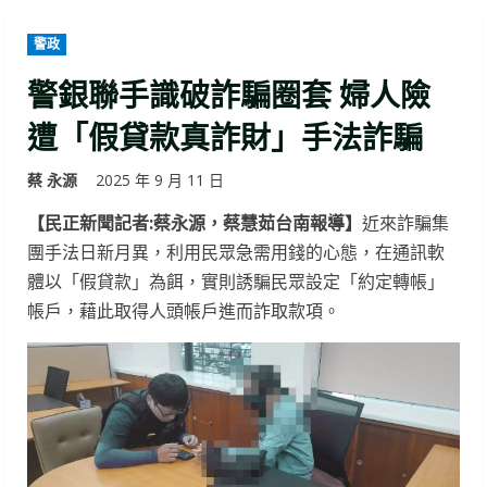
警政
警銀聯手識破詐騙圈套 婦人險
遭「假貸款真詐財」手法詐騙
蔡 永源
2025 年 9 月 11 日
【民正新聞記者:蔡永源，蔡慧茹台南報導】
近來詐騙集
團手法日新月異，利用民眾急需用錢的心態，在通訊軟
體以「假貸款」為餌，實則誘騙民眾設定「約定轉帳」
帳戶，藉此取得人頭帳戶進而詐取款項。