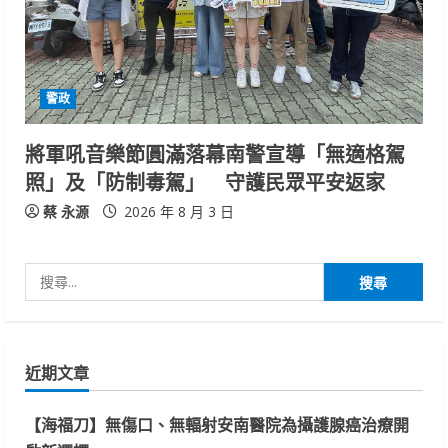
警政
將軍吼音樂節圓滿落幕南警宣導「無適格駕
照」及「防制毒駕」 守護民眾平安返家
蔡 永源
2026 年 8 月 3 日
搜
尋
關
鍵
近期文章
字:
【海福刀】無傷口、無輻射安南醫院為攝護腺癌治療開