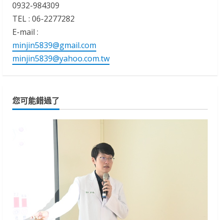
0932-984309
TEL : 06-2277282
E-mail :
minjin5839@gmail.com
minjin5839@yahoo.com.tw
您可能錯過了