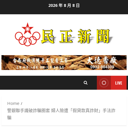
Skip
2026 年 8 月 8 日
to
content
LIVE
Home
警銀聯手識破詐騙圈套 婦人險遭「假貸款真詐財」手法詐
騙