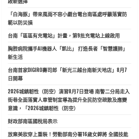
啟新選擇
「白海豚」帶來風雨不容小覷台電台南區處呼籲落實防
範以防災損
台南「區區有充電站」計畫，第9批充電站上線啟用
胸腔病院攜手AI機器人「凱比」 打造長者「智慧護肺」
新生活
台南首家DIGIRO壽司郎「新光三越台南新天地店」8月7
日開幕
2026城鎮韌性（防空）演習8月7日登場 南警二分局走入
街巷全面落實人車管制宣導為提升全民防空疏散及應變
意識，「2026城鎮韌性（防空）
財政部南區國稅局表示
放棄美妝穿上重裝！勞動部南分署16歲女銲將 全國技能