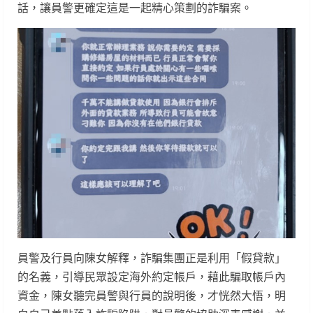
話，讓員警更確定這是一起精心策劃的詐騙案。
員警及行員向陳女解釋，詐騙集團正是利用「假貸款」
的名義，引導民眾設定海外約定帳戶，藉此騙取帳戶內
資金，陳女聽完員警與行員的說明後，才恍然大悟，明