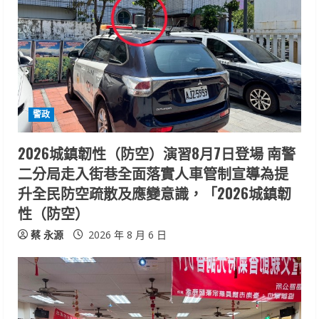
R
e
a
d
i
警政
n
2026城鎮韌性（防空）演習8月7日登場 南警
二分局走入街巷全面落實人車管制宣導為提
g
升全民防空疏散及應變意識，「2026城鎮韌
性（防空）
蔡 永源
2026 年 8 月 6 日