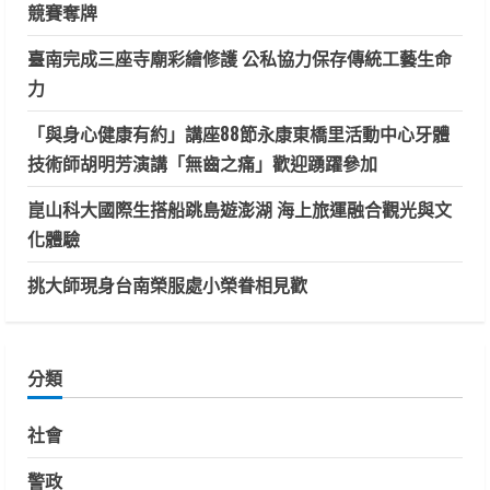
競賽奪牌
臺南完成三座寺廟彩繪修護 公私協力保存傳統工藝生命
力
「與身心健康有約」講座88節永康東橋里活動中心牙體
技術師胡明芳演講「無齒之痛」歡迎踴躍參加
崑山科大國際生搭船跳島遊澎湖 海上旅運融合觀光與文
化體驗
挑大師現身台南榮服處小榮眷相見歡
分類
社會
警政