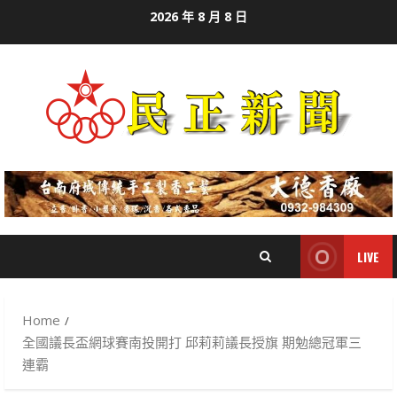
Skip
2026 年 8 月 8 日
to
content
LIVE
Home
全國議長盃網球賽南投開打 邱莉莉議長授旗 期勉總冠軍三
連霸