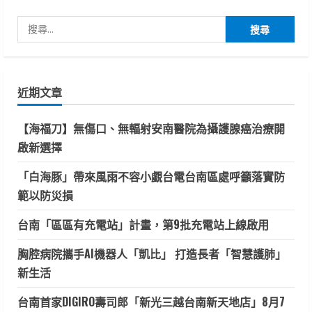
搜
尋
關
鍵
近期文章
字:
【海福刀】無傷口、無輻射安南醫院為攝護腺癌治療開
啟新選擇
「白海豚」帶來風雨不容小覷台電台南區處呼籲落實防
範以防災損
台南「區區有充電站」計畫，第9批充電站上線啟用
胸腔病院攜手AI機器人「凱比」 打造長者「智慧護肺」
新生活
台南首家DIGIRO壽司郎「新光三越台南新天地店」8月7