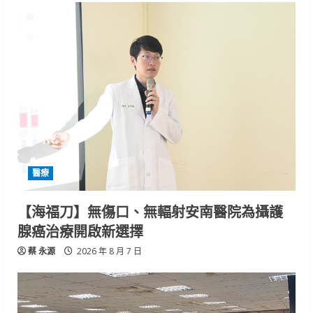
醫療
【海福刀】無傷口、無輻射安南醫院為攝護
腺癌治療開啟新選擇
蔡 永源
2026 年 8 月 7 日