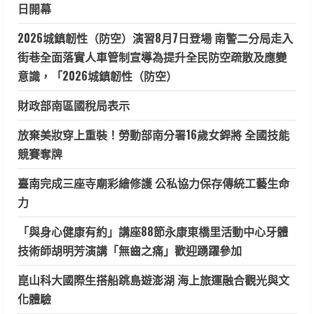
日開幕
2026城鎮韌性（防空）演習8月7日登場 南警二分局走入
街巷全面落實人車管制宣導為提升全民防空疏散及應變
意識，「2026城鎮韌性（防空）
財政部南區國稅局表示
放棄美妝穿上重裝！勞動部南分署16歲女銲將 全國技能
競賽奪牌
臺南完成三座寺廟彩繪修護 公私協力保存傳統工藝生命
力
「與身心健康有約」講座88節永康東橋里活動中心牙體
技術師胡明芳演講「無齒之痛」歡迎踴躍參加
崑山科大國際生搭船跳島遊澎湖 海上旅運融合觀光與文
化體驗