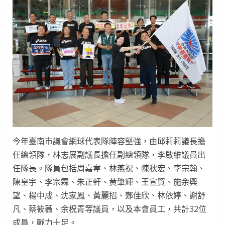
今年臺南市議會網球代表隊陣容堅強，由邱莉莉議長擔
任總領隊，林志展副議長擔任副總領隊，李啟維議員出
任隊長。隊員包括周嘉韋、林燕祝、陳秋宏、李宗翰、
陳皇宇、李宗霖、朱正軒、黄肇輝、王宣貿、施余興
望、楊中成、沈家鳳、黃麗招、鄭佳欣、林依婷、謝舒
凡、蔡筱薇、余柷青等議員，以及本會員工，共計32位
成員，戰力十足。