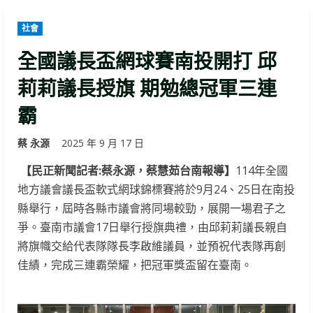
社會
全國議長盃網球賽南投開打 邱
莉莉議長授旗 期勉總冠軍三連
霸
蔡 永源
2025 年 9 月 17 日
【民正新聞記者:蔡永源，蔡慧茹台南報導】
114年全國
地方議會議長盃軟式網球錦標賽將於9月24、25日在南投
縣舉行，屆時各縣市議會將同場較勁，展開一場君子之
爭。臺南市議會17日舉行授旗典禮，由邱莉莉議長親自
將旗幟交給代表隊隊長李啟維議員，並預祝代表隊再創
佳績，完成三連霸榮耀，把冠軍獎盃留在臺南。