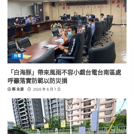
台電
「白海豚」帶來風雨不容小覷台電台南區處
呼籲落實防範以防災損
蔡 永源
2026 年 8 月 7 日