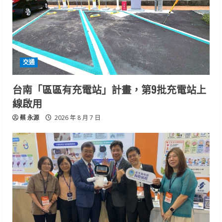
交通
台南「區區有充電站」計畫，第9批充電站上
線啟用
蔡 永源
2026 年 8 月 7 日