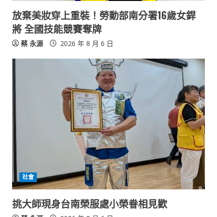
n
放棄美妝穿上重裝！勞動部南分署16歲女銲
將 全國技能競賽奪牌
g
蔡 永源
2026 年 8 月 6 日
社會
挑大師現身台南榮服處小榮眷相見歡