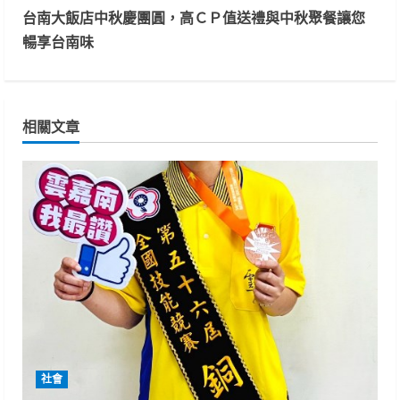
n
台南大飯店中秋慶團圓，高ＣＰ值送禮與中秋聚餐讓您
t
暢享台南味
i
n
相關文章
u
e
R
e
a
d
i
社會