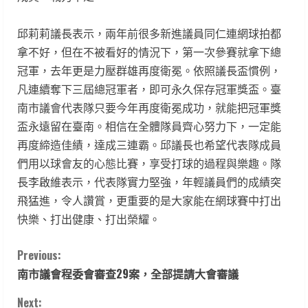
邱莉莉議長表示，兩年前很多新進議員同仁連網球拍都
拿不好，但在不被看好的情況下，第一次參賽就拿下總
冠軍，去年更是力壓群雄再度衛冕。依照議長盃慣例，
凡連續奪下三屆總冠軍者，即可永久保存冠軍獎盃。臺
南市議會代表隊只要今年再度衛冕成功，就能把冠軍獎
盃永遠留在臺南。相信在全體隊員齊心努力下，一定能
再度締造佳績，達成三連霸。邱議長也希望代表隊成員
們用以球會友的心態比賽，享受打球的過程與樂趣。隊
長李啟維表示，代表隊實力堅強，年輕議員們的成績突
飛猛進，令人讚賞，更重要的是大家能在網球賽中打出
快樂、打出健康、打出榮耀。
C
Previous:
南市議會程委會審查29案，全部提請大會審議
o
Next: