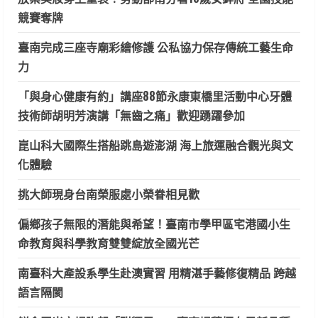
競賽奪牌
臺南完成三座寺廟彩繪修護 公私協力保存傳統工藝生命
力
「與身心健康有約」講座88節永康東橋里活動中心牙體
技術師胡明芳演講「無齒之痛」歡迎踴躍參加
崑山科大國際生搭船跳島遊澎湖 海上旅運融合觀光與文
化體驗
挑大師現身台南榮服處小榮眷相見歡
偏鄉孩子無限的潛能與希望！臺南市學甲區宅港國小生
命教育與科學教育雙雙綻放全國光芒
南臺科大產設系學生赴澳實習 用精湛手藝修復精品 跨越
語言隔閡