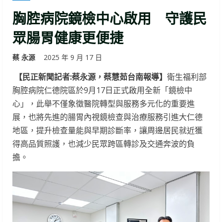
胸腔病院鏡檢中心啟用 守護民
眾腸胃健康更便捷
蔡 永源
2025 年 9 月 17 日
【民正新聞記者:蔡永源，蔡慧茹台南報導】
衛生福利部
胸腔病院仁德院區於9月17日正式啟用全新「鏡檢中
心」，此舉不僅象徵醫院轉型與服務多元化的重要進
展，也將先進的腸胃內視鏡檢查與治療服務引進大仁德
地區，提升檢查量能與早期診斷率，讓周邊居民就近獲
得高品質照護，也減少民眾跨區轉診及交通奔波的負
擔。