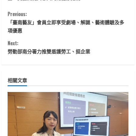
C
Previous:
「臺南藝友」會員立即享受劇場、解謎、藝術體驗及多
o
項優惠
n
Next:
t
勞動部南分署力推雙盾護勞工、挺企業
i
n
相關文章
u
e
R
e