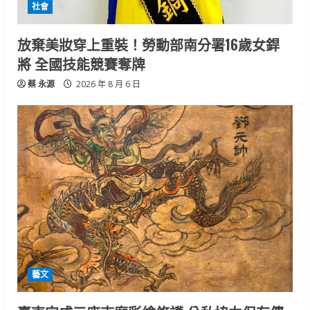
社會
放棄美妝穿上重裝！勞動部南分署16歲女銲
將 全國技能競賽奪牌
蔡 永源
2026 年 8 月 6 日
藝文