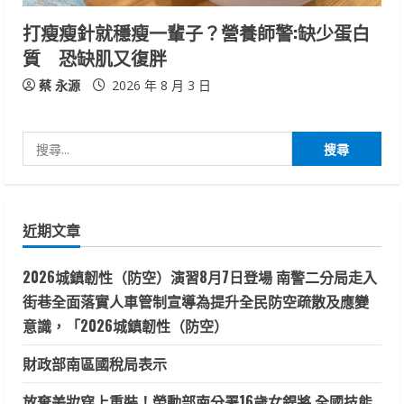
打瘦瘦針就穩瘦一輩子？營養師警:缺少蛋白
質 恐缺肌又復胖
蔡 永源
2026 年 8 月 3 日
搜
尋
關
鍵
近期文章
字:
2026城鎮韌性（防空）演習8月7日登場 南警二分局走入
街巷全面落實人車管制宣導為提升全民防空疏散及應變
意識，「2026城鎮韌性（防空）
財政部南區國稅局表示
放棄美妝穿上重裝！勞動部南分署16歲女銲將 全國技能