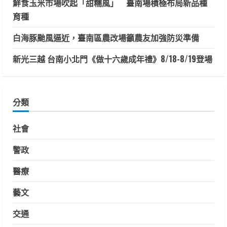
鮮食玉米市場吹起「甜糯風」 臺南場積極布局新品種
育種
白海豚颱風逼近，臺南區農改場籲農友加強防災準備
新光三越 台南小北門《做十六歲成年禮》8/18-8/19登場
分類
社會
警政
醫療
藝文
交通