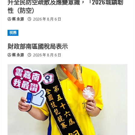
升全民防空疏散及應變意識，「2026城鎮韌
性（防空）
蔡 永源
2026 年 8 月 6 日
祱務
財政部南區國稅局表示
蔡 永源
2026 年 8 月 6 日