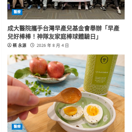
醫療
成大醫院攜手台灣早產兒基金會舉辦「早產
兒好棒棒！神隊友家庭棒球體驗日」
蔡 永源
2026 年 8 月 4 日
醫療