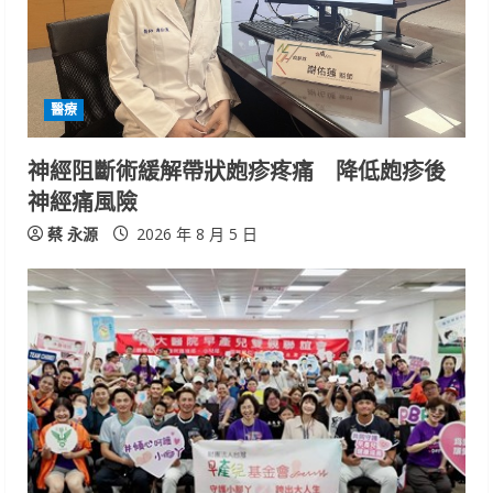
a
d
i
醫療
n
神經阻斷術緩解帶狀皰疹疼痛 降低皰疹後
神經痛風險
g
蔡 永源
2026 年 8 月 5 日