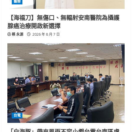
醫療
【海福刀】無傷口、無輻射安南醫院為攝護
腺癌治療開啟新選擇
蔡 永源
2026 年 8 月 7 日
台電
「白海豚」帶來風雨不容小覷台電台南區處