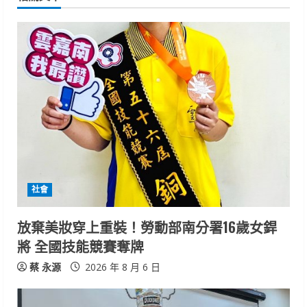
n
u
e
R
e
a
d
社會
i
放棄美妝穿上重裝！勞動部南分署16歲女銲
n
將 全國技能競賽奪牌
g
蔡 永源
2026 年 8 月 6 日