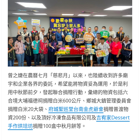
曾之婕在農曆七月「慈悲月」以來，也陸續收到許多廟
宇和企業各界的委託，希望能將物資妥為運用，於是利
用中秋節前夕，發起聯合捐贈行動，彙總的物資包括六
合境大埔福德祠捐贈白米600公斤、鄉城大鎮管理委員會
捐贈白米20大袋、
府城聖巡堂台南金虎爺會
捐贈普渡物
資200份、以及頂好冷凍食品有限公司及
吉宥家Dessert
手作烘培坊
捐贈100盒中秋月餅等。