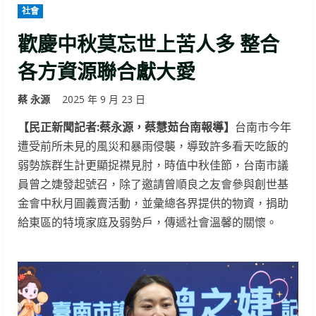
社會
歡慶中秋莫忘世上苦人多 整合
各方資源聯合獻大愛
蔡 永源
2025 年 9 月 23 日
【民正新聞記者:蔡永源，蔡慧茹台南報導】
台南市今年
遭受前所未見的風災和暴雨侵襲，導致許多看天吃飯的
弱勢族群生計更顯捉襟見肘，時值中秋佳節，台南市議
員曾之婕發起號召，除了邀請曾順良之友會參與創世基
金會中秋月圓義賣活動，並彙總各界提供的物資，捐助
給東區的特境家庭及弱勢戶，傳遞社會溫馨的關懷。