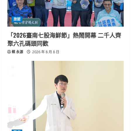
旅遊
「2026臺南七股海鮮節」熱鬧開幕 二千人齊
聚六孔碼頭同歡
蔡 永源
2026 年 8 月 8 日