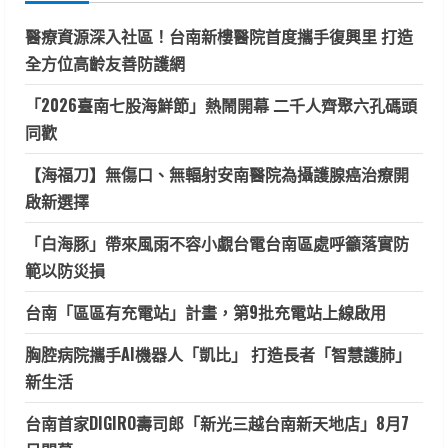
醫療資源深入社區！台南新樓醫院首度攜手復興里 打造
全方位高齡友善防護網
「2026臺南七股海鮮節」熱鬧開幕 二千人齊聚六孔碼頭
同歡
【海福刀】無傷口、無輻射安南醫院為攝護腺癌治療開
啟新選擇
「白海豚」帶來風雨不容小覷台電台南區處呼籲落實防
範以防災損
台南「區區有充電站」計畫，第9批充電站上線啟用
胸腔病院攜手AI機器人「凱比」 打造長者「智慧護肺」
新生活
台南首家DIGIRO壽司郎「新光三越台南新天地店」8月7