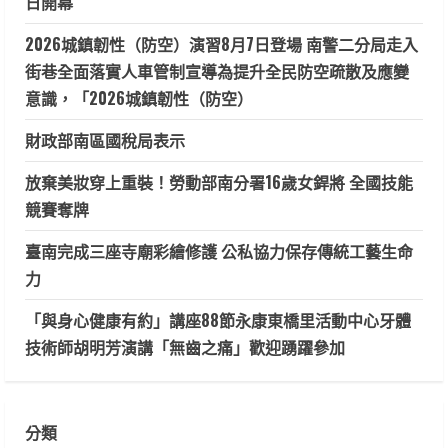
日開幕
2026城鎮韌性（防空）演習8月7日登場 南警二分局走入
街巷全面落實人車管制宣導為提升全民防空疏散及應變
意識，「2026城鎮韌性（防空）
財政部南區國稅局表示
放棄美妝穿上重裝！勞動部南分署16歲女銲將 全國技能
競賽奪牌
臺南完成三座寺廟彩繪修護 公私協力保存傳統工藝生命
力
「與身心健康有約」講座88節永康東橋里活動中心牙體
技術師胡明芳演講「無齒之痛」歡迎踴躍參加
分類