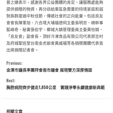
曾之婕表示，感謝各界公益團體的肯定，讓服務處能夠
提供捐贈的物資，再分送給東區急需要的特境家庭和弱
勢族群度過中秋佳節，傳遞社會的正向能量。包括良友
會會長陳軍旭、六合境大埔福德祠主委吳明忠、總幹事
藍峰奇、秘書張伯宇、鄉城大鎮管理委員主委黃怡娟、
「良友會」副會長、頂好冷凍食品有限公司代表郭吉村
及府城聖巡堂台南金虎爺會黃威福等各捐贈團體代表皆
出席捐贈記者會。
C
Previous:
金澤市議長率團拜會南市議會 展現雙方深厚情誼
o
Next:
n
胸腔病院齊步健走1,850公里 實踐淨零永續健康新典範
t
i
相關文章