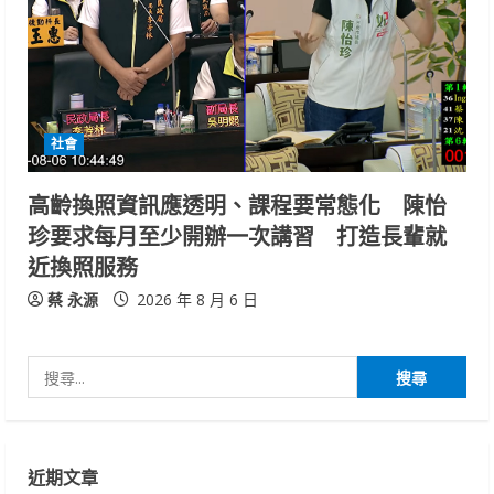
社會
高齡換照資訊應透明、課程要常態化 陳怡
珍要求每月至少開辦一次講習 打造長輩就
近換照服務
蔡 永源
2026 年 8 月 6 日
搜
尋
關
鍵
近期文章
字: