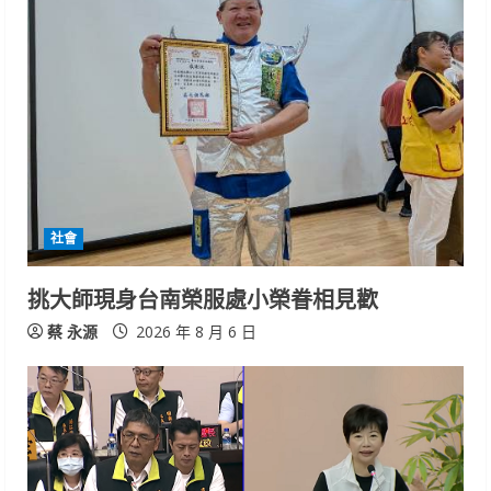
社會
挑大師現身台南榮服處小榮眷相見歡
蔡 永源
2026 年 8 月 6 日