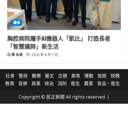
醫療
胸腔病院攜手AI機器人「凱比」 打造長者
「智慧護肺」新生活
蔡 永源
2026 年 8 月 7 日
社會
警政
醫療
藝文
交通
美食
運動
旅遊
祱務
教育
音樂
商業
政治
消防
衛生
農業
食品、衛生
Copyright © 民正新聞 All rights reserved.
|