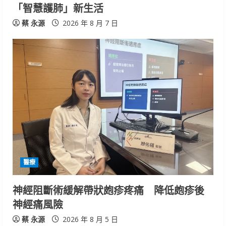
「智慧護肺」新生活
蔡 永源
2026 年 8 月 7 日
醫療
神經阻斷術緩解帶狀皰疹疼痛 降低皰疹後
神經痛風險
蔡 永源
2026 年 8 月 5 日