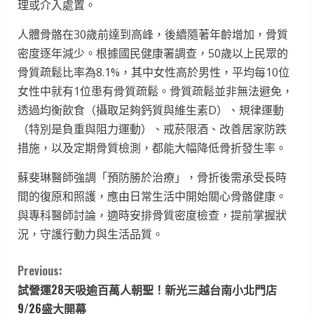
理或介入處置。
人體骨骼在30歲前達到高峰，後續隨著年齡增加，骨質
密度逐年減少。根據國民健康署調查，50歲以上民眾的
骨質疏鬆比率為8.1%，其中女性高於男性，平均每10位
女性中就有1位患有骨質疏鬆。骨質疏鬆並非無法避免，
透過均衡飲食（攝取足夠鈣質與維生素D）、規律運動
（特別是負重與阻力運動）、戒菸限酒、改善居家防跌
措施，以及定期骨質檢測，都能大幅降低骨折發生率。
蘇斐琳醫師強調「預防勝於治療」，骨折後需承受長時
間的復原和照護，應由日常生活中開始關心骨骼健康。
與專科醫師討論，適時安排骨質密度檢查，提前掌握狀
況，守護行動力與生活品質。
C
Previous:
試營運28天吸逾百萬人朝聖！新光三越台南小北門店
o
9/26盛大開幕