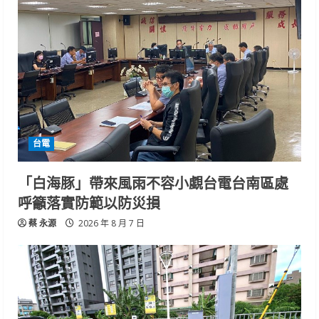
台電
「白海豚」帶來風雨不容小覷台電台南區處
呼籲落實防範以防災損
蔡 永源
2026 年 8 月 7 日