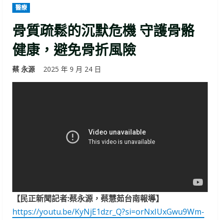
醫療
骨質疏鬆的沉默危機 守護骨骼
健康，避免骨折風險
蔡 永源
2025 年 9 月 24 日
【民正新聞記者:蔡永源，蔡慧茹台南報導】
https://youtu.be/KyNjE1dzr_Q?si=orNxIUxGwu9Wm-