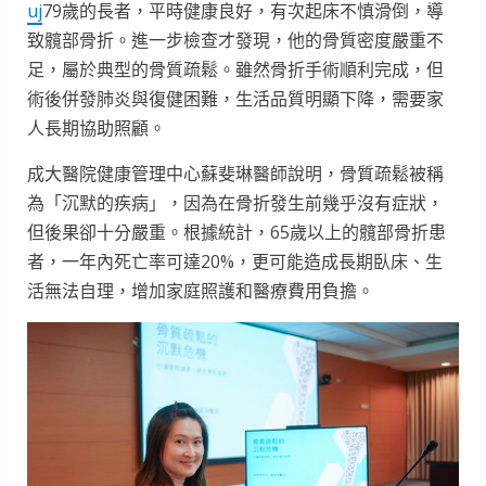
uj
79歲的長者，平時健康良好，有次起床不慎滑倒，導
致髖部骨折。進一步檢查才發現，他的骨質密度嚴重不
足，屬於典型的骨質疏鬆。雖然骨折手術順利完成，但
術後併發肺炎與復健困難，生活品質明顯下降，需要家
人長期協助照顧。
成大醫院健康管理中心蘇斐琳醫師說明，骨質疏鬆被稱
為「沉默的疾病」，因為在骨折發生前幾乎沒有症狀，
但後果卻十分嚴重。根據統計，65歲以上的髖部骨折患
者，一年內死亡率可達20%，更可能造成長期臥床、生
活無法自理，增加家庭照護和醫療費用負擔。