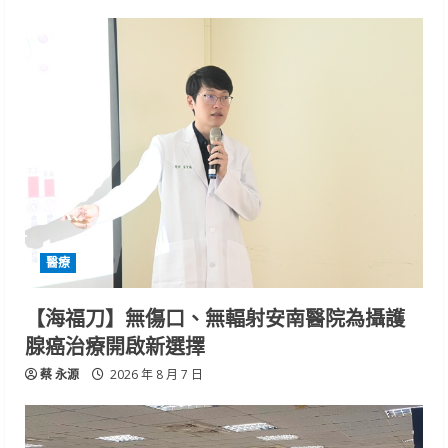
醫療
【海福刀】無傷口、無輻射安南醫院為攝護
腺癌治療開啟新選擇
蔡 永源
2026 年 8 月 7 日