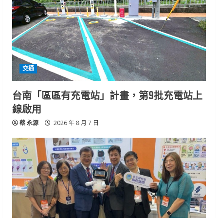
交通
台南「區區有充電站」計畫，第9批充電站上
線啟用
蔡 永源
2026 年 8 月 7 日