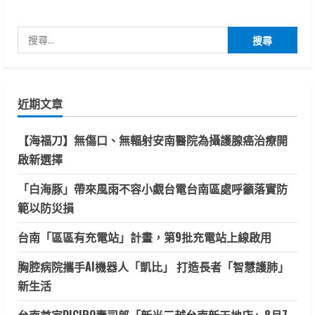
搜
尋
關
鍵
近期文章
字:
【海福刀】無傷口、無輻射安南醫院為攝護腺癌治療開
啟新選擇
「白海豚」帶來風雨不容小覷台電台南區處呼籲落實防
範以防災損
台南「區區有充電站」計畫，第9批充電站上線啟用
胸腔病院攜手AI機器人「凱比」 打造長者「智慧護肺」
新生活
台南首家DIGIRO壽司郎「新光三越台南新天地店」8月7