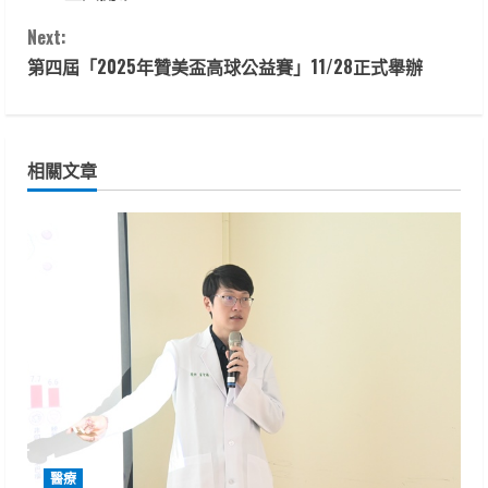
n
Next:
t
第四屆「2025年贊美盃高球公益賽」11/28正式舉辦
i
n
相關文章
u
e
R
e
a
d
醫療