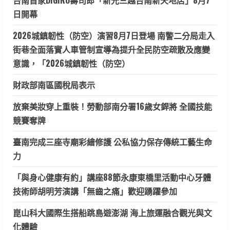
日開幕
2026城鎮韌性（防空）演習8月7日登場 南警二分局走入
街巷全面落實人車管制宣導為提升全民防空疏散及應變
意識，「2026城鎮韌性（防空）
財政部南區國稅局表示
放棄美妝穿上重裝！勞動部南分署16歲女銲將 全國技能
競賽奪牌
臺南完成三座寺廟彩繪修護 公私協力保存傳統工藝生命
力
「與身心健康有約」講座88節永康東橋里活動中心牙體
技術師胡明芳演講「無齒之痛」歡迎踴躍參加
崑山科大國際生搭船跳島遊澎湖 海上旅運融合觀光與文
化體驗