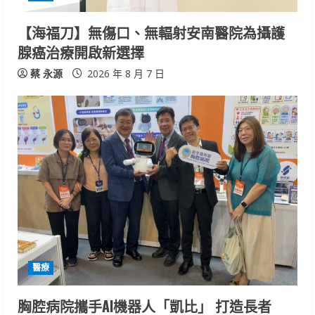
i
n
【海福刀】無傷口、無輻射安南醫院為攝護
腺癌治療開啟新選擇
g
蔡 永源
2026 年 8 月 7 日
醫療
胸腔病院攜手AI機器人「凱比」 打造長者