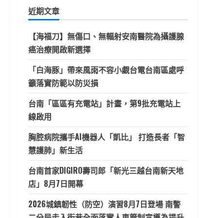
鍵
近期文章
字:
【海福刀】無傷口、無輻射安南醫院為攝護腺
癌治療開啟新選擇
「白海豚」帶來風雨不容小覷台電台南區處呼
籲落實防範以防災損
台南「區區有充電站」計畫，第9批充電站上
線啟用
胸腔病院攜手AI機器人「凱比」 打造長者「智
慧護肺」新生活
台南首家DIGIRO壽司郎「新光三越台南新天地
店」8月7日開幕
2026城鎮韌性（防空）演習8月7日登場 南警
二分局走入街巷全面落實人車管制宣導為提升