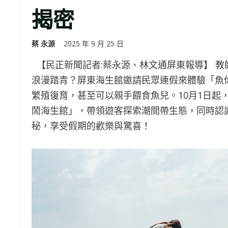
揭密
蔡 永源
2025 年 9 月 25 日
【民正新聞記者:蔡永源、林文通屏東報導】 
浪漫踏青？屏東海生館邀請民眾連假來體驗「魚
繁殖復育，甚至可以親手餵食魚兒。10月1日起
鬧海生館」，帶領遊客探索潮間帶生態，同時認
秘，享受假期的歡樂與驚喜！