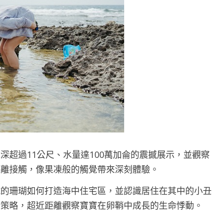
深超過11公尺、水量達100萬加侖的震撼展示，並觀察
距離接觸，像果凍般的觸覺帶來深刻體驗。
號的珊瑚如何打造海中住宅區，並認識居住在其中的小丑
衍策略，超近距離觀察寶寶在卵鞘中成長的生命悸動。