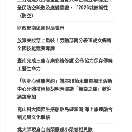
全民防空疏散及應變意識，「2026城鎮韌性
（防空）
財政部南區國稅局表示
放棄美妝穿上重裝！勞動部南分署16歲女銲將
全國技能競賽奪牌
臺南完成三座寺廟彩繪修護 公私協力保存傳統
工藝生命力
「與身心健康有約」講座88節永康東橋里活動
中心牙體技術師胡明芳演講「無齒之痛」歡迎
踴躍參加
崑山科大國際生搭船跳島遊澎湖 海上旅運融合
觀光與文化體驗
挑大師現身台南榮服處小榮眷相見歡