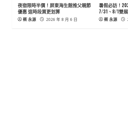
夜宿限時半價！屏東海生館推父親節
暑假必訪！20
a
優惠 這時段買更划算
7/31、8/1
蔡 永源
2026 年 8 月 6 日
蔡 永源
d
i
n
g