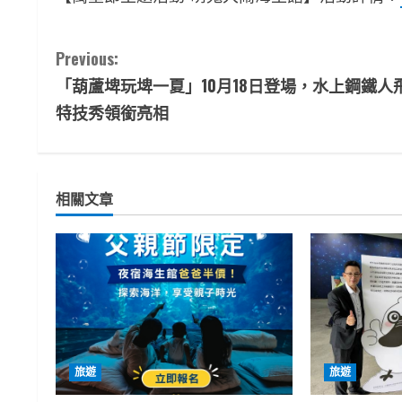
C
Previous:
「葫蘆埤玩埤一夏」10月18日登場，水上鋼鐵人
o
特技秀領銜亮相
n
t
相關文章
i
n
u
e
R
旅遊
旅遊
e