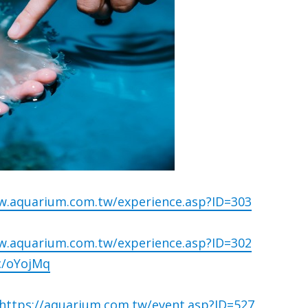
w.aquarium.com.tw/experience.asp?ID=303
w.aquarium.com.tw/experience.asp?ID=302
cc/oYojMq
https://aquarium.com.tw/event.asp?ID=527