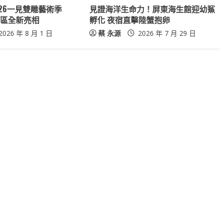
26一見雙雕藝術季
見證海洋生命力！屏東海生館迎幼鯊
雙展區全新亮相
孵化 夜宿直擊陸蟹抱卵
2026 年 8 月 1 日
蔡 永源
2026 年 7 月 29 日