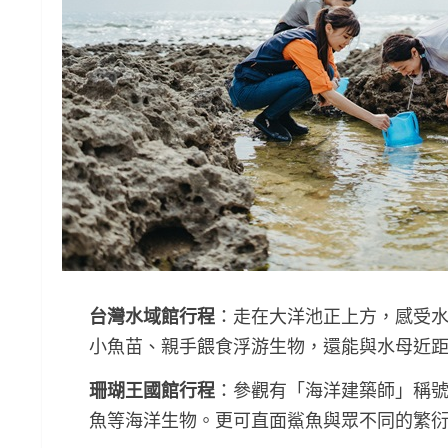
台灣水域館行程
：走在大洋池正上方，感受水
小魚苗、親手餵食浮游生物，還能與水母近
珊瑚王國館行程
：參觀有「海洋建築師」稱
魚等海洋生物。更可直面鯊魚與眾不同的繁