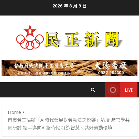
Skip
2026 年 8 月 9 日
to
content
LIVE
Home
南市勞工局辦「AI時代發展對勞動法之影響」論壇 產官學共
同研討 攜手邁向AI新時代 打造智慧、共好勞動環境