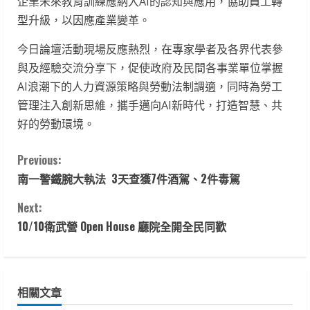
企業未來教育訓練應納入AI的認知與應用，協助員工轉
型升級，以因應產業變革。
今日論壇活動現場反應熱烈，在專家學者及各界代表參
與及經驗交流分享下，促使政府及民間各事業單位掌握
AI浪潮下的人力資源策略與勞動法制調適，同時為勞工
管理注入創新思維，攜手邁向AI新時代，打造智慧、共
好的勞動環境。
C
Previous:
南一警鐵腕大執法 3天查獲7件酒駕、2件毒駕
o
Next:
n
10/10衛武營 Open House 廳院全開全民同歡
t
i
相關文章
n