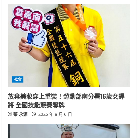
u
e
R
e
a
d
社會
i
放棄美妝穿上重裝！勞動部南分署16歲女銲
n
將 全國技能競賽奪牌
g
蔡 永源
2026 年 8 月 6 日