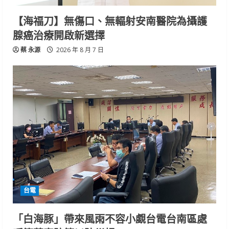
【海福刀】無傷口、無輻射安南醫院為攝護
腺癌治療開啟新選擇
蔡 永源
2026 年 8 月 7 日
台電
「白海豚」帶來風雨不容小覷台電台南區處