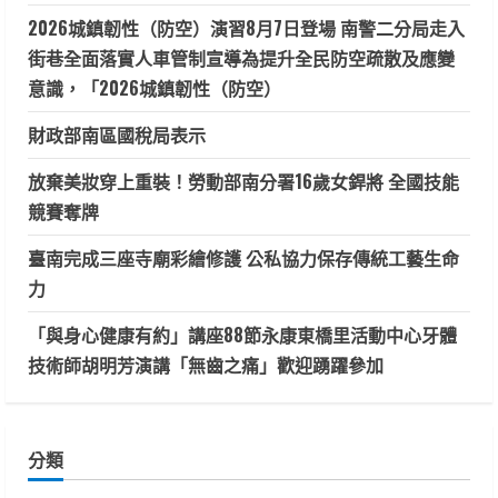
2026城鎮韌性（防空）演習8月7日登場 南警二分局走入
街巷全面落實人車管制宣導為提升全民防空疏散及應變
意識，「2026城鎮韌性（防空）
財政部南區國稅局表示
放棄美妝穿上重裝！勞動部南分署16歲女銲將 全國技能
競賽奪牌
臺南完成三座寺廟彩繪修護 公私協力保存傳統工藝生命
力
「與身心健康有約」講座88節永康東橋里活動中心牙體
技術師胡明芳演講「無齒之痛」歡迎踴躍參加
分類