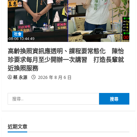
社會
高齡換照資訊應透明、課程要常態化 陳怡
珍要求每月至少開辦一次講習 打造長輩就
近換照服務
蔡 永源
2026 年 8 月 6 日
搜
尋
關
鍵
近期文章
字: