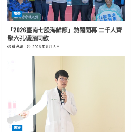
旅遊
「2026臺南七股海鮮節」熱鬧開幕 二千人齊
聚六孔碼頭同歡
蔡 永源
2026 年 8 月 8 日
醫療