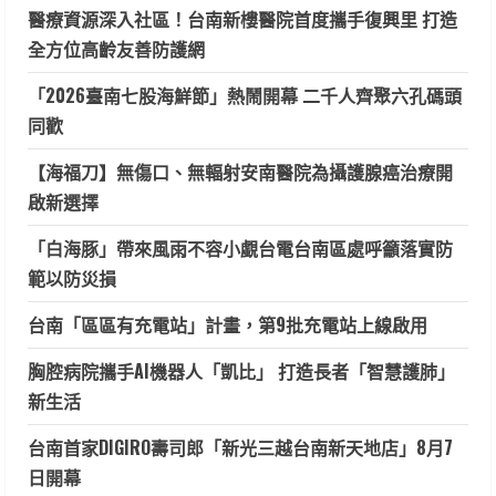
醫療資源深入社區！台南新樓醫院首度攜手復興里 打造
全方位高齡友善防護網
「2026臺南七股海鮮節」熱鬧開幕 二千人齊聚六孔碼頭
同歡
【海福刀】無傷口、無輻射安南醫院為攝護腺癌治療開
啟新選擇
「白海豚」帶來風雨不容小覷台電台南區處呼籲落實防
範以防災損
台南「區區有充電站」計畫，第9批充電站上線啟用
胸腔病院攜手AI機器人「凱比」 打造長者「智慧護肺」
新生活
台南首家DIGIRO壽司郎「新光三越台南新天地店」8月7
日開幕