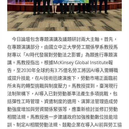
今日論壇包含專題演講及議題研討兩大主軸。首先，
在專題演講部分，由國立中正大學勞工關係學系教授馬
財專以「AI時代發展對勞動法之影響」為題進行專題演
講。馬教授指出，根據McKinsey Global Institute報
告，至2030年全球約有3.75億名勞工將因AI導入需轉職
或提升技能，在AI技術迅速演進下，勞動市場正面臨前
所未有的轉型挑戰與制度壓力。馬教授提到，臺灣現行
法制架構下，AI導入已對勞動基準法產生多項挑戰，包
括彈性工時管理、資遣制度的適用、演算法管理造成勞
動強度增加與勞資關係緊張等，應重新檢討並修訂勞動
相關法規。馬教授進一步建議政府加強推動數位技能培
訓、制定AI相關勞動法規、鼓勵企業在導入AI前與勞工協