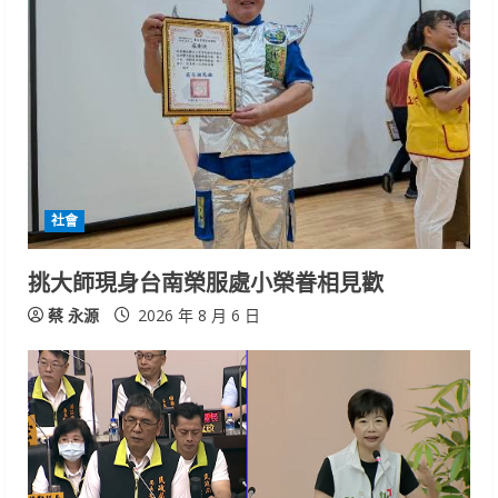
社會
挑大師現身台南榮服處小榮眷相見歡
蔡 永源
2026 年 8 月 6 日