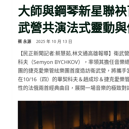
大師與鋼琴新星聯袂百
武營共演法式靈動與
蔡 永源
2025 年 10 月 13 日
【民正新聞記者:蔡慧茹,林文通高雄報導】衛武
科夫（Semyon BYCHKOV），率領其擔任
團的捷克愛樂管絃樂團首度造訪衛武營，將攜手當今樂
在10/16（四）的畢契科夫＆趙成珍＆捷克愛
性的法俄兩首經典曲目，展開一場音樂的極致對