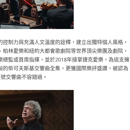
的控制力與充滿人文溫度的詮釋，建立出獨特個人風格，
、柏林愛樂和紐約大都會歌劇院等世界頂尖樂團及劇院，
總監或首席指揮，並於2018年接掌捷克愛樂，為這支擁
製的柴可夫斯基交響曲全集，更獲國際樂評盛讚，被認為
五號交響曲不容錯過。