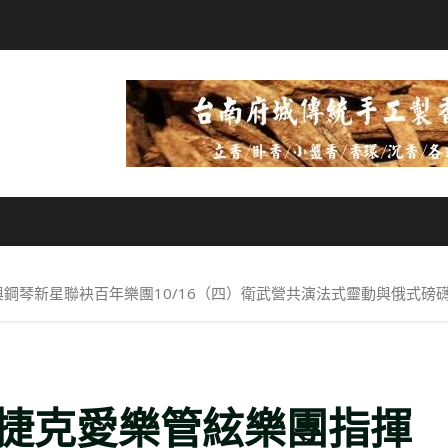
鋼琴新星聯袂百年樂團10/16（四）衛武營共演法式靈動與俄式磅
捷克愛樂管絃樂團指揮