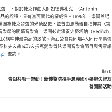
聲」，對於捷克作曲大師如德弗札克 （Antonín
）等人作品的詮釋，具有無可替代的權威性。1896年，樂團首場
樂團為捷克發聲的光榮歷史，並曾由馬勒親自指揮其〈第
節的開幕音樂會，樂團必定演奏史麥塔納（Bedřich
捷克民族精神最崇高的致敬。衛武營會員同場4人同行享票價
畢契科夫＆趙成珍＆捷克愛樂管絃樂團音樂會節目與售票訊
rg
）查詢。
Next:
青銀共融一起動！新樓醫院攜手忠義國小舉辦失智友
善闖關活動