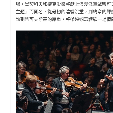
場，畢契科夫和捷克愛樂將獻上浪漫派巨擘柴可
主題」而聞名，從最初的陰鬱沉重，到終章的輝
動到柴可夫斯基的厚重，將帶領觀眾體驗一場情