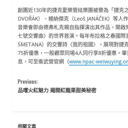
創團近130年的捷克愛樂管絃樂團被譽為「捷克之
DVOŘÁK）、楊納傑克（Leoš JANÁČEK
音樂會即由德弗札克親自指揮演出其作品，開啟
七號交響曲〉的世界首演。每年布拉格之春國際音樂
SMETANA）的交響詩〈我的祖國〉，展現對
75折優惠，一般觀眾同場4人同行享8折優惠。
息，可至衛武營官網（
www.npac-weiwuying.o
C
Previous:
品嚐火紅魅力 揭開紅龍果甜美秘密
o
n
t
相關文章