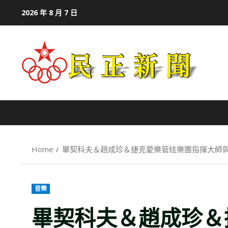
Skip
2026 年 8 月 7 日
to
content
Home
畢契科夫＆趙成珍＆捷克愛樂管絃樂團指揮大師與
音樂
畢契科夫＆趙成珍＆