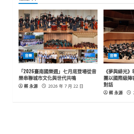
i
n
u
e
R
音樂
音樂
e
「2026臺南國樂週」七月底登場從音
《夢與緋光》
a
樂串聯城市文化與世代共鳴
團以國際級陣
對話
蔡 永源
2026 年 7 月 22 日
d
蔡 永源
i
n
g