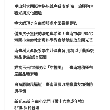
崑山科大國際生搭船跳島遊澎湖 海上旅運融合
觀光與文化體驗
挑大師現身台南榮服處小榮眷相見歡
偏鄉孩子無限的潛能與希望！臺南市學甲區宅
港國小生命教育與科學教育雙雙綻放全國光芒
南臺科大產設系學生赴澳實習 用精湛手藝修復
精品 跨越語言隔閡
鮮食玉米市場吹起「甜糯風」 臺南場積極布
局新品種育種
白海豚颱風逼近，臺南區農改場籲農友加強防
災準備
新光三越 台南小北門《做十六歲成年禮》
8/18-8/19登場