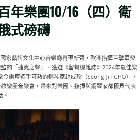
年樂團10/16（四）衛
俄式磅礴
營國家藝術文化中心音樂廳再現新聲，歐洲指揮巨擘畢契
音樂總監的「捷克之聲」、獲選《留聲機雜誌》2024年最佳樂
壇炙手可熱的鋼琴家趙成珍（Seong-Jin CHO），
樂管絃樂團音樂會，帶來對樂團、指揮與鋼琴家都極具代表
話。