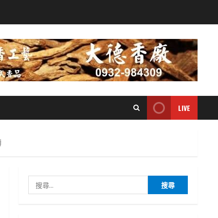
LIVE
礴
搜
尋
關