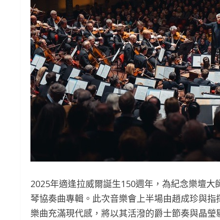
2025年適逢拉威爾誕生150週年，為紀念樂
琴協奏曲專輯。此次音樂會上半場由趙成珍與指
樂曲充滿現代感，將以其活潑的爵士節奏與晶瑩