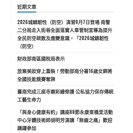
鍵
近期文章
字:
2026城鎮韌性（防空）演習8月7日登場 南警
二分局走入街巷全面落實人車管制宣導為提升
全民防空疏散及應變意識，「2026城鎮韌性
（防空）
財政部南區國稅局表示
放棄美妝穿上重裝！勞動部南分署16歲女銲將
全國技能競賽奪牌
臺南完成三座寺廟彩繪修護 公私協力保存傳統
工藝生命力
「與身心健康有約」講座88節永康東橋里活動
中心牙體技術師胡明芳演講「無齒之痛」歡迎
踴躍參加