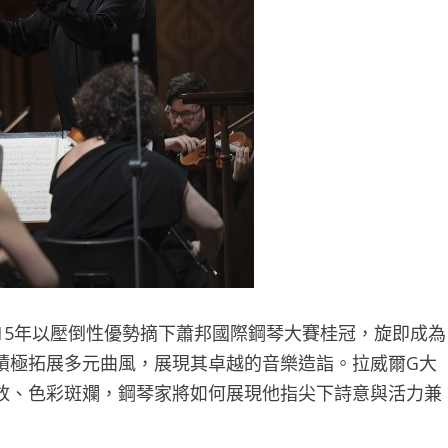
15年以壓倒性優勢摘下蕭邦國際鋼琴大賽桂冠，旋即成為
積極拓展多元曲風，展現其卓越的音樂造詣。拉威爾G大
放、色彩斑斕，鋼琴家將如何展現他指尖下詩意與活力兼