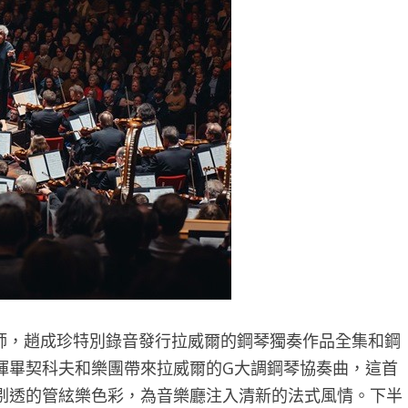
壇大師，趙成珍特別錄音發行拉威爾的鋼琴獨奏作品全集和鋼
揮畢契科夫和樂團帶來拉威爾的G大調鋼琴協奏曲，這首
剔透的管絃樂色彩，為音樂廳注入清新的法式風情。下半