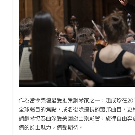
作為當今樂壇最受推崇鋼琴家之一，趙成珍在20
全球矚目的焦點，成名後除擅長的蕭邦曲目，更
調鋼琴協奏曲深受美國爵士樂影響，旋律自由奔
備的爵士魅力，備受期待。