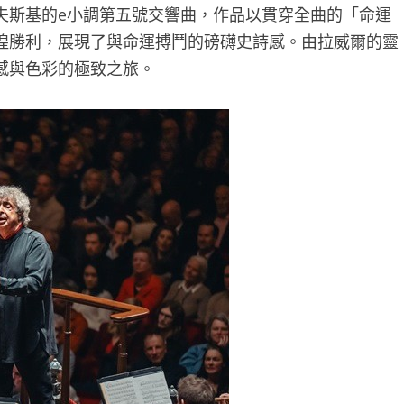
夫斯基的e小調第五號交響曲，作品以貫穿全曲的「命運
煌勝利，展現了與命運搏鬥的磅礴史詩感。由拉威爾的靈
感與色彩的極致之旅。