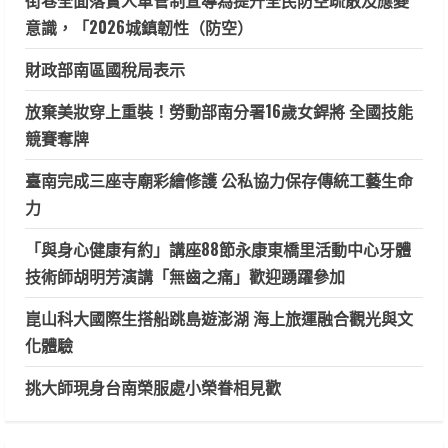
意識，「2026城鎮韌性（防空）
財政部南區國稅局表示
放棄美妝穿上重裝！勞動部南分署16歲女銲將 全國技能
競賽奪牌
臺南完成三座寺廟彩繪修護 公私協力保存傳統工藝生命
力
「與身心健康有約」講座88節永康東橋里活動中心牙體
技術師胡明芳演講「無齒之痛」歡迎踴躍參加
崑山科大國際生搭船跳島遊澎湖 海上旅運融合觀光與文
化體驗
挑大師現身台南榮服處小榮眷相見歡