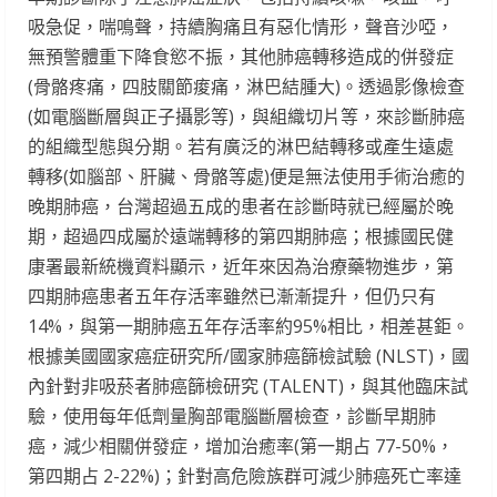
吸急促，喘鳴聲，持續胸痛且有惡化情形，聲音沙啞，
無預警體重下降食慾不振，其他肺癌轉移造成的併發症
(骨骼疼痛，四肢關節痠痛，淋巴結腫大)。透過影像檢查
(如電腦斷層與正子攝影等)，與組織切片等，來診斷肺癌
的組織型態與分期。若有廣泛的淋巴結轉移或產生遠處
轉移(如腦部、肝臟、骨骼等處)便是無法使用手術治癒的
晚期肺癌，台灣超過五成的患者在診斷時就已經屬於晚
期，超過四成屬於遠端轉移的第四期肺癌；根據國民健
康署最新統機資料顯示，近年來因為治療藥物進步，第
四期肺癌患者五年存活率雖然已漸漸提升，但仍只有
14%，與第一期肺癌五年存活率約95%相比，相差甚鉅。
根據美國國家癌症研究所/國家肺癌篩檢試驗 (NLST)，國
內針對非吸菸者肺癌篩檢研究 (TALENT)，與其他臨床試
驗，使用每年低劑量胸部電腦斷層檢查，診斷早期肺
癌，減少相關併發症，增加治癒率(第一期占 77-50%，
第四期占 2-22%)；針對高危險族群可減少肺癌死亡率達