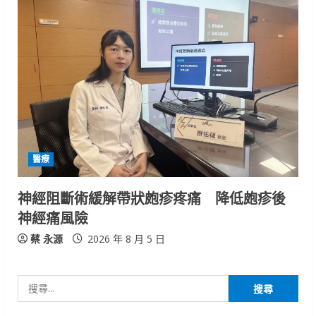
醫療
神經阻斷術緩解帶狀皰疹疼痛 降低皰疹後
神經痛風險
蔡 永源
2026 年 8 月 5 日
搜
尋