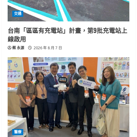
交通
台南「區區有充電站」計畫，第9批充電站上
線啟用
蔡 永源
2026 年 8 月 7 日
醫療