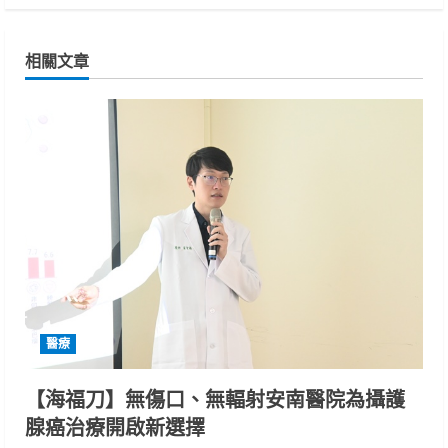
i
n
相關文章
u
e
R
e
a
d
i
醫療
n
【海福刀】無傷口、無輻射安南醫院為攝護
腺癌治療開啟新選擇
g