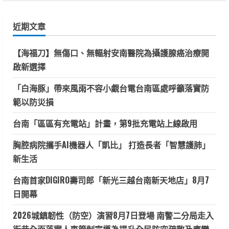
關
鍵
近期文章
字:
【海福刀】無傷口、無輻射安南醫院為攝護腺癌治療開
啟新選擇
「白海豚」帶來風雨不容小覷台電台南區處呼籲落實防
範以防災損
台南「區區有充電站」計畫，第9批充電站上線啟用
胸腔病院攜手AI機器人「凱比」 打造長者「智慧護肺」
新生活
台南首家DIGIRO壽司郎「新光三越台南新天地店」8月7
日開幕
2026城鎮韌性（防空）演習8月7日登場 南警二分局走入
街巷全面落實人車管制宣導為提升全民防空疏散及應變