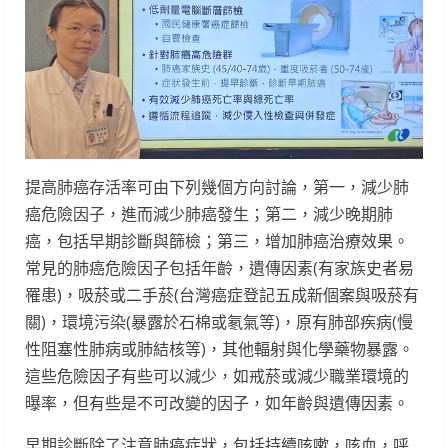
提高肺癌存活率可由下列幾個方向討論，第一，減少肺
癌危險因子，進而減少肺癌發生；第二，減少晚期肺
癌，包括早期診斷與篩檢；第三，增加肺癌治療效果。
常見的肺癌危險因子包括年齡，遺傳因素(有家族史者易
罹患)，吸菸或二手菸(台灣癌症登記五成新個案與吸菸有
關)，環境污染(暴露於石棉或氡氣等)，原有肺部疾病(慢
性阻塞性肺病或肺結核等)，其他輻射與化學藥物暴露。
這些危險因子有些可以減少，如戒菸或減少職業環境的
曝率，但有些是不可改變的因子，如年齡與遺傳因素。
早期診斷除了注意肺癌症狀，包括持續咳嗽，咳血，呼