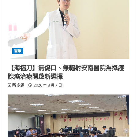
醫療
【海福刀】無傷口、無輻射安南醫院為攝護
腺癌治療開啟新選擇
蔡 永源
2026 年 8 月 7 日