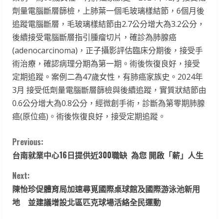
劑量電腦斷層篩檢，上肺葉一個毛玻璃樣結節，6個月後
追蹤電腦斷層，毛玻璃樣結節由2.7公分增大為3.2公分，
後續接受電腦斷層指引腫瘤切片，確診為肺腺癌
(adenocarcinoma)，正子攝影評估臨床分期後，接受手
術治療，確認病理分期為第一期。術後恢復良好，接受
定期追蹤。案例二為47歲女性，有肺癌家族史。2024年
3月 接受低劑量電腦斷層篩檢與後續追蹤，實質狀結節由
0.6公分增大為0.8公分，經微創手術，診斷為第零期肺腺
癌(原位癌)。術後恢復良好，接受定期追蹤。
C
Previous:
台南就業中心16日提供近300職缺 為您 開啟「薪」人生
o
Next:
n
陳怡珍促體育局加速尋覓國際桌球館及國際游泳池新用
t
地 並建議增設北區匹克球場活絡全民運動