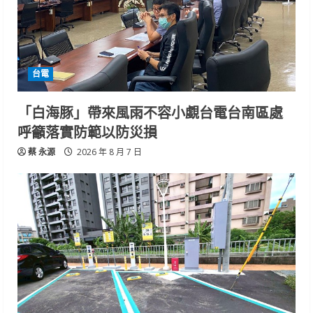
台電
「白海豚」帶來風雨不容小覷台電台南區處
呼籲落實防範以防災損
蔡 永源
2026 年 8 月 7 日