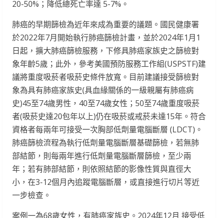
20-50%；降低總死亡率達 5-7%。
肺癌的早期篩檢為近年來成為重要的議題。國民健康署
於2022年7月開始執行肺癌篩檢計畫，並於2024年1月1
日起，擴大肺癌篩檢服務，下修具肺癌家族史之篩檢對
象年齡5歲；此外，參考美國預防服務工作組(USPSTF)建
議將重度吸菸者吸菸史條件放寬。目前建議接受篩檢對
象為具有肺癌家族史(具血緣關係的一級親屬有肺癌病
史)45至74歲男性，40至74歲女性；50至74歲重度吸菸
者(吸菸史達20包年以上)仍在吸菸或戒菸未達15年。符合
資格者每兩年可接受一次胸部低劑量電腦斷層 (LDCT)。
肺癌篩檢流程為執行低劑量電腦斷層基礎篩檢，若無肺
部結節，則每兩年進行低劑量電腦斷層篩檢，至少兩
年；若有肺部結節，則依照結節的影像性質與直徑大
小，在3-12個月內追蹤電腦斷層，或直接進行切片等近
一步檢查。
案例一為68歲女性，有肺癌家族史。2024年12月 接受低