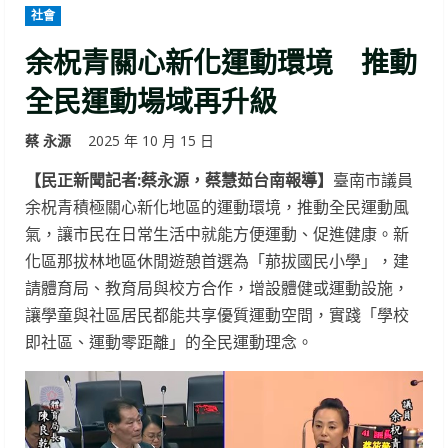
社會
余柷青關心新化運動環境 推動
全民運動場域再升級
蔡 永源
2025 年 10 月 15 日
【民正新聞記者:蔡永源，蔡慧茹台南報導】
臺南市議員
余柷青積極關心新化地區的運動環境，推動全民運動風
氣，讓市民在日常生活中就能方便運動、促進健康。新
化區那拔林地區休閒遊憩首選為「𦰡拔國民小學」，建
請體育局、教育局與校方合作，增設體健或運動設施，
讓學童與社區居民都能共享優質運動空間，實踐「學校
即社區、運動零距離」的全民運動理念。