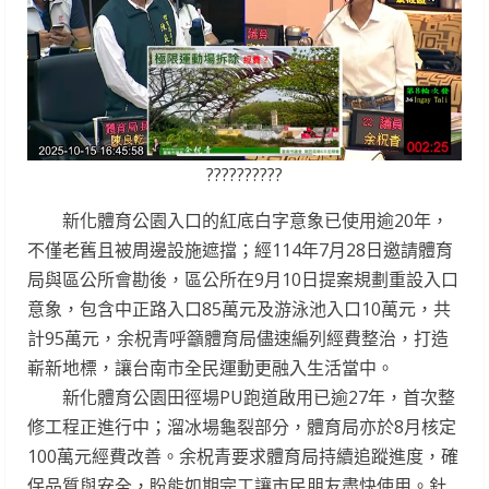
??????????
新化體育公園入口的紅底白字意象已使用逾20年，
不僅老舊且被周邊設施遮擋；經114年7月28日邀請體育
局與區公所會勘後，區公所在9月10日提案規劃重設入口
意象，包含中正路入口85萬元及游泳池入口10萬元，共
計95萬元，余柷青呼籲體育局儘速編列經費整治，打造
嶄新地標，讓台南市全民運動更融入生活當中。
新化體育公園田徑場PU跑道啟用已逾27年，首次整
修工程正進行中；溜冰場龜裂部分，體育局亦於8月核定
100萬元經費改善。余柷青要求體育局持續追蹤進度，確
保品質與安全，盼能如期完工讓市民朋友盡快使用。針