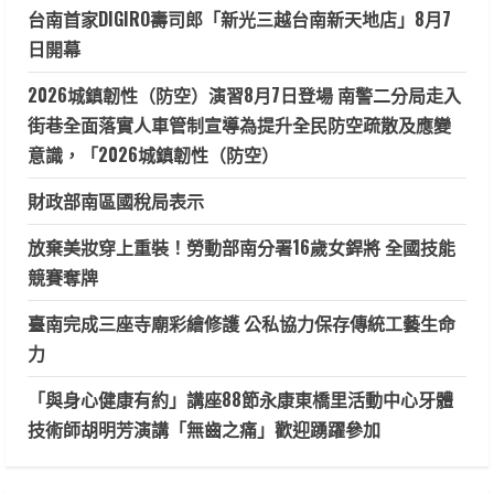
台南首家DIGIRO壽司郎「新光三越台南新天地店」8月7
日開幕
2026城鎮韌性（防空）演習8月7日登場 南警二分局走入
街巷全面落實人車管制宣導為提升全民防空疏散及應變
意識，「2026城鎮韌性（防空）
財政部南區國稅局表示
放棄美妝穿上重裝！勞動部南分署16歲女銲將 全國技能
競賽奪牌
臺南完成三座寺廟彩繪修護 公私協力保存傳統工藝生命
力
「與身心健康有約」講座88節永康東橋里活動中心牙體
技術師胡明芳演講「無齒之痛」歡迎踴躍參加