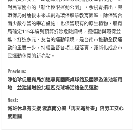
對民眾關心的「新化極限運動公園」，余柷青指出，與
環保局討論後未來規劃為環保體驗教育園區，除保留台
南少數存留的攀岩設施，也保留現有的原生植物，體育
局確定115年編列預算拆除危險鋼構，讓運動與環保並
進。打造多元、友善的運動環境，是台南市推動全民運
動的重要一步，持續監督各項工程落實，讓新化成為市
民運動休閒的新亮點。
C
Previous:
陳怡珍促體育局加速尋覓國際桌球館及國際游泳池新用
o
地 並建議增設北區匹克球場活絡全民運動
n
Next:
t
減班休息有支援 雲嘉南分署「再充電計畫」陪勞工安心
度難關
i