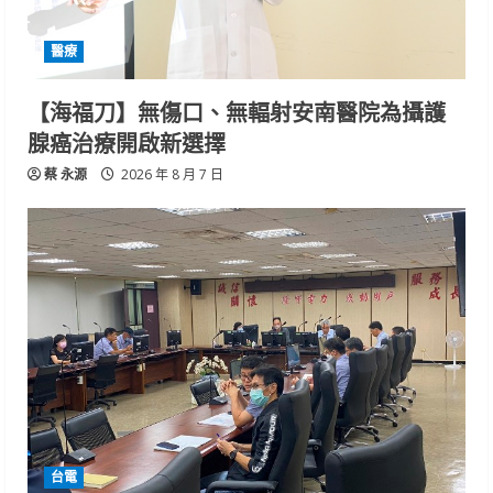
醫療
【海福刀】無傷口、無輻射安南醫院為攝護
腺癌治療開啟新選擇
蔡 永源
2026 年 8 月 7 日
台電