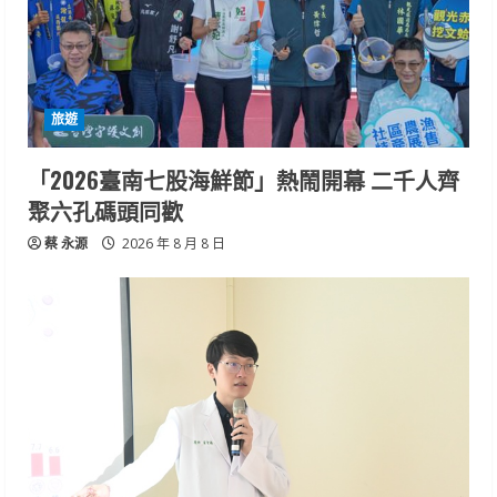
旅遊
「2026臺南七股海鮮節」熱鬧開幕 二千人齊
聚六孔碼頭同歡
蔡 永源
2026 年 8 月 8 日