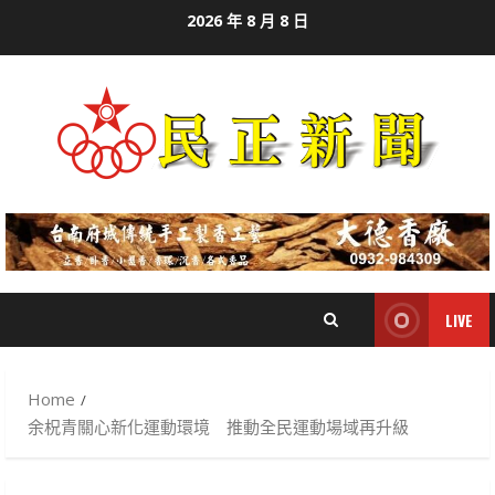
Skip
2026 年 8 月 8 日
to
content
LIVE
Home
余柷青關心新化運動環境 推動全民運動場域再升級