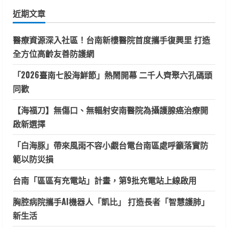
鍵
近期文章
字:
醫療資源深入社區！台南新樓醫院首度攜手復興里 打造
全方位高齡友善防護網
「2026臺南七股海鮮節」熱鬧開幕 二千人齊聚六孔碼頭
同歡
【海福刀】無傷口、無輻射安南醫院為攝護腺癌治療開
啟新選擇
「白海豚」帶來風雨不容小覷台電台南區處呼籲落實防
範以防災損
台南「區區有充電站」計畫，第9批充電站上線啟用
胸腔病院攜手AI機器人「凱比」 打造長者「智慧護肺」
新生活