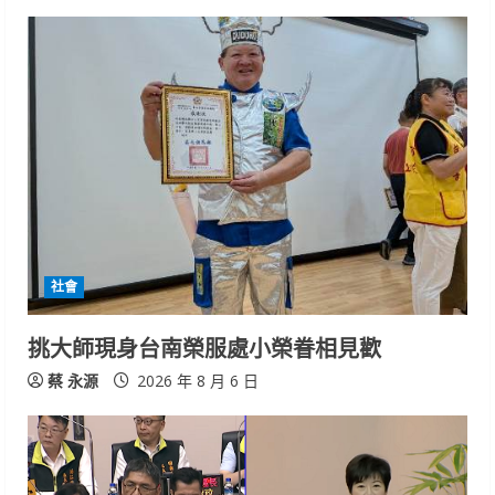
社會
挑大師現身台南榮服處小榮眷相見歡
蔡 永源
2026 年 8 月 6 日