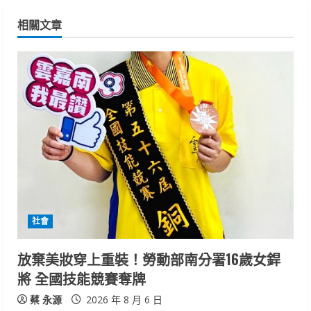
n
相關文章
u
e
R
e
a
d
i
社會
n
放棄美妝穿上重裝！勞動部南分署16歲女銲
g
將 全國技能競賽奪牌
蔡 永源
2026 年 8 月 6 日