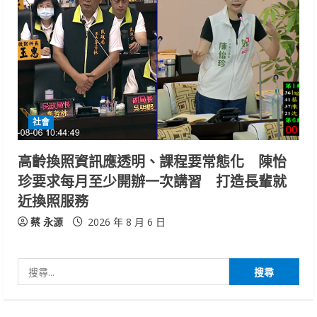
社會
高齡換照資訊應透明、課程要常態化 陳怡
珍要求每月至少開辦一次講習 打造長輩就
近換照服務
蔡 永源
2026 年 8 月 6 日
搜
尋
關