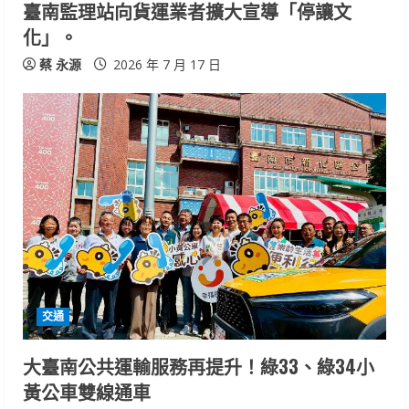
臺南監理站向貨運業者擴大宣導「停讓文
n
化」。
g
蔡 永源
2026 年 7 月 17 日
交通
大臺南公共運輸服務再提升！綠33、綠34小
黃公車雙線通車