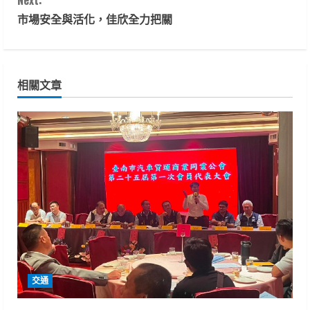
n
市場安全與活化，佳欣全力把關
t
i
相關文章
n
u
e
R
e
a
d
交通
i