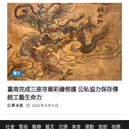
藝文
臺南完成三座寺廟彩繪修護 公私協力保存傳
統工藝生命力
蔡 永源
2026 年 8 月 6 日
社會
警政
醫療
藝文
交通
美食
運動
旅遊
祱務