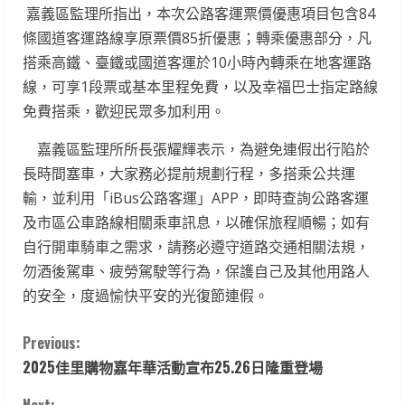
嘉義區監理所指出，本次公路客運票價優惠項目包含84
條國道客運路線享原票價85折優惠；轉乘優惠部分，凡
搭乘高鐵、臺鐵或國道客運於10小時內轉乘在地客運路
線，可享1段票或基本里程免費，以及幸福巴士指定路線
免費搭乘，歡迎民眾多加利用。
嘉義區監理所所長張耀輝表示，為避免連假出行陷於
長時間塞車，大家務必提前規劃行程，多搭乘公共運
輸，並利用「iBus公路客運」APP，即時查詢公路客運
及市區公車路線相關乘車訊息，以確保旅程順暢；如有
自行開車騎車之需求，請務必遵守道路交通相關法規，
勿酒後駕車、疲勞駕駛等行為，保護自己及其他用路人
的安全，度過愉快平安的光復節連假。
C
Previous:
2025佳里購物嘉年華活動宣布25.26日隆重登場
o
Next: