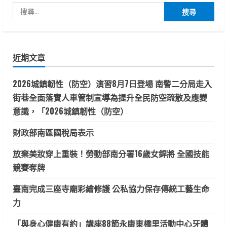
搜
尋
關
鍵
近期文章
字:
2026城鎮韌性（防空）演習8月7日登場 南警二分局走入
街巷全面落實人車管制宣導為提升全民防空疏散及應變
意識，「2026城鎮韌性（防空）
財政部南區國稅局表示
放棄美妝穿上重裝！勞動部南分署16歲女銲將 全國技能
競賽奪牌
臺南完成三座寺廟彩繪修護 公私協力保存傳統工藝生命
力
「與身心健康有約」講座88節永康東橋里活動中心牙體