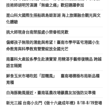
技術師胡明芳演講「無齒之痛」歡迎踴躍參加
崑山科大國際生搭船跳島遊澎湖 海上旅運融合觀光與文
化體驗
挑大師現身台南榮服處小榮眷相見歡
偏鄉孩子無限的潛能與希望！臺南市學甲區宅港國小生
命教育與科學教育雙雙綻放全國光芒
南臺科大產設系學生赴澳實習 用精湛手藝修復精品 跨越
語言隔閡
鮮食玉米市場吹起「甜糯風」 臺南場積極布局新品種
育種
白海豚颱風逼近，臺南區農改場籲農友加強防災準備
新光三越 台南小北門《做十六歲成年禮》8/18-8/19登場