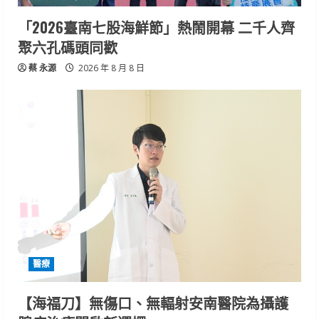
「2026臺南七股海鮮節」熱鬧開幕 二千人齊
聚六孔碼頭同歡
蔡 永源
2026 年 8 月 8 日
醫療
【海福刀】無傷口、無輻射安南醫院為攝護