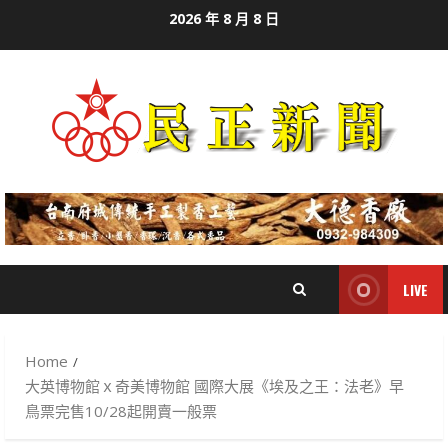
Skip
2026 年 8 月 8 日
to
content
LIVE
Home
大英博物館ｘ奇美博物館 國際大展《埃及之王：法老》早
鳥票完售10/28起開賣一般票