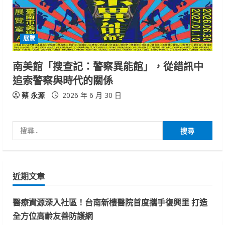
展覽
南美館「搜查記：警察異能館」，從錯訊中
追索警察與時代的關係
蔡 永源
2026 年 6 月 30 日
搜
尋
關
鍵
近期文章
字:
醫療資源深入社區！台南新樓醫院首度攜手復興里 打造
全方位高齡友善防護網