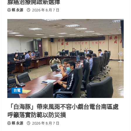
腺癌治療開啟新選擇
蔡 永源
2026 年 8 月 7 日
台電
「白海豚」帶來風雨不容小覷台電台南區處
呼籲落實防範以防災損
蔡 永源
2026 年 8 月 7 日