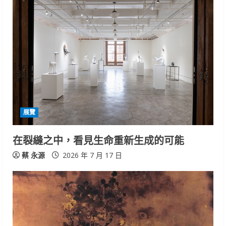
R
e
a
d
i
展覽
n
在裂縫之中，看見生命重新生成的可能
g
蔡 永源
2026 年 7 月 17 日