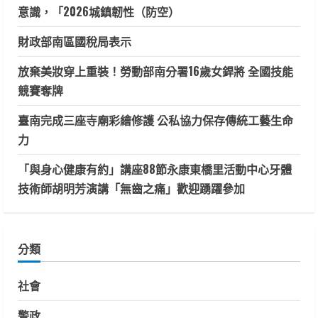
意識，「2026城鎮韌性（防空）
財政部南區國稅局表示
放棄美妝穿上重裝！勞動部南分署16歲女銲將 全國技能
競賽奪牌
臺南完成三座寺廟彩繪修護 公私協力保存傳統工藝生命
力
「與身心健康有約」講座88節永康東橋里活動中心牙體
技術師胡明芳演講「無齒之痛」歡迎踴躍參加
分類
社會
警政