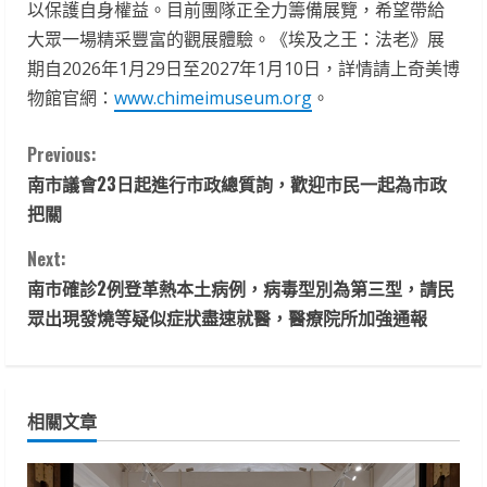
以保護自身權益。目前團隊正全力籌備展覽，希望帶給
大眾一場精采豐富的觀展體驗。《埃及之王：法老》展
期自2026年1月29日至2027年1月10日，詳情請上奇美博
物館官網：
www.chimeimuseum.org
。
C
Previous:
南市議會23日起進行市政總質詢，歡迎市民一起為市政
o
把關
n
Next:
t
南市確診2例登革熱本土病例，病毒型別為第三型，請民
眾出現發燒等疑似症狀盡速就醫，醫療院所加強通報
i
n
相關文章
u
e