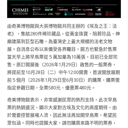
由奇美博物館與大英博物館共同主辦的《埃及之王：法
老》，集結280件稀珍藏品，從黃金珠寶、陪葬珍品、神
廟建築到巨型石雕，為臺灣史上最大規模的法老文物
展。自消息公布以來備受各界矚目，館方也緊急於售票
當天早上將早鳥票從５萬加量為10萬張，目前已全部完
售。原訂開展後（2026年1月29日）啟售的一般票券，
將提前至10月28日（二）中午12:00開賣，首波開放展期
前５個月（2026年1月29日至6月30日）的購票，購票需
指定參觀日期，全票580元、優惠票480元。
奇美博物館表示，非常感謝民眾的熱烈支持，此次早鳥
票的熱銷盛況，顯示大家對古埃及文化的高度期待，由
於需要控管展場人流，因此無法再加開早鳥票，希望民
眾包涵。同時也提醒大家，請勿購買來路不明的票券，