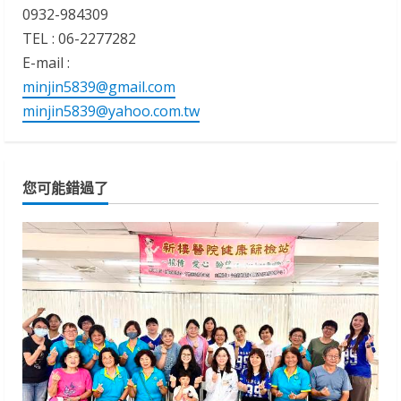
0932-984309
TEL : 06-2277282
E-mail :
minjin5839@gmail.com
minjin5839@yahoo.com.tw
您可能錯過了