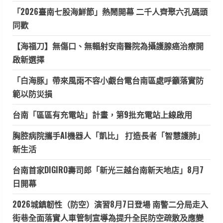
「2026臺南七股海鮮節」熱鬧開幕 二千人齊聚六孔碼頭
同歡
【海福刀】無傷口、無輻射安南醫院為攝護腺癌治療開
啟新選擇
「白海豚」帶來風雨不容小覷台電台南區處呼籲落實防
範以防災損
台南「區區有充電站」計畫，第9批充電站上線啟用
胸腔病院攜手AI機器人「凱比」 打造長者「智慧護肺」
新生活
台南首家DIGIRO壽司郎「新光三越台南新天地店」8月7
日開幕
2026城鎮韌性（防空）演習8月7日登場 南警二分局走入
街巷全面落實人車管制宣導為提升全民防空疏散及應變