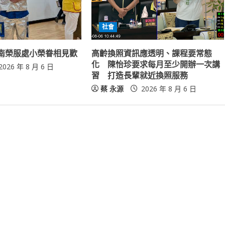
社會
南榮服處小榮眷相見歡
高齡換照資訊應透明、課程要常態
化 陳怡珍要求每月至少開辦一次講
2026 年 8 月 6 日
習 打造長輩就近換照服務
蔡 永源
2026 年 8 月 6 日