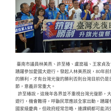
臺南市議員林美燕、許至椿、盧崑福、王家貞及
踴躍參加愛國大遊行。發起人林美燕說，80年
的勝利，才有台灣光復的勝利否則台灣目前仍是
節，意義非常重大。
許至椿說，這幾年各界並不重視台灣光復節，大
遊行，機會難得，呼籲民眾應該全家出動，踴躍
國家級慶典，但政府經常忽略，連課綱都可能消