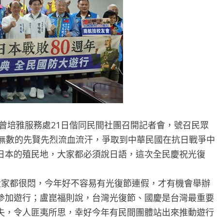
曾培雅服務處21日偕同民間社團召開記者會，號召民眾
前無數的先賢先烈流血流汗，爭取到中華民國在抗日戰爭中
日本的殖民地，大家都必須說日語，這次全民慶祝光復
家都很悶，今年好不容易有光復節連假，才有機會舉辦
參加遊行；盧崑福則說，台灣光復節、國慶是台灣最重要
失，令人匪夷所思，幸好今年有民間團體站出來推動遊行