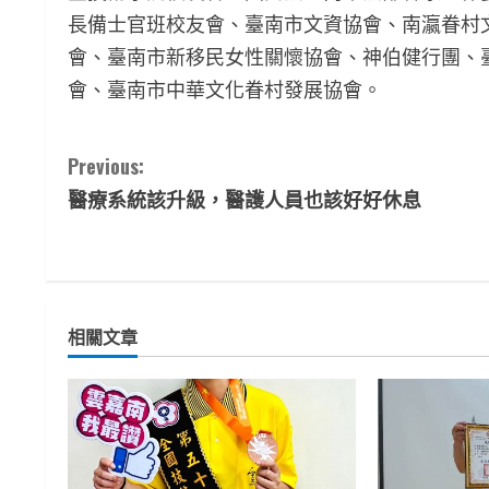
長備士官班校友會、臺南市文資協會、南瀛眷村
會、臺南市新移民女性關懷協會、神伯健行團、
會、臺南市中華文化眷村發展協會。
C
Previous:
醫療系統該升級，醫護人員也該好好休息
o
n
t
相關文章
i
n
u