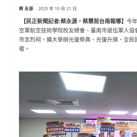
蔡 永源
2025 年 10 月 21 日
【民正新聞記者:蔡永源，蔡慧茹台南報導】
今
空軍航空技術學院校友總會、臺南市退伍軍人協
市忠烈祠，擴大舉辦光復祭典、光復升旗、全民
敬。