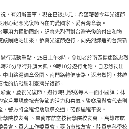
祝，有如辦喜事，現在已很少見，希望藉著今年光復節
要用心紀念光復節內在的愛國家、愛台灣意義。
者要用力揮動國旗，紀念先烈們對台灣光復的付出和犧
應該踴躍站出來，參與光復節遊行，向先烈締造的台灣新
遊行活動重點，25日上午8時，參加者於南區健康路忠烈
時20分舉行升旗大典，9時10分遊行開始，自忠烈祠出
、中山路湯德章公園、南門路轉健康路，返忠烈祠，共繞
喜悅的抗戰勝利臺灣光復節。
彩蛋，慶祝光復節，遊行時則發送每人一面小國旗；林
的家戶展現慶祝光復節的活力和喜氣。警察局與會代表則
全，警方將全程協助疏導交通，確保過程平安。
學院校友會 、臺南市航空技術學院校友會 、高雄市航
委員會、軍人工作委員會、臺南市韓友會、陸軍專科學校