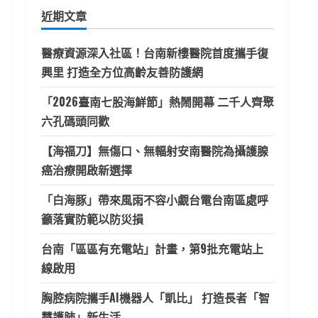
鍵
近期文章
字:
醫療資源深入社區！台南新樓醫院首度攜手復
興里 打造全方位高齡友善防護網
「2026臺南七股海鮮節」熱鬧開幕 二千人齊聚
六孔碼頭同歡
【海福刀】無傷口、無輻射安南醫院為攝護腺
癌治療開啟新選擇
「白海豚」帶來風雨不容小覷台電台南區處呼
籲落實防範以防災損
台南「區區有充電站」計畫，第9批充電站上
線啟用
胸腔病院攜手AI機器人「凱比」 打造長者「智
慧護肺」新生活