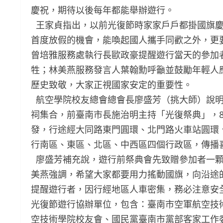
慶祝，期待以後每年都能舉辦遊行。
王家貞指出，以前光復節時家家戶戶都掛國旗慶
首度放假的機會，能喚起國人攜手同歡之外，更
曾培雅服務處執行長歐政豪提醒遊行當天的參加
牲；林美燕服務發言人葉翰勳呼籲並鼓勵年輕人
歷史致敬，大家正視國家安定的重要性。
航空學院校友總會總會長廖盛芳（挑大師）說明
祠集合，前臺南市長施治明主持「光復祭典」，8
發，行途經大同路東門圓環、北門路火車站圓環
行南區、東區、北區、中西區四個行政區，傳播
廖盛芳補充說，遊行前祭典會先致贈參加者一顆
美燕強調，希望大家都要用力搖動國旗，向沿途
提醒遊行者，因行經地區人車密集，務必注意安
光復節遊行協辦單位，包含：臺南市空軍航空技術
空技術學院校友會、國民黨臺南市黨部客家工作