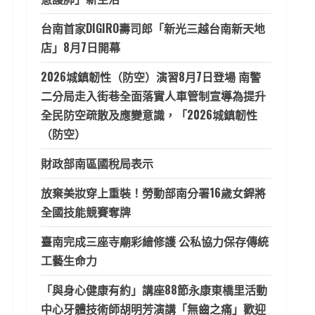
台南首家DIGIRO壽司郎「新光三越台南新天地
店」8月7日開幕
2026城鎮韌性（防空）演習8月7日登場 南警
二分局走入街巷全面落實人車管制宣導為提升
全民防空疏散及應變意識，「2026城鎮韌性
（防空）
財政部南區國稅局表示
放棄美妝穿上重裝！勞動部南分署16歲女銲將
全國技能競賽奪牌
臺南完成三座寺廟彩繪修護 公私協力保存傳統
工藝生命力
「與身心健康有約」講座88節永康東橋里活動
中心牙體技術師胡明芳演講「無齒之痛」歡迎