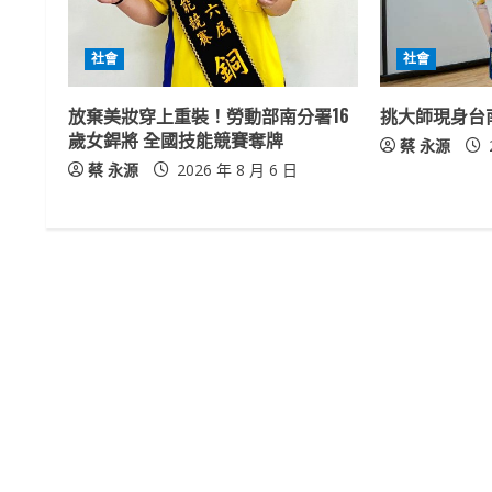
e
R
社會
社會
e
放棄美妝穿上重裝！勞動部南分署16
挑大師現身台
a
歲女銲將 全國技能競賽奪牌
蔡 永源
蔡 永源
2026 年 8 月 6 日
d
i
n
g