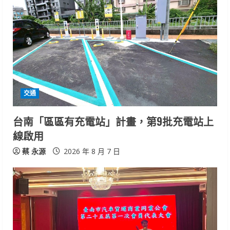
e
R
e
a
d
交通
i
台南「區區有充電站」計畫，第9批充電站上
n
線啟用
g
蔡 永源
2026 年 8 月 7 日