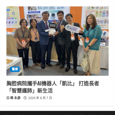
醫療
胸腔病院攜手AI機器人「凱比」 打造長者
「智慧護肺」新生活
蔡 永源
2026 年 8 月 7 日