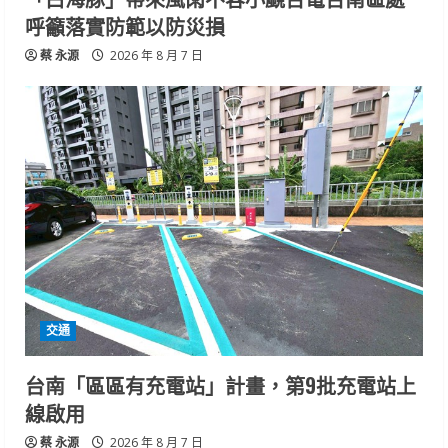
呼籲落實防範以防災損
蔡 永源
2026 年 8 月 7 日
交通
台南「區區有充電站」計畫，第9批充電站上
線啟用
蔡 永源
2026 年 8 月 7 日