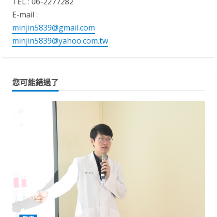
TEL : 06-2277282
E-mail :
minjin5839@gmail.com
minjin5839@yahoo.com.tw
您可能錯過了