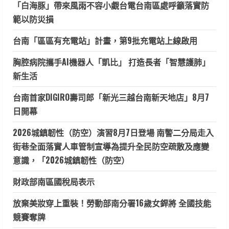
「白海豚」帶來風雨不容小覷台電台南區處呼籲落實防
範以防災損
台南「區區有充電站」計畫，第9批充電站上線啟用
胸腔病院攜手AI機器人「凱比」 打造長者「智慧護肺」
新生活
台南首家DIGIRO壽司郎「新光三越台南新天地店」8月7
日開幕
2026城鎮韌性（防空）演習8月7日登場 南警二分局走入
街巷全面落實人車管制宣導為提升全民防空疏散及應變
意識，「2026城鎮韌性（防空）
財政部南區國稅局表示
放棄美妝穿上重裝！勞動部南分署16歲女銲將 全國技能
競賽奪牌