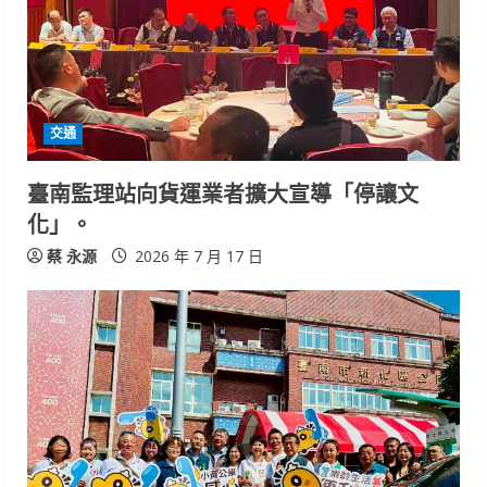
交通
臺南監理站向貨運業者擴大宣導「停讓文
化」。
蔡 永源
2026 年 7 月 17 日