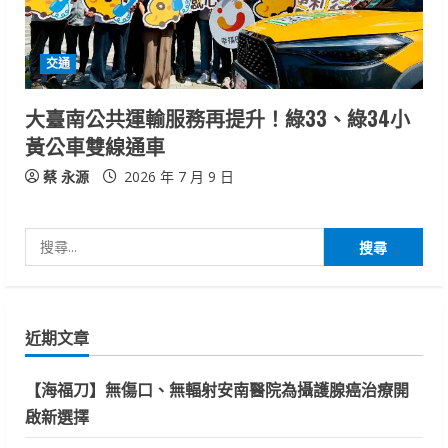
交通
大臺南公共運輸服務再提升！綠33、綠34小
黃公車雙線通車
蔡 永源
2026 年 7 月 9 日
搜
尋
關
鍵
近期文章
字:
【海福刀】無傷口、無輻射安南醫院為攝護腺癌治療開
啟新選擇