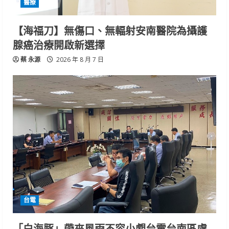
醫療
【海福刀】無傷口、無輻射安南醫院為攝護
腺癌治療開啟新選擇
蔡 永源
2026 年 8 月 7 日
台電
「白海豚」帶來風雨不容小覷台電台南區處