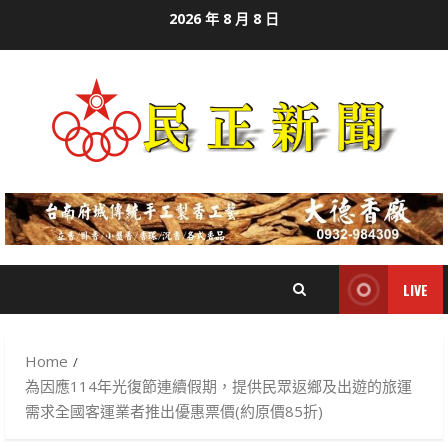
Skip
2026 年 8 月 8 日
to
content
LIVE
Home
為因應114年光復節連續假期，提供民眾返鄉及出遊的旅運
需求全國客運業者推出優惠票價(約原價85折)