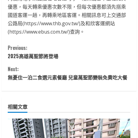
優惠，每天轉乘優惠次數不限，但每次優惠都須先搭乘
國道客運一趟，再轉乘地區客運。相關訊息可上交通部
公路局(https://www.thb.gov.tw/)及和欣客運網站
(https://www.ebus.com.tw/)查詢。
C
Previous:
2025高雄萬聖節將登場
o
Next:
n
無憂住一泊二食選元素餐廳 兒童萬聖節變裝免費吃大餐
t
i
相關文章
n
u