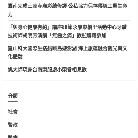
臺南完成三座寺廟彩繪修護 公私協力保存傳統工藝生命
力
「與身心健康有約」講座88節永康東橋里活動中心牙體
技術師胡明芳演講「無齒之痛」歡迎踴躍參加
崑山科大國際生搭船跳島遊澎湖 海上旅運融合觀光與文
化體驗
挑大師現身台南榮服處小榮眷相見歡
分類
社會
警政
醫療