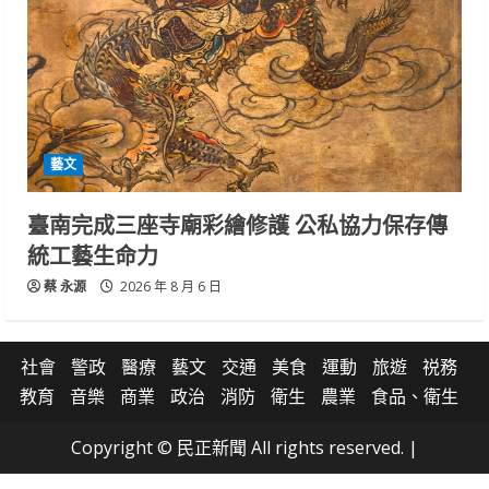
藝文
臺南完成三座寺廟彩繪修護 公私協力保存傳
統工藝生命力
蔡 永源
2026 年 8 月 6 日
社會
警政
醫療
藝文
交通
美食
運動
旅遊
祱務
教育
音樂
商業
政治
消防
衛生
農業
食品、衛生
Copyright © 民正新聞 All rights reserved.
|