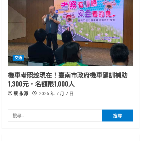
交通
機車考照趁現在！臺南市政府機車駕訓補助
1,300元，名額限1,000人
蔡 永源
2026 年 7 月 7 日
搜
尋
關
鍵