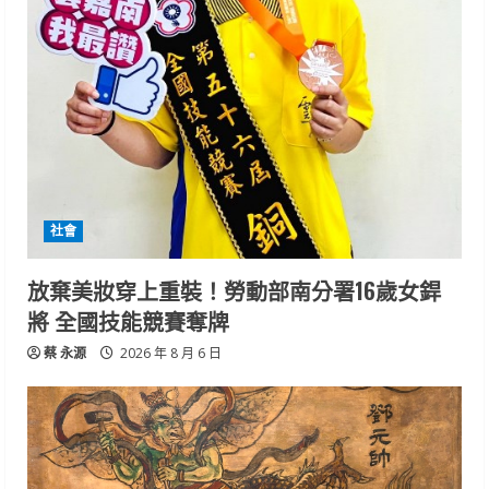
社會
放棄美妝穿上重裝！勞動部南分署16歲女銲
將 全國技能競賽奪牌
蔡 永源
2026 年 8 月 6 日