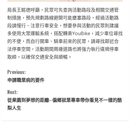
局長王銘德呼籲，民眾可先查詢活動路段及相關交通管
制措施，預先規劃路線避開可能壅塞路段，經過活動路
段請慢行、注意行車安全，想要參與活動的民眾則建議
多使用大眾運輸系統，搭配轉乘YouBike，減少車位尋找
的不便，而自行開車、騎車前來的民眾，請尋找鄰近合
法停車空間，活動期間周邊道路也將強力執行違規停車
取締，以確保交通安全與順暢。
C
Previous:
申請職業病的要件
o
Next:
n
從果園到夢想的距離─偏鄉就業專車帶你看見不一樣的酪
t
梨人生
i