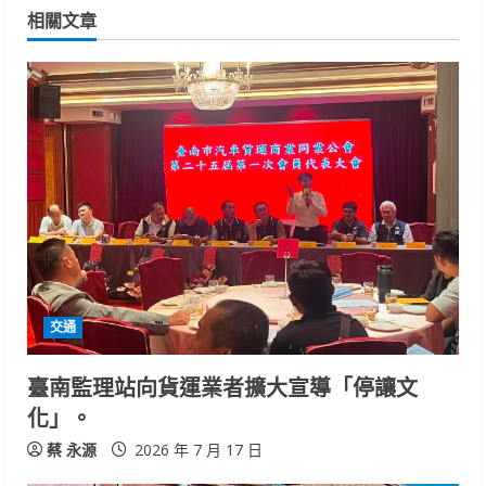
n
相關文章
u
e
R
e
a
d
i
交通
n
臺南監理站向貨運業者擴大宣導「停讓文
化」。
g
蔡 永源
2026 年 7 月 17 日