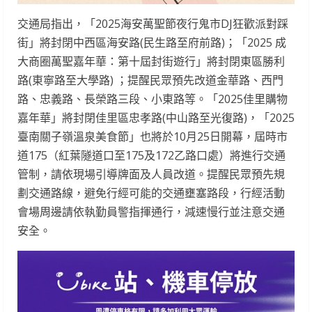
交通局指出，「2025海安萬聖節夜行鬼市DJ狂歡派對踩
街」將封閉中西區海安路(民生路至府前路)；「2025 成
大商圈萬聖嘉年華：第十屆封街遊行」將封閉東區勝利
路(東寧路至大學路) ；提醒民眾預先改道金華路、西門
路、忠義路、長榮路三段、小東路等。「2025佳里購物
嘉年華」將封閉佳里區忠孝路(中山路至光復路)，「2025
臺南關子嶺溫泉美食節」也將於10月25日開幕，屆時市
道175（紅葉隧道口至175及172乙路口處）將進行交通
管制，請依現場引導牌面及人員改道。提醒民眾預先規
劃交通路線，避免行經可能的交通壅塞路段，行經活動
會場周邊請依執勤員警指揮通行，減速慢行並注意交通
安全。