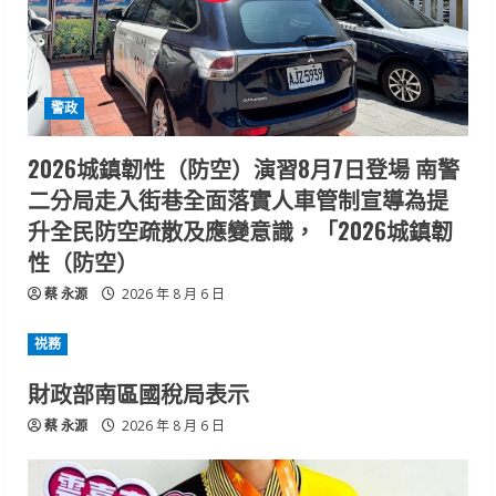
警政
2026城鎮韌性（防空）演習8月7日登場 南警
二分局走入街巷全面落實人車管制宣導為提
升全民防空疏散及應變意識，「2026城鎮韌
性（防空）
蔡 永源
2026 年 8 月 6 日
祱務
財政部南區國稅局表示
蔡 永源
2026 年 8 月 6 日