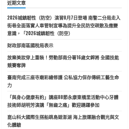
近期文章
字:
2026城鎮韌性（防空）演習8月7日登場 南警二分局走入
街巷全面落實人車管制宣導為提升全民防空疏散及應變
意識，「2026城鎮韌性（防空）
財政部南區國稅局表示
放棄美妝穿上重裝！勞動部南分署16歲女銲將 全國技能
競賽奪牌
臺南完成三座寺廟彩繪修護 公私協力保存傳統工藝生命
力
「與身心健康有約」講座88節永康東橋里活動中心牙體
技術師胡明芳演講「無齒之痛」歡迎踴躍參加
崑山科大國際生搭船跳島遊澎湖 海上旅運融合觀光與文
化體驗