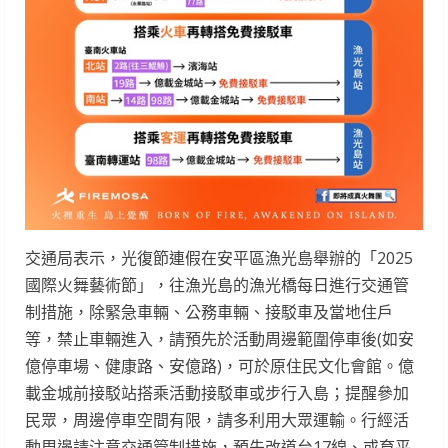
交通局表示，光復節連假在安平區漁光島舉辦的「2025
國際火舞藝術節」，往漁光島的漁光橋每日進行交通管
制措施，除緊急車輛、公務車輛、接駁車及當地住戶
等，禁止車輛進入，請預先於活動周邊範圍停車後(如安
億停車場、健康路、安億路)，可於原住民文化會館。億
載金城前接駁站搭乘活動接駁車或步行入島；提醒參加
民眾，周邊停車空間有限，請多利用大眾運輸。行經活
動周邊請注意交通管制措施，預先改道台17線、或育平