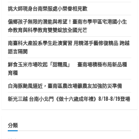
挑大師現身台南榮服處小榮眷相見歡
偏鄉孩子無限的潛能與希望！臺南市學甲區宅港國小生
命教育與科學教育雙雙綻放全國光芒
南臺科大產設系學生赴澳實習 用精湛手藝修復精品 跨越
語言隔閡
鮮食玉米市場吹起「甜糯風」 臺南場積極布局新品種
育種
白海豚颱風逼近，臺南區農改場籲農友加強防災準備
新光三越 台南小北門《做十六歲成年禮》8/18-8/19登場
分類