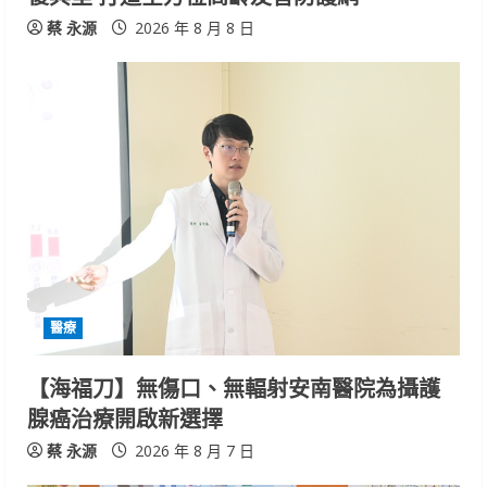
蔡 永源
2026 年 8 月 8 日
醫療
【海福刀】無傷口、無輻射安南醫院為攝護
腺癌治療開啟新選擇
蔡 永源
2026 年 8 月 7 日