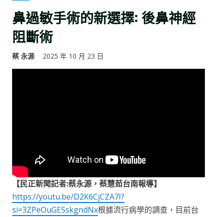
鼻過敏手術的新選擇: 後鼻神經
阻斷術
蔡 永源
2025 年 10 月 23 日
【民正新聞記者:蔡永源，蔡慧茹台南報導】
https://youtu.be/D2K6CjCZA7I?
si=3ZPeOuGESskgndNx
根據流行病學的調查，目前台