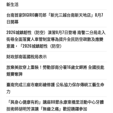
新生活
台南首家DIGIRO壽司郎「新光三越台南新天地店」8月7
日開幕
2026城鎮韌性（防空）演習8月7日登場 南警二分局走入
街巷全面落實人車管制宣導為提升全民防空疏散及應變
意識，「2026城鎮韌性（防空）
財政部南區國稅局表示
放棄美妝穿上重裝！勞動部南分署16歲女銲將 全國技能
競賽奪牌
臺南完成三座寺廟彩繪修護 公私協力保存傳統工藝生命
力
「與身心健康有約」講座88節永康東橋里活動中心牙體
技術師胡明芳演講「無齒之痛」歡迎踴躍參加