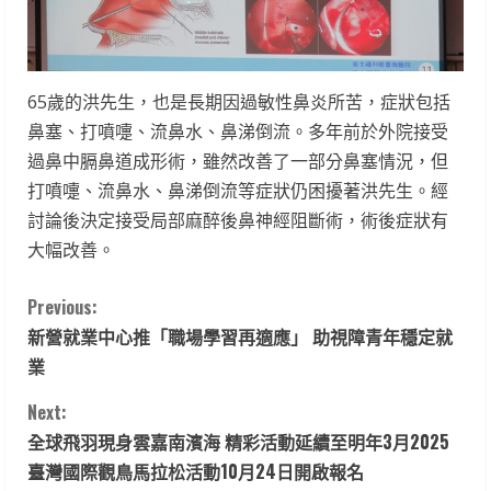
65歲的洪先生，也是長期因過敏性鼻炎所苦，症狀包括
鼻塞、打噴嚏、流鼻水、鼻涕倒流。多年前於外院接受
過鼻中膈鼻道成形術，雖然改善了一部分鼻塞情況，但
打噴嚏、流鼻水、鼻涕倒流等症狀仍困擾著洪先生。經
討論後決定接受局部麻醉後鼻神經阻斷術，術後症狀有
大幅改善。
C
Previous:
新營就業中心推「職場學習再適應」 助視障青年穩定就
o
業
n
Next:
t
全球飛羽現身雲嘉南濱海 精彩活動延續至明年3月2025
臺灣國際觀鳥馬拉松活動10月24日開啟報名