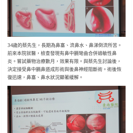
34歲的蔡先生，長期為鼻塞、流鼻水、鼻涕倒流所苦。
前來本院就醫，檢查發現有鼻中膈彎曲合併過敏性鼻
炎。嘗試藥物治療數月，效果有限。與蔡先生討論後，
決定接受鼻中膈鼻道成形術與後鼻神經阻斷術。術後恢
復迅速，鼻塞、鼻水狀況顯著緩解。