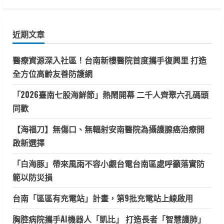
關
鍵
近期文章
字:
醫療資源深入社區！台南新樓醫院首度攜手復興里 打造
全方位高齡友善防護網
「2026臺南七股海鮮節」熱鬧開幕 二千人齊聚六孔碼頭
同歡
【海福刀】無傷口、無輻射安南醫院為攝護腺癌治療開
啟新選擇
「白海豚」帶來風雨不容小覷台電台南區處呼籲落實防
範以防災損
台南「區區有充電站」計畫，第9批充電站上線啟用
胸腔病院攜手AI機器人「凱比」 打造長者「智慧護肺」