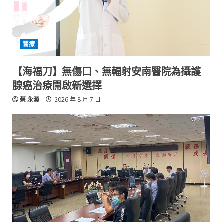
醫療
【海福刀】無傷口、無輻射安南醫院為攝護
腺癌治療開啟新選擇
蔡 永源
2026 年 8 月 7 日