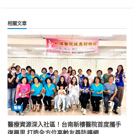
i
n
相關文章
u
e
R
e
a
d
i
醫療
n
醫療資源深入社區！台南新樓醫院首度攜手
g
復興里 打造全方位高齡友善防護網