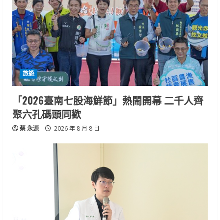
旅遊
「2026臺南七股海鮮節」熱鬧開幕 二千人齊
聚六孔碼頭同歡
蔡 永源
2026 年 8 月 8 日