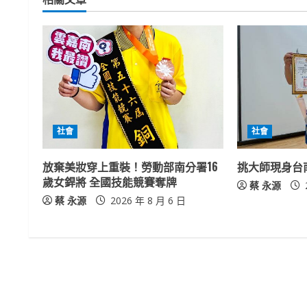
i
n
u
e
R
社會
社會
e
放棄美妝穿上重裝！勞動部南分署16
挑大師現身台
a
歲女銲將 全國技能競賽奪牌
蔡 永源
蔡 永源
2026 年 8 月 6 日
d
i
n
g