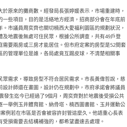
大於原來的攤商數。經發局長張婷媛表示，市場重建時，
的一些項目，目的是活絡地方經濟，招商部分會在年底前
年。市議員周奕齊也關切楠西大愛福利園區的規劃狀況，
體及地震後無處可住民眾，根據公所調查，共有49戶登
庭需要兩房或三房才能居住。但市府定案的房型是52間套
區的管理單位是誰，各局處竟互踢皮球，不清楚相關事
民眾需求，導致房型不符合居民需求。市長黃偉哲說，慈
前設計師還在畫圖，設計仍在規劃中，市府承諾會將議員
地震發生迄今已經過了9個月，周奕齊對於地震後受損公共
逐一舉例玉井體育館、納骨塔、楠西圖書館、玉井運動公
個案例若在市區是否會被容許封管這麼久。他語重心長表
有受損需要去結構補強的，都希望盡速去處理。