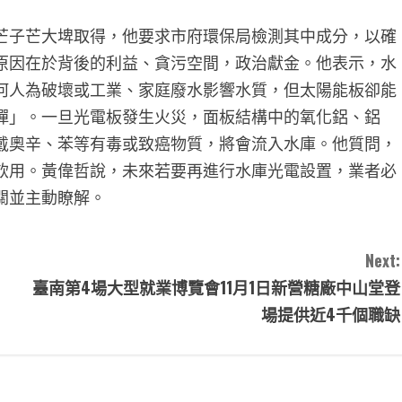
芒子芒大埤取得，他要求市府環保局檢測其中成分，以確
原因在於背後的利益、貪污空間，政治獻金。他表示，水
何人為破壞或工業、家庭廢水影響水質，但太陽能板卻能
彈」。一旦光電板發生火災，面板結構中的氧化鋁、鋁
戴奧辛、苯等有毒或致癌物質，將會流入水庫。他質問，
飲用。黃偉哲說，未來若要再進行水庫光電設置，業者必
關並主動瞭解。
Next:
臺南第4場大型就業博覽會11月1日新營糖廠中山堂登
場提供近4千個職缺