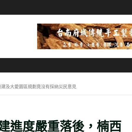
重建及大愛園區規劃竟沒有採納災民意見
建進度嚴重落後，楠西