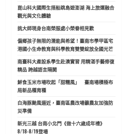
崑山科大國際生搭船跳島遊澎湖 海上旅運融合
觀光與文化體驗
挑大師現身台南榮服處小榮眷相見歡
偏鄉孩子無限的潛能與希望！臺南市學甲區宅
港國小生命教育與科學教育雙雙綻放全國光芒
南臺科大產設系學生赴澳實習 用精湛手藝修復
精品 跨越語言隔閡
鮮食玉米市場吹起「甜糯風」 臺南場積極布
局新品種育種
白海豚颱風逼近，臺南區農改場籲農友加強防
災準備
新光三越 台南小北門《做十六歲成年禮》
8/18-8/19登場