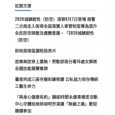
鍵
近期文章
字:
2026城鎮韌性（防空）演習8月7日登場 南警
二分局走入街巷全面落實人車管制宣導為提升
全民防空疏散及應變意識，「2026城鎮韌性
（防空）
財政部南區國稅局表示
放棄美妝穿上重裝！勞動部南分署16歲女銲將
全國技能競賽奪牌
臺南完成三座寺廟彩繪修護 公私協力保存傳統
工藝生命力
「與身心健康有約」講座88節永康東橋里活動
中心牙體技術師胡明芳演講「無齒之痛」歡迎
踴躍參加