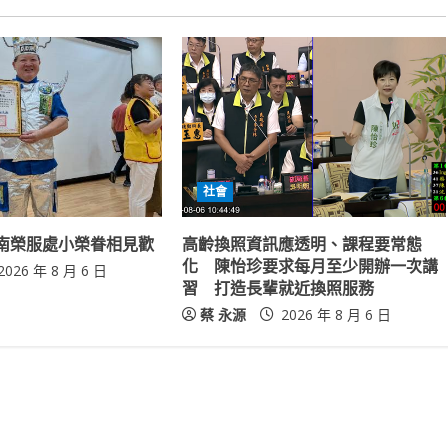
社會
南榮服處小榮眷相見歡
高齡換照資訊應透明、課程要常態
化 陳怡珍要求每月至少開辦一次講
2026 年 8 月 6 日
習 打造長輩就近換照服務
蔡 永源
2026 年 8 月 6 日