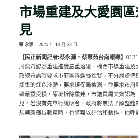
市場重建及大愛園區
見
蔡 永源
2025 年 10 月 28 日
【民正新聞記者:蔡永源，蔡慧茹台南報導】
01
周奕齊認為重建進度嚴重落後，楠西市場重建及
政總質詢時要求市府團隊螺絲拴緊，不分局處儘
採集的紅色液體，要求環保局檢測，並要求市府嚴
致嚴重受損，原址拆除重建，市議員周奕齊認為
見。若沒有先舉行說明會，政府將無法了解整體
規劃新攤位數量時，也將難以評估和動作，他呼