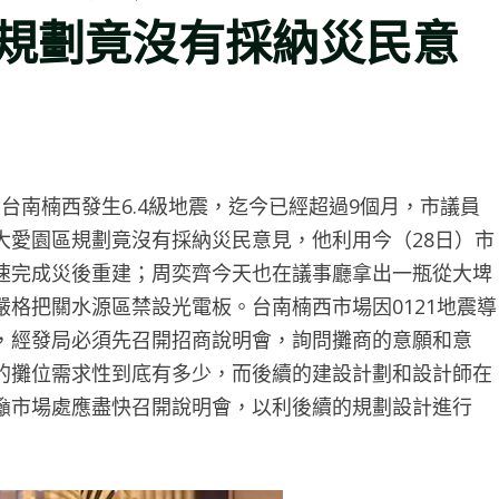
規劃竟沒有採納災民意
21台南楠西發生6.4級地震，迄今已經超過9個月，市議員
大愛園區規劃竟沒有採納災民意見，他利用今（28日）市
速完成災後重建；周奕齊今天也在議事廳拿出一瓶從大埤
格把關水源區禁設光電板。台南楠西市場因0121地震導
，經發局必須先召開招商說明會，詢問攤商的意願和意
的攤位需求性到底有多少，而後續的建設計劃和設計師在
籲市場處應盡快召開說明會，以利後續的規劃設計進行