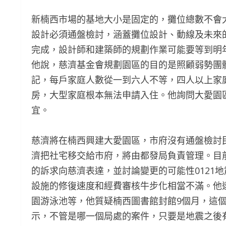
新楠西市場的基地大小是固定的，攤位總數不會
設計必須通盤檢討，涵蓋攤位設計、動線及未來
完成，設計師和建築師的規劃作業可能要等到明
他說，慈濟基金會規劃園區的目的是照顧弱勢團
記，每戶家庭人數從一到六人不等，四人以上家
房，大型家庭根本無法申請入住。他詢問大愛園
宜。
慈濟將在楠西興建大愛園區，市府沒有通盤檢討
濟把社宅移交給市府，將由都發局負責管理。目
的訴求向慈濟表達，並討論變更的可能性0121
設施的修復速度和經費審核牛步化相當不滿。他
園游泳池等，他質疑楠西圖書館封館9個月，這
示，不管是哪一個局處的案件，只要是地震之後