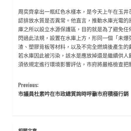
周奕齊拿出一瓶紅色水樣本，是今天上午在玉井
認排放水質是否異常。他直言，推動水庫光電的
庫之所以設立水源保護區，目的就是為了避免任
閃過此法規，設置在水庫上方，形同一個「未爆
渣、塑膠背板等材料，以及不完全燃燒後產生的
若水庫因此被污染，該水是應放掉還是繼續供人
須依規定進行環境影響評估，市府將嚴格檢查把
C
Previous:
市議員杜素吟在市政總質詢時呼籲市府積極行銷
o
n
t
相關文章