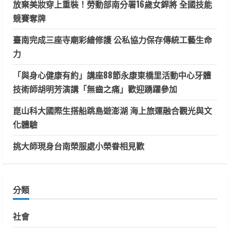
放棄美妝穿上重裝！勞動部南分署16歲女銲將 全國技能
競賽奪牌
臺南完成三座寺廟彩繪修護 公私協力保存傳統工藝生命
力
「與身心健康有約」講座88節永康東橋里活動中心牙體
技術師胡明芳演講「無齒之痛」歡迎踴躍參加
崑山科大國際生搭船跳島遊澎湖 海上旅運融合觀光與文
化體驗
挑大師現身台南榮服處小榮眷相見歡
分類
社會