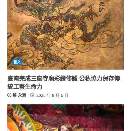
e
R
e
a
d
i
藝文
n
臺南完成三座寺廟彩繪修護 公私協力保存傳
統工藝生命力
g
蔡 永源
2026 年 8 月 6 日