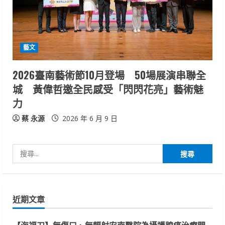
藝文
2026臺南藝術節10月登場 50場展演串聯全
城 黃偉哲邀全民感受「閃閃花亮」藝術魅
力
蔡 永源
2026 年 6 月 9 日
搜
尋
關
鍵
近期文章
字:
【海福刀】無傷口、無輻射安南醫院為攝護腺癌治療開