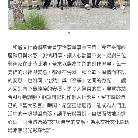
?
和通文化藝術基金會李怡寧董事長表示：今年臺灣經
歷颱風與水患，災情頻傳，讓人心動盪不安。感謝三位
藝術家在此時此地，帶來以貓為主角的創作聯展。每一
隻貓的眼神與姿態，都像在傳遞一種柔軟、深情而不語
的安慰，也如同『怡然』與『寧靜』之間的微光——讓
人回到內心最純粹的安穩。更令人驚喜的是，展覽亦結
合AI互動體驗，觀眾可以創作個人化影片，留下屬於自
己的『皆大歡喜』瞬間。希望這場展覽，能成為人們生
活中的一處靜謐角落，讓平安與喜悅，自然而然地流進
心田，同時透過藝“文”與佛學的交融，為水交社文化園區
增添無限光彩輝“煌”。