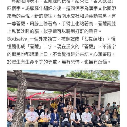
蔣勳老師表示：金剛經的祝福，結束在「皆大歡喜」
四個字。鳩摩羅什翻譯之後，這四個字為漢字文化圈帶
來新的喜悅，新的嚮往。台南水交社和通蔣勳書房，有
一尊菩薩，肩膀上停著鳥，手臂上也站著鳥。菩薩兩膝
上臥著沈睡的貓，似乎還可以聽到打鼾的聲音。
Botisatva ,一個外來語言，被翻譯成「菩提薩埵」，慢
慢簡化成「菩薩」二字。現在漢文的「菩薩」，不識字
的鄉民也都琅琅上口，不會覺得是外來語。心無罣礙，
於眾生有生命平等的尊重，無有恐怖，也無有煩惱。