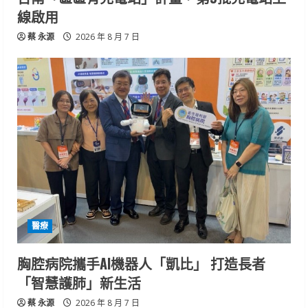
線啟用
蔡 永源
2026 年 8 月 7 日
醫療
胸腔病院攜手AI機器人「凱比」 打造長者
「智慧護肺」新生活
蔡 永源
2026 年 8 月 7 日