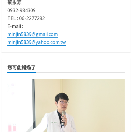
蔡永源
0932-984309
TEL : 06-2277282
E-mail :
minjin5839@gmail.com
minjin5839@yahoo.com.tw
您可能錯過了