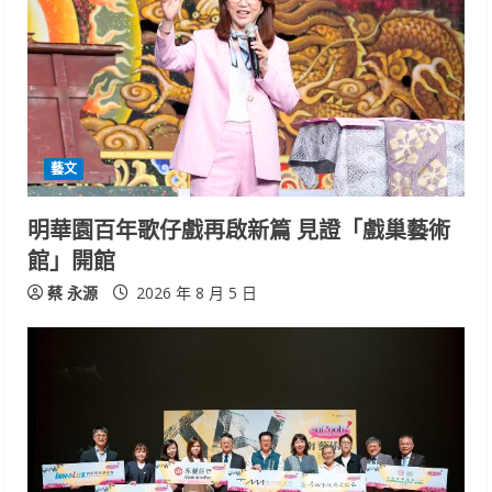
藝文
明華園百年歌仔戲再啟新篇 見證「戲巢藝術
館」開館
蔡 永源
2026 年 8 月 5 日