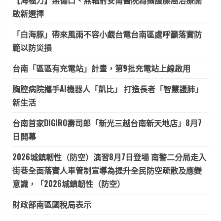
啟新選擇
「白海豚」帶來風雨不容小覷台電台南區處呼籲落實防
範以防災損
台南「區區有充電站」計畫，第9批充電站上線啟用
胸腔病院攜手AI機器人「凱比」 打造長者「智慧護肺」
新生活
台南首家DIGIRO壽司郎「新光三越台南新天地店」8月7
日開幕
2026城鎮韌性（防空）演習8月7日登場 南警二分局走入
街巷全面落實人車管制宣導為提升全民防空疏散及應變
意識，「2026城鎮韌性（防空）
財政部南區國稅局表示