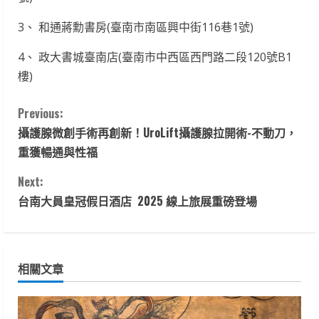
3、 和通蔣勳書房(臺南市南區興中街116巷1號)
4、 政大書城臺南店(臺南市中西區西門路二段120號B1
樓)
C
Previous:
攝護腺微創手術再創新！UroLift攝護腺拉開術-不動刀，
o
重獲暢通與性福
n
Next:
t
台南大員皇冠假日酒店 2025 線上旅展重磅登場
i
n
相關文章
u