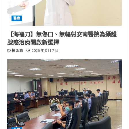
醫療
【海福刀】無傷口、無輻射安南醫院為攝護
腺癌治療開啟新選擇
蔡 永源
2026 年 8 月 7 日