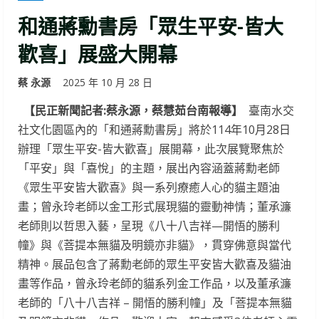
和通蔣勳書房「眾生平安-皆大
歡喜」展盛大開幕
蔡 永源
2025 年 10 月 28 日
【民正新聞記者:蔡永源，蔡慧茹台南報導】
臺南水交
社文化園區內的「和通蔣勳書房」將於114年10月28日
辦理「眾生平安-皆大歡喜」展開幕，此次展覽聚焦於
「平安」與「喜悅」的主題，展出內容涵蓋蔣勳老師
《眾生平安皆大歡喜》與一系列療癒人心的貓主題油
畫；曾永玲老師以金工形式展現貓的靈動神情；董承濂
老師則以哲思入藝，呈現《八十八吉祥—開悟的勝利
幢》與《菩提本無貓及明鏡亦非貓》，貫穿佛意與當代
精神。展品包含了蔣勳老師的眾生平安皆大歡喜及貓油
畫等作品，曾永玲老師的貓系列金工作品，以及董承濂
老師的「八十八吉祥 – 開悟的勝利幢」及「菩提本無貓