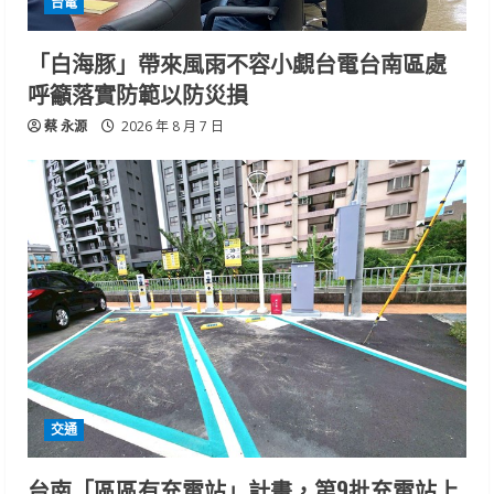
台電
「白海豚」帶來風雨不容小覷台電台南區處
呼籲落實防範以防災損
蔡 永源
2026 年 8 月 7 日
交通
台南「區區有充電站」計畫，第9批充電站上