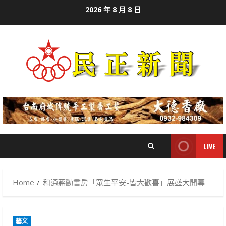
Skip
2026 年 8 月 8 日
to
content
LIVE
Home
和通蔣勳書房「眾生平安-皆大歡喜」展盛大開幕
藝文