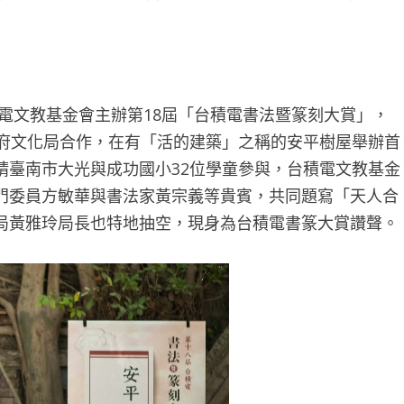
電文教基金會主辦第18屆「台積電書法暨篆刻大賞」，
政府文化局合作，在有「活的建築」之稱的安平樹屋舉辦首
請臺南市大光與成功國小32位學童參與，台積電文教基金
門委員方敏華與書法家黃宗義等貴賓，共同題寫「天人合
局黃雅玲局長也特地抽空，現身為台積電書篆大賞讚聲。