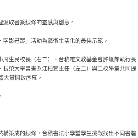
裡汲取書篆線條的靈感與創意。
屋．字影尋蹤」活動為藝術生活化的最佳示範。
國小周生民校長（右二）、台積電文教基金會許峻郎執行長
、長榮大學書畫系江柏萱主任（左二）與二校學童共同提
篆大賞開啟序幕。
。
自然構築成的線條，台積書法小學堂學生挑戰找出不同書體