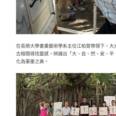
在長榮大學書畫藝術學系主任江柏萱帶領下，大
古榕間尋找靈感，辨識出「大、自、然、安、平
化為筆墨之美。