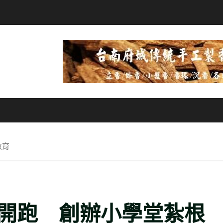
教育
開跑 創辦小學堂紮根