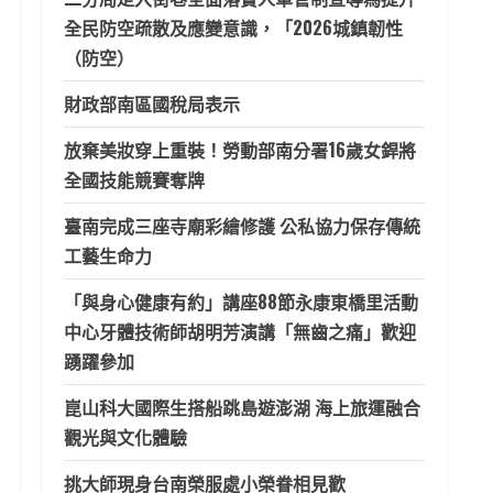
全民防空疏散及應變意識，「2026城鎮韌性
（防空）
財政部南區國稅局表示
放棄美妝穿上重裝！勞動部南分署16歲女銲將
全國技能競賽奪牌
臺南完成三座寺廟彩繪修護 公私協力保存傳統
工藝生命力
「與身心健康有約」講座88節永康東橋里活動
中心牙體技術師胡明芳演講「無齒之痛」歡迎
踴躍參加
崑山科大國際生搭船跳島遊澎湖 海上旅運融合
觀光與文化體驗
挑大師現身台南榮服處小榮眷相見歡