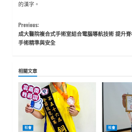
的漢字。
C
Previous:
成大醫院複合式手術室結合電腦導航技術 提升脊
o
手術精準與安全
n
t
相關文章
i
n
u
e
R
社會
社會