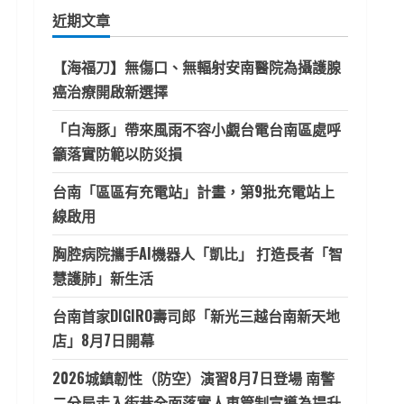
鍵
近期文章
字:
【海福刀】無傷口、無輻射安南醫院為攝護腺
癌治療開啟新選擇
「白海豚」帶來風雨不容小覷台電台南區處呼
籲落實防範以防災損
台南「區區有充電站」計畫，第9批充電站上
線啟用
胸腔病院攜手AI機器人「凱比」 打造長者「智
慧護肺」新生活
台南首家DIGIRO壽司郎「新光三越台南新天地
店」8月7日開幕
2026城鎮韌性（防空）演習8月7日登場 南警
二分局走入街巷全面落實人車管制宣導為提升