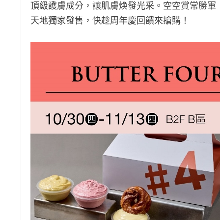
頂級護膚成分，讓肌膚焕發光采。空空賞常勝軍
天地獨家發售，快趁周年慶回饋來搶購！