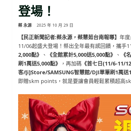
登場！
蔡 永源
2025 年 10 月 29 日
【民正新聞記者:蔡永源，蔡慧茹台南報導】
年度
11/06起盛大登場！祭出全年最有感回饋，攜手
2,000點》
、
《全館累計5,000送5,000點》
、
《名
刷1萬送5,000點》
，再加碼
《首七日(11/6-11/
客/[i]Store/SAMSUNG智慧館/DJI單筆刷1萬送1
即贈skm points，就是要讓會員輕鬆累積超高sk