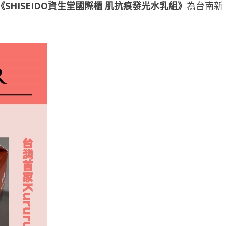
《
SHISEIDO
資生堂國際櫃
肌抗痕發光水乳組
》
為台南新