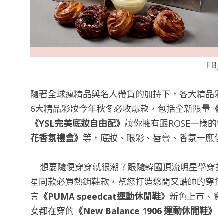
F
隨著全球瘋精品與名人帶貨的加持下，各大精品
6大精品彩妝今年秋冬必收爆款，包括全新限量
《
YSL
完美底妝自由配》
讓你擁有跟ROSE一樣
花香氛禮盒》
等，底妝、眼彩、唇膏、香氛一應
想要隨便穿穿就很潮？跟隨韓國頂流明星學穿搭
星同款必買熱銷鞋款，幫您打造悠閒又酷帥的穿搭關鍵
言
《
PUMA speedcat
運動休閒鞋
》
新色上市、
女都在穿的
《
New Balance 1906
運動休閒鞋
》