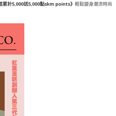
館累計
5,000
送
5,000
點
skm points
》
輕鬆變身潮流時尚