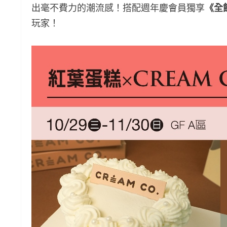
出毫不費力的潮流感！搭配週年慶會員獨享
《
全
玩家！