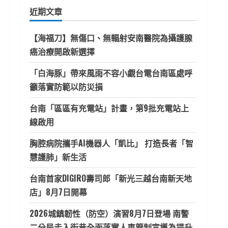
鍵
近期文章
字:
【海福刀】無傷口、無輻射安南醫院為攝護腺
癌治療開啟新選擇
「白海豚」帶來風雨不容小覷台電台南區處呼
籲落實防範以防災損
台南「區區有充電站」計畫，第9批充電站上
線啟用
胸腔病院攜手AI機器人「凱比」 打造長者「智
慧護肺」新生活
台南首家DIGIRO壽司郎「新光三越台南新天地
店」8月7日開幕
2026城鎮韌性（防空）演習8月7日登場 南警
二分局走入街巷全面落實人車管制宣導為提升