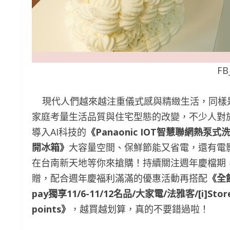
F
現代人們越來越注重儀式感與精緻生活，同樣
家庭考量生活品質與住宅型態的改變，不少人對
導入AI科技的
《
Panaonic IOT
智慧聯網熱泵式
開冰箱》
大容量空間、保鮮節能又省電，還有電
在台南新天地等你來搶購！持續關注週年慶檔期
贈，配合週年慶福利滿滿的優惠活動再搭配
《全
pay
獨享
11/6-11/12
名品
/
大家電
/
法雅客
/[i]St
points
》
，越買越划算，真的不要錯過啦！