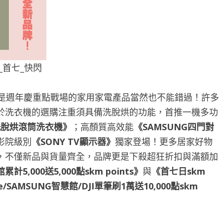
B_首七_快閃
是週年慶重點戰場的家用家電產品當然也不能錯過！許多
於洗衣機的選購注重須具備洗脫烘的功能，首推一機多功
洗脫烘滾筒洗衣機》
；高顏質高效能
《
SAMSUNG
四門對
影院級別
《
SONY TV
顯示器》
獨家登場！更多居家好物
，不僅新品與貨量齊全，品牌更是下殺超狂折扣與滿額加
館累計
5,000
送
5,000
點
skm points
》
與
《首七日
skm
ore/SAMSUNG
智慧館
/DJI
單筆刷
1
萬送
10,000
點
skm