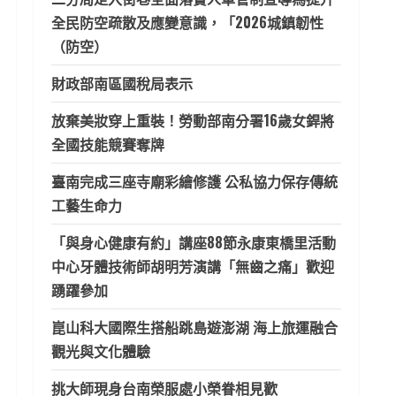
全民防空疏散及應變意識，「2026城鎮韌性
（防空）
財政部南區國稅局表示
放棄美妝穿上重裝！勞動部南分署16歲女銲將
全國技能競賽奪牌
臺南完成三座寺廟彩繪修護 公私協力保存傳統
工藝生命力
「與身心健康有約」講座88節永康東橋里活動
中心牙體技術師胡明芳演講「無齒之痛」歡迎
踴躍參加
崑山科大國際生搭船跳島遊澎湖 海上旅運融合
觀光與文化體驗
挑大師現身台南榮服處小榮眷相見歡