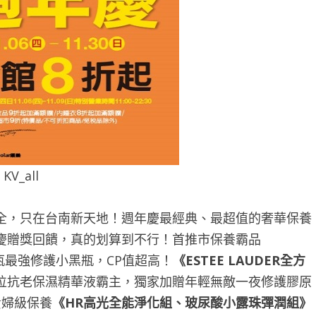
KV_all
全，只在台南新天地！週年慶最經典、最超值的奢華保養
慶贈獎回饋，真的划算到不行！首推市保養霸品
瓶最強修護小黑瓶，CP值超高！
《
ESTEE LAUDER
全方
位抗老保濕精華液霸主，獨家加贈年輕無敵一夜修護膠原
貴婦級保養
《
HR
高光全能淨化組、玻尿酸小露珠彈潤組
》