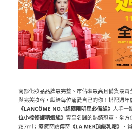
南部化妝品品牌最完整、市佔率最高且備貨最齊
與完美妝容，獻給每位寵愛自己的你！搭配週年
《
LANCÔME NO.1
超極限明星必備組
》
人手一
位小棕修護精選組
》
實至名歸的熱銷冠軍、全方
霜7ml；療癒奇蹟傳奇
《
LA MER
頂級乳霜
》
、