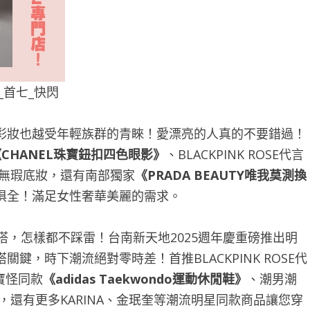
B_首七_快閃
彩妝也越受年輕族群的青睞！愛漂亮的人真的不要錯過！
《
CHANEL
珠寶鈕扣四色眼影》
、BLACKPINK ROSE代言
的無瑕底妝，還有南部獨家
《
PRADA BEAUTY
唯我莫測換
俱全！滿足女性奢華美麗的需求。
，怎樣都不踩雷！台南新天地2025週年慶重磅推出明
，時下潮流絕對零時差！首推BLACKPINK ROSE代
寶怪同款
《
adidas Taekwondo
運動休閒鞋
》
、潮男潮
，還有更多KARINA、金珉奎等潮流明星同款商品讓您穿