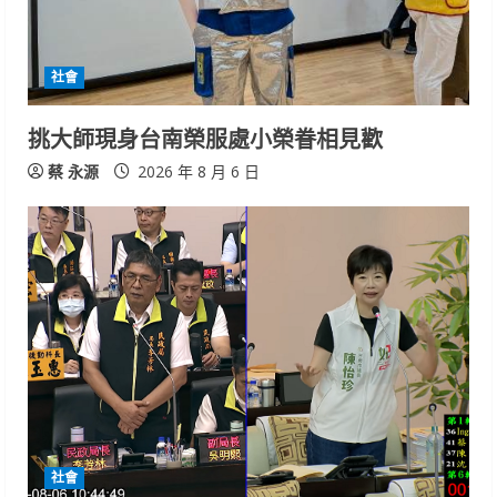
社會
挑大師現身台南榮服處小榮眷相見歡
蔡 永源
2026 年 8 月 6 日
社會