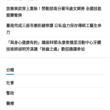
放棄美妝穿上重裝！勞動部南分署16歲女銲將 全國技能
競賽奪牌
臺南完成三座寺廟彩繪修護 公私協力保存傳統工藝生命
力
「與身心健康有約」講座88節永康東橋里活動中心牙體
技術師胡明芳演講「無齒之痛」歡迎踴躍參加
分類
社會
警政
醫療