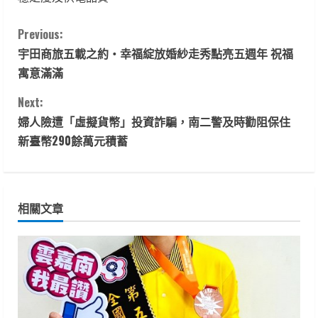
C
Previous:
宇田商旅五載之約・幸福綻放婚紗走秀點亮五週年 祝福
o
寓意滿滿
n
Next:
t
婦人險遭「虛擬貨幣」投資詐騙，南二警及時勸阻保住
新臺幣290餘萬元積蓄
i
n
相關文章
u
e
R
e