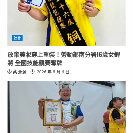
a
d
i
社會
n
放棄美妝穿上重裝！勞動部南分署16歲女銲
g
將 全國技能競賽奪牌
蔡 永源
2026 年 8 月 6 日