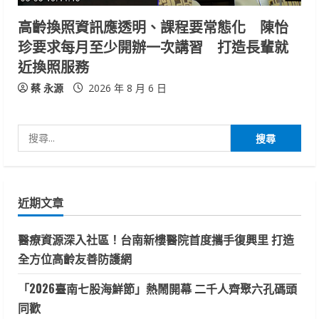
高齡換照資訊應透明、課程要常態化 陳怡
珍要求每月至少開辦一次講習 打造長輩就
近換照服務
蔡 永源
2026 年 8 月 6 日
搜
尋
關
鍵
近期文章
字:
醫療資源深入社區！台南新樓醫院首度攜手復興里 打造
全方位高齡友善防護網
「2026臺南七股海鮮節」熱鬧開幕 二千人齊聚六孔碼頭
同歡