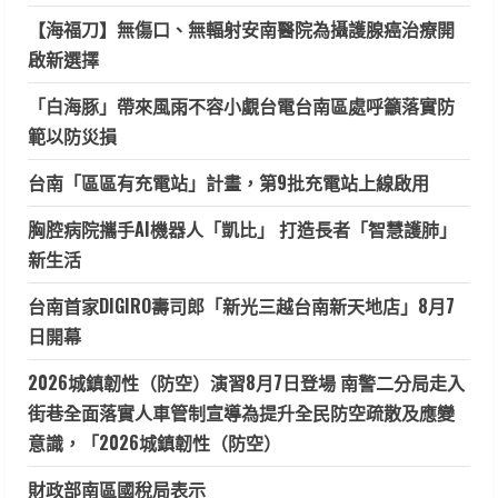
【海福刀】無傷口、無輻射安南醫院為攝護腺癌治療開
啟新選擇
「白海豚」帶來風雨不容小覷台電台南區處呼籲落實防
範以防災損
台南「區區有充電站」計畫，第9批充電站上線啟用
胸腔病院攜手AI機器人「凱比」 打造長者「智慧護肺」
新生活
台南首家DIGIRO壽司郎「新光三越台南新天地店」8月7
日開幕
2026城鎮韌性（防空）演習8月7日登場 南警二分局走入
街巷全面落實人車管制宣導為提升全民防空疏散及應變
意識，「2026城鎮韌性（防空）
財政部南區國稅局表示