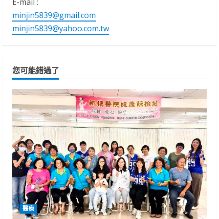
E-mail :
minjin5839@gmail.com
minjin5839@yahoo.com.tw
您可能錯過了
醫療