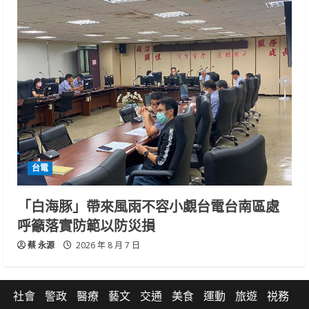
台電
「白海豚」帶來風雨不容小覷台電台南區處
呼籲落實防範以防災損
蔡 永源
2026 年 8 月 7 日
社會
警政
醫療
藝文
交通
美食
運動
旅遊
祱務