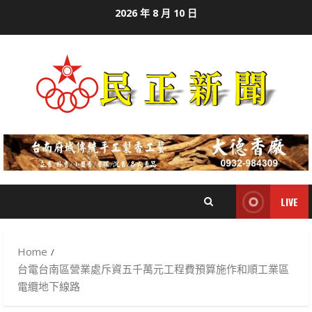
Skip
2026 年 8 月 10 日
to
content
LIVE
Home
台電台南區營業處斥資五千萬元工程費預算施作和順工業區
電纜地下線路