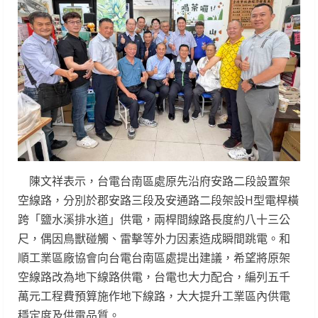
陳文祥表示，台電台南區處原先沿府安路二段設置架
空線路，分別於郡安路三段及安通路二段架設H型電桿橫
跨「鹽水溪排水道」供電，兩桿間線路長度約八十三公
尺，偶因鳥獸碰觸、雷擊等外力因素造成瞬間跳電。和
順工業區廠協會向台電台南區處提出建議，希望將原架
空線路改為地下線路供電，台電也大力配合，編列五千
萬元工程費預算施作地下線路，大大提升工業區內供電
穩定度及供電品質。