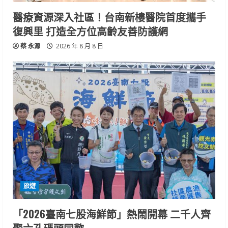
醫療資源深入社區！台南新樓醫院首度攜手
復興里 打造全方位高齡友善防護網
蔡 永源
2026 年 8 月 8 日
旅遊
「2026臺南七股海鮮節」熱鬧開幕 二千人齊
聚六孔碼頭同歡