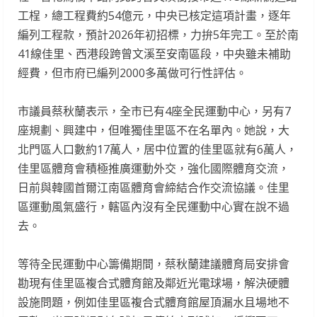
工桯，總工程費約54億元，中央已核定這項計畫，逐年
編列工程款，預計2026年初招標，力拚5年完工。至於南
41線佳里、西港段跨曾文溪至安南區段，中央雖未補助
經費，但市府已編列2000多萬做可行性評估。
市議員蔡秋蘭表示，全市已有4座全民運動中心，另有7
座規劃、興建中，但唯獨佳里區不在名單內。她說，大
北門區人口數約17萬人，居中位置的佳里區就有6萬人，
佳里區體育會積極推廣運動外交，強化國際體育交流，
日前與韓國首爾江南區體育會締結合作交流協議。佳里
區運動風氣盛行，轄區內沒有全民運動中心實在說不過
去。
等待全民運動中心籌備期間，蔡秋蘭建議體育局安排會
勘現有佳里區複合式體育館及鄰近光電球場，解決硬體
設施問題，例如佳里區複合式體育館屋頂漏水且場地不