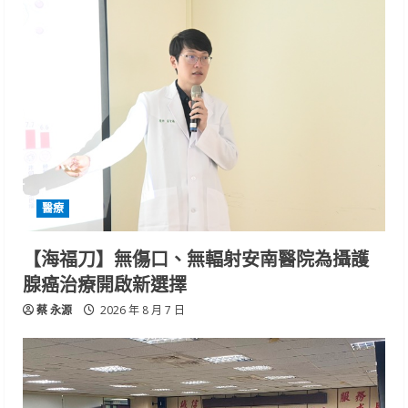
醫療
【海福刀】無傷口、無輻射安南醫院為攝護
腺癌治療開啟新選擇
蔡 永源
2026 年 8 月 7 日