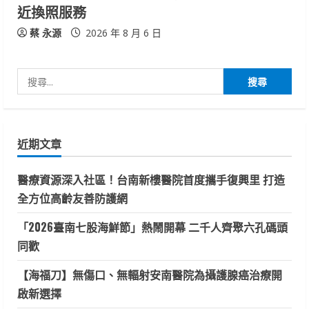
近換照服務
蔡 永源
2026 年 8 月 6 日
搜
尋
關
鍵
近期文章
字:
醫療資源深入社區！台南新樓醫院首度攜手復興里 打造
全方位高齡友善防護網
「2026臺南七股海鮮節」熱鬧開幕 二千人齊聚六孔碼頭
同歡
【海福刀】無傷口、無輻射安南醫院為攝護腺癌治療開
啟新選擇