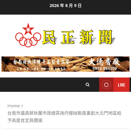
Skip
2026 年 8 月 9 日
to
content
LIVE
Home
台南市議員蔡秋蘭市政總質詢丹娜絲颱風重創大北門地區給
予高度肯定與讚揚