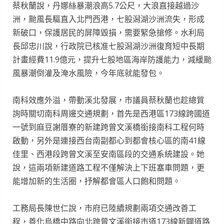
蔡秋蘭說，丹娜絲暴潮浪高5.7公尺，大浪直接越過沙
洲，颱風長驅直入北門西港，七股潟湖沙洲流失，形成
新破口，保護居民的屏障毀損，需要緊急搶修。水利局
長邱忠川說，行政院已核准七股潟湖沙洲復育短中長期
計畫經費11.9億元，提升七股地區海岸防護能力，減緩颱
風暴潮倒灌及淹水風險，今年底就能發包。
南科效應外溢，帶動溪北發展，市議員蔡秋蘭也趁總質
詢時關切南科周邊交通規劃，首先是西港區173線跨國道
一號到麻豆謝厝寮的新建跨曾文溪橋銜接南科工程何時
啟動，另外是連接西台南副都心到都會核心區的南41線
佳里、西港段跨曾文溪至安南區段的交通系統建設。她
說，這兩項新建道路工程不僅解決上下班塞車問題，更
能增加新的生活圈，抒解都會區人口飽和問題。
工務局長陳世仁說，市府已陸續規劃兩項交通改善工
程，善化烏橋中路向北跨曾文溪銜接市道173線新闢道路