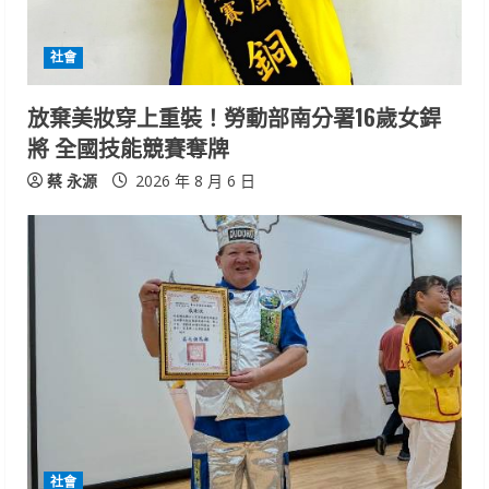
d
i
社會
n
放棄美妝穿上重裝！勞動部南分署16歲女銲
將 全國技能競賽奪牌
g
蔡 永源
2026 年 8 月 6 日
社會