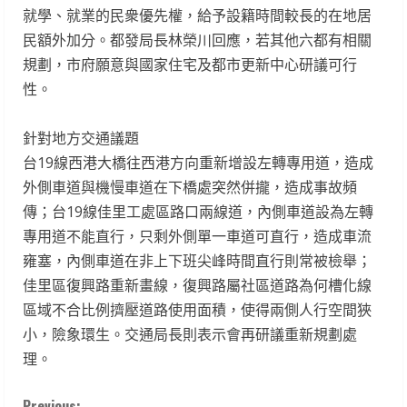
就學、就業的民衆優先權，給予設籍時間較長的在地居
民額外加分。都發局長林榮川回應，若其他六都有相關
規劃，市府願意與國家住宅及都市更新中心研議可行
性。
針對地方交通議題
台19線西港大橋往西港方向重新增設左轉專用道，造成
外側車道與機慢車道在下橋處突然併攏，造成事故頻
傳；台19線佳里工處區路口兩線道，內側車道設為左轉
專用道不能直行，只剩外側單一車道可直行，造成車流
雍塞，內側車道在非上下班尖峰時間直行則常被檢舉；
佳里區復興路重新畫線，復興路屬社區道路為何槽化線
區域不合比例擠壓道路使用面積，使得兩側人行空間狹
小，險象環生。交通局長則表示會再研議重新規劃處
理。
Previous: