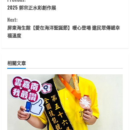
C
2025 郭宗正水彩創作展
o
Next:
n
屏東海生館【愛在海洋聖誕節】暖心登場 邀民眾傳遞幸
t
福溫度
i
n
相關文章
u
e
R
e
a