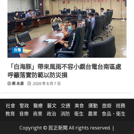
台電
「白海豚」帶來風雨不容小覷台電台南區處
呼籲落實防範以防災損
蔡 永源
2026 年 8 月 7 日
社會
警政
醫療
藝文
交通
美食
運動
旅遊
祱務
教育
音樂
商業
政治
消防
衛生
農業
食品、衛生
Copyright © 民正新聞 All rights reserved.
|