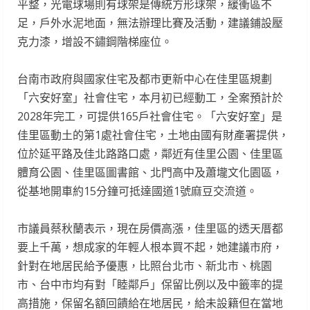
平整，光電球場則有球架是傳統方形球架，緩衝區不
足，戶外水泥地面，無法辦理比賽及活動，建議鋪設壓
克力漆，增設不鏽鋼階梯座位。
台南市政府與國家住宅及都市更新中心在佳里區規劃
「六安好室」社會住宅，本月初已經動工，全案預計於
2028年完工，可提供165戶社會住宅。「六安好室」是
佳里區動土的第1處社會住宅，土地由國有財產署提供，
位於延平路及佳北路路口處，鄰近有佳里公園、佳里區
體育公園、佳里區圖書館、北門高中及蕭壠文化園區，
從基地開車約15分鐘可抵達國道1號麻豆交流道。
市議員蔡秋蘭表示，現在房價高漲，佳里區的透天厝都
要上千萬，想成家的年輕人根本買不起，她建議市府，
針對在地居民給予優惠，比照台北市、新北市、桃園
市、台中市均有對「睦鄰戶」保留比例以及中籤率的提
高措施，保留名額回饋給在地居民，給未設籍但在當地