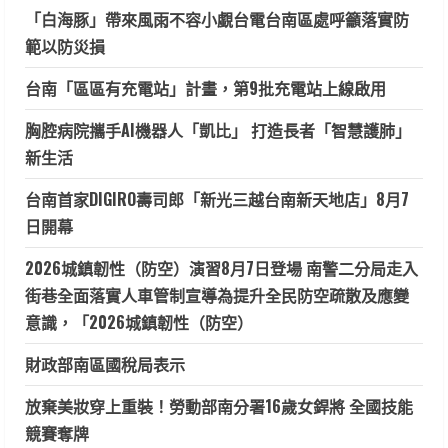
「白海豚」帶來風雨不容小覷台電台南區處呼籲落實防
範以防災損
台南「區區有充電站」計畫，第9批充電站上線啟用
胸腔病院攜手AI機器人「凱比」 打造長者「智慧護肺」
新生活
台南首家DIGIRO壽司郎「新光三越台南新天地店」8月7
日開幕
2026城鎮韌性（防空）演習8月7日登場 南警二分局走入
街巷全面落實人車管制宣導為提升全民防空疏散及應變
意識，「2026城鎮韌性（防空）
財政部南區國稅局表示
放棄美妝穿上重裝！勞動部南分署16歲女銲將 全國技能
競賽奪牌