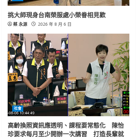
挑大師現身台南榮服處小榮眷相見歡
蔡 永源
2026 年 8 月 6 日
社會
高齡換照資訊應透明、課程要常態化 陳怡
珍要求每月至少開辦一次講習 打造長輩就