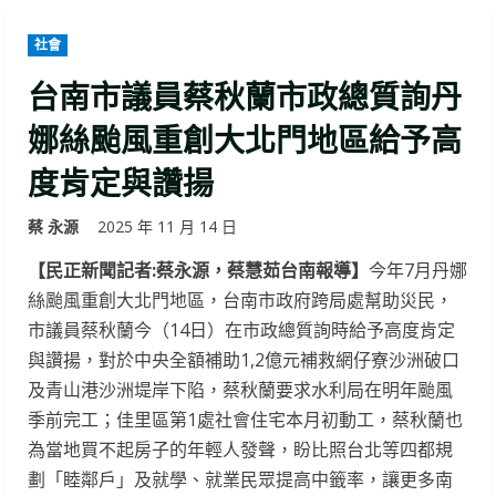
社會
台南市議員蔡秋蘭市政總質詢丹
娜絲颱風重創大北門地區給予高
度肯定與讚揚
蔡 永源
2025 年 11 月 14 日
【民正新聞記者:蔡永源，蔡慧茹台南報導】
今年7月丹娜
絲颱風重創大北門地區，台南市政府跨局處幫助災民，
市議員蔡秋蘭今（14日）在市政總質詢時給予高度肯定
與讚揚，對於中央全額補助1,2億元補救網仔寮沙洲破口
及青山港沙洲堤岸下陷，蔡秋蘭要求水利局在明年颱風
季前完工；佳里區第1處社會住宅本月初動工，蔡秋蘭也
為當地買不起房子的年輕人發聲，盼比照台北等四都規
劃「睦鄰戶」及就學、就業民眾提高中籤率，讓更多南