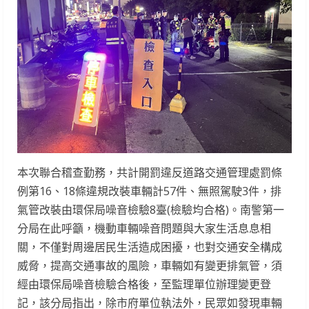
本次聯合稽查勤務，共計開罰違反道路交通管理處罰條
例第16、18條違規改裝車輛計57件、無照駕駛3件，排
氣管改裝由環保局噪音檢驗8臺(檢驗均合格)。南警第一
分局在此呼籲，機動車輛噪音問題與大家生活息息相
關，不僅對周邊居民生活造成困擾，也對交通安全構成
威脅，提高交通事故的風險，車輛如有變更排氣管，須
經由環保局噪音檢驗合格後，至監理單位辦理變更登
記，該分局指出，除市府單位執法外，民眾如發現車輛