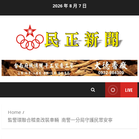
Skip
2026 年 8 月 7 日
to
content
LIVE
Home
監警環聯合稽查改裝車輛 南警一分局守護民眾安寧