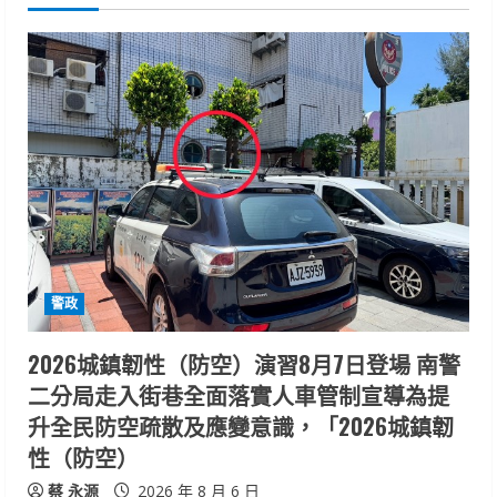
u
e
R
e
a
d
i
警政
n
2026城鎮韌性（防空）演習8月7日登場 南警
二分局走入街巷全面落實人車管制宣導為提
g
升全民防空疏散及應變意識，「2026城鎮韌
性（防空）
蔡 永源
2026 年 8 月 6 日