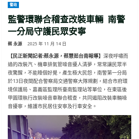
警政
監警環聯合稽查改裝車輛 南警
一分局守護民眾安寧
蔡 永源
2025 年 11 月 14 日
【民正新聞記者:蔡永源，蔡慧茹台南報導】
深夜呼嘯而
過的改裝汽、機車排氣管噪音擾人清夢，常常讓民眾半
夜驚醒，不能睡個好覺，產生極大民怨，南警第一分局
於13日夜間配合警察局交通警察大隊規劃，結合市府環
境保護局、嘉義區監理所臺南監理站等單位，在東區後
甲圓環執行改裝噪音車聯合稽查，共同遏阻改裝車輛噪
音擾寧，維護市民居住安寧及行車安全。