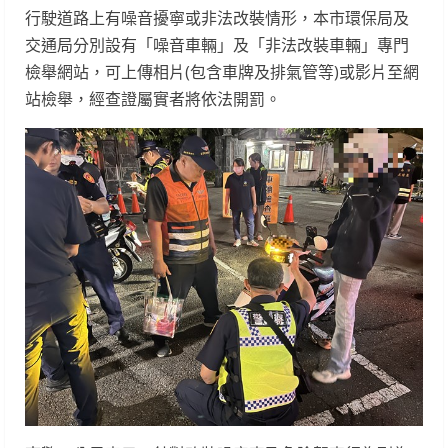
行駛道路上有噪音擾寧或非法改裝情形，本市環保局及
交通局分別設有「噪音車輛」及「非法改裝車輛」專門
檢舉網站，可上傳相片(包含車牌及排氣管等)或影片至網
站檢舉，經查證屬實者將依法開罰。