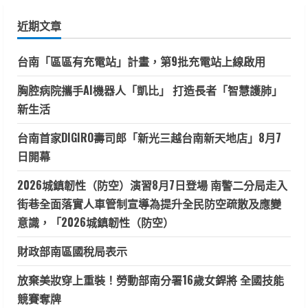
鍵
近期文章
字:
台南「區區有充電站」計畫，第9批充電站上線啟用
胸腔病院攜手AI機器人「凱比」 打造長者「智慧護肺」
新生活
台南首家DIGIRO壽司郎「新光三越台南新天地店」8月7
日開幕
2026城鎮韌性（防空）演習8月7日登場 南警二分局走入
街巷全面落實人車管制宣導為提升全民防空疏散及應變
意識，「2026城鎮韌性（防空）
財政部南區國稅局表示
放棄美妝穿上重裝！勞動部南分署16歲女銲將 全國技能
競賽奪牌