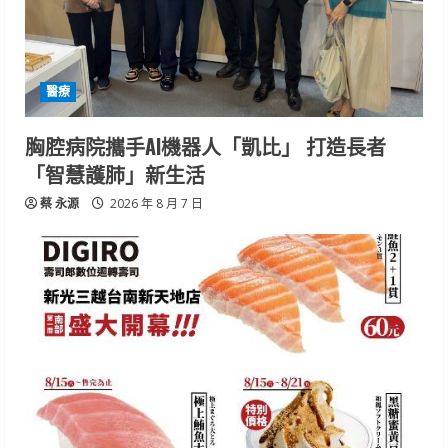
醫療
胸腔病院攜手AI機器人「凱比」 打造長者
「智慧護肺」新生活
蔡 永源
2026 年 8 月 7 日