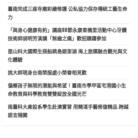
臺南完成三座寺廟彩繪修護 公私協力保存傳統工藝生命
力
「與身心健康有約」講座88節永康東橋里活動中心牙體
技術師胡明芳演講「無齒之痛」歡迎踴躍參加
崑山科大國際生搭船跳島遊澎湖 海上旅運融合觀光與文
化體驗
挑大師現身台南榮服處小榮眷相見歡
偏鄉孩子無限的潛能與希望！臺南市學甲區宅港國小生
命教育與科學教育雙雙綻放全國光芒
南臺科大產設系學生赴澳實習 用精湛手藝修復精品 跨越
語言隔閡