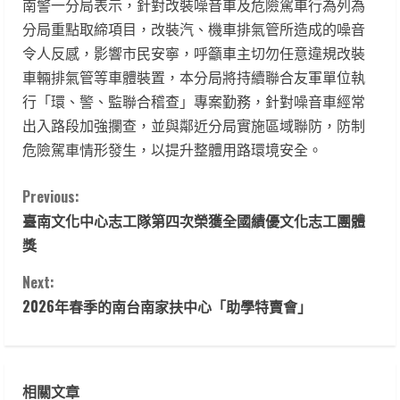
南警一分局表示，針對改裝噪音車及危險駕車行為列為
分局重點取締項目，改裝汽、機車排氣管所造成的噪音
令人反感，影響市民安寧，呼籲車主切勿任意違規改裝
車輛排氣管等車體裝置，本分局將持續聯合友軍單位執
行「環、警、監聯合稽查」專案勤務，針對噪音車經常
出入路段加強攔查，並與鄰近分局實施區域聯防，防制
危險駕車情形發生，以提升整體用路環境安全。
C
Previous:
臺南文化中心志工隊第四次榮獲全國績優文化志工團體
o
獎
n
Next:
t
2026年春季的南台南家扶中心「助學特賣會」
i
n
相關文章