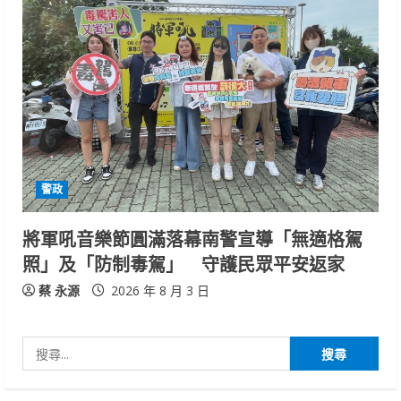
警政
將軍吼音樂節圓滿落幕南警宣導「無適格駕
照」及「防制毒駕」 守護民眾平安返家
蔡 永源
2026 年 8 月 3 日
搜
尋
關