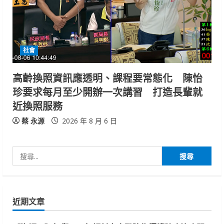
社會
高齡換照資訊應透明、課程要常態化 陳怡
珍要求每月至少開辦一次講習 打造長輩就
近換照服務
蔡 永源
2026 年 8 月 6 日
搜
尋
關
鍵
近期文章
字: