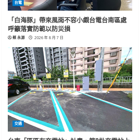
台電
「白海豚」帶來風雨不容小覷台電台南區處
呼籲落實防範以防災損
蔡 永源
2026 年 8 月 7 日
交通