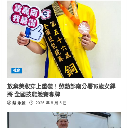
u
e
R
e
a
d
社會
i
放棄美妝穿上重裝！勞動部南分署16歲女銲
n
將 全國技能競賽奪牌
g
蔡 永源
2026 年 8 月 6 日