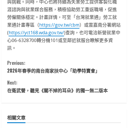
與挑戰。同時，中心也將持續為失業勞工提供客製化職
涯諮詢與就業媒合服務，積極協助勞工重返職場，促進
勞僱關係穩定。計畫詳情，可至「台灣就業通」勞工就
業通計畫專區（
https://gov.tw/cbm
）或雲嘉南分署網站
(
https://yct168.wda.gov.tw/
)查詢，也可電洽新營就業中
心06-6328700轉分機101或至鄰近就服台瞭解更多資
訊。
C
Previous:
2026年春季的南台南家扶中心「助學特賣會」
o
Next:
n
在衛武營，聽見《關不掉的耳朵》的獨一無二版本
t
i
相關文章
n