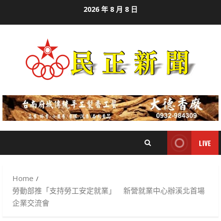
Skip
2026 年 8 月 8 日
to
content
LIVE
Home
勞動部推「支持勞工安定就業」 新營就業中心辦溪北首場
企業交流會