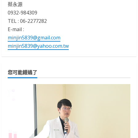
蔡永源
0932-984309
TEL : 06-2277282
E-mail :
minjin5839@gmail.com
minjin5839@yahoo.com.tw
您可能錯過了