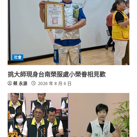
社會
挑大師現身台南榮服處小榮眷相見歡
蔡 永源
2026 年 8 月 6 日