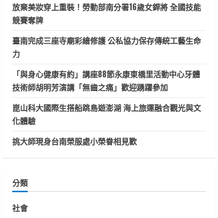
放棄美妝穿上重裝！勞動部南分署16歲女銲將 全國技能
競賽奪牌
臺南完成三座寺廟彩繪修護 公私協力保存傳統工藝生命
力
「與身心健康有約」講座88節永康東橋里活動中心牙體
技術師胡明芳演講「無齒之痛」歡迎踴躍參加
崑山科大國際生搭船跳島遊澎湖 海上旅運融合觀光與文
化體驗
挑大師現身台南榮服處小榮眷相見歡
分類
社會