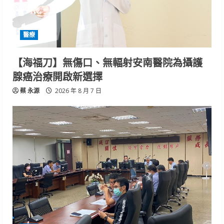
醫療
【海福刀】無傷口、無輻射安南醫院為攝護
腺癌治療開啟新選擇
蔡 永源
2026 年 8 月 7 日