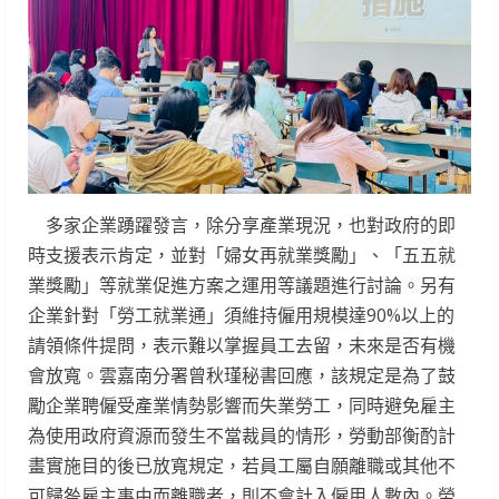
多家企業踴躍發言，除分享產業現況，也對政府的即
時支援表示肯定，並對「婦女再就業獎勵」、「五五就
業獎勵」等就業促進方案之運用等議題進行討論。另有
企業針對「勞工就業通」須維持僱用規模達90%以上的
請領條件提問，表示難以掌握員工去留，未來是否有機
會放寬。雲嘉南分署曾秋瑾秘書回應，該規定是為了鼓
勵企業聘僱受產業情勢影響而失業勞工，同時避免雇主
為使用政府資源而發生不當裁員的情形，勞動部衡酌計
畫實施目的後已放寬規定，若員工屬自願離職或其他不
可歸咎雇主事由而離職者，則不會計入僱用人數內。勞