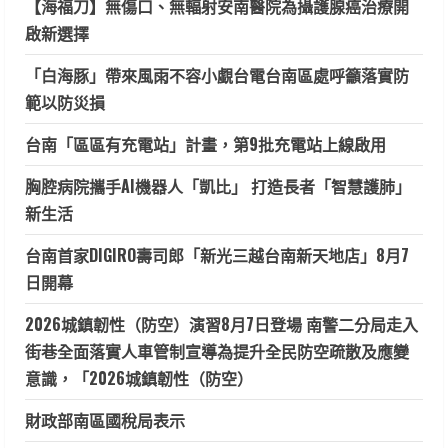
【海福刀】無傷口、無輻射安南醫院為攝護腺癌治療開
啟新選擇
「白海豚」帶來風雨不容小覷台電台南區處呼籲落實防
範以防災損
台南「區區有充電站」計畫，第9批充電站上線啟用
胸腔病院攜手AI機器人「凱比」 打造長者「智慧護肺」
新生活
台南首家DIGIRO壽司郎「新光三越台南新天地店」8月7
日開幕
2026城鎮韌性（防空）演習8月7日登場 南警二分局走入
街巷全面落實人車管制宣導為提升全民防空疏散及應變
意識，「2026城鎮韌性（防空）
財政部南區國稅局表示