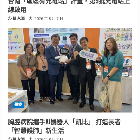
台南「區區有充電站」計畫，第9批充電站上
線啟用
蔡 永源
2026 年 8 月 7 日
醫療
胸腔病院攜手AI機器人「凱比」 打造長者
「智慧護肺」新生活
蔡 永源
2026 年 8 月 7 日