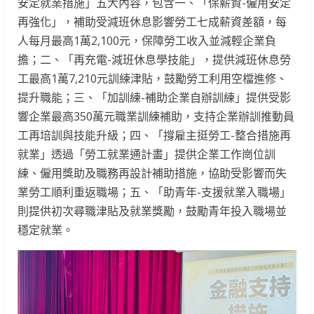
安定就業措施」五大內容，包含一、「保薪資-僱用安定
再強化」，補助受減班休息影響勞工七成薪資差額，每
人每月最高1萬2,100元，保障勞工收入並減輕企業負
擔；二、「再充電-減班休息學技能」，提供減班休息勞
工最高1萬7,210元訓練津貼，鼓勵勞工利用空檔進修、
提升職能；三、「加訓練-補助企業自辦訓練」提供受影
響企業最高350萬元職業訓練補助，支持企業辦訓推動員
工再培訓與技能升級；四、「撐雇主挺勞工-整合措施再
就業」透過「勞工就業通計畫」提供企業工作崗位訓
練、僱用獎助及職務再設計補助措施，協助受影響而失
業勞工順利重返職場；五、「助青年-支援就業入職場」
則提供初次尋職津貼及就業獎勵，鼓勵青年投入職場並
穩定就業。