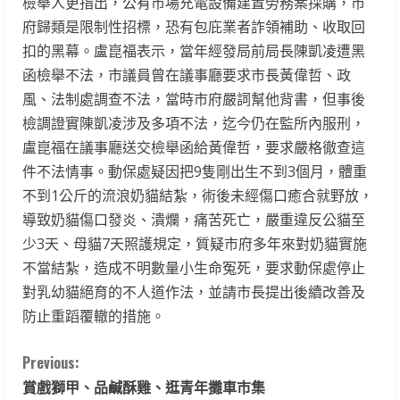
檢舉人更指出，公有市場充電設備建置勞務案採購，市
府歸類是限制性招標，恐有包庇業者詐領補助、收取回
扣的黑幕。盧崑福表示，當年經發局前局長陳凱凌遭黑
函檢舉不法，市議員曾在議事廳要求市長黃偉哲、政
風、法制處調查不法，當時市府嚴詞幫他背書，但事後
檢調證實陳凱凌涉及多項不法，迄今仍在監所內服刑，
盧崑福在議事廳送交檢舉函給黃偉哲，要求嚴格徹查這
件不法情事。動保處疑因把9隻剛出生不到3個月，體重
不到1公斤的流浪奶貓結紮，術後未經傷口癒合就野放，
導致奶貓傷口發炎、潰爛，痛苦死亡，嚴重違反公貓至
少3天、母貓7天照護規定，質疑市府多年來對奶貓實施
不當結紮，造成不明數量小生命冤死，要求動保處停止
對乳幼貓絕育的不人道作法，並請市長提出後續改善及
防止重蹈覆轍的措施。
C
Previous:
賞戲獅甲、品鹹酥雞、逛青年攤車市集