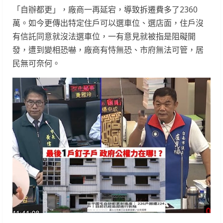
「自辦都更」，廠商一再延宕，導致拆遷費多了2360
萬。如今更傳出特定住戶可以選車位、選店面，住戶沒
有信託同意就沒法選車位，一有意見就被指是阻礙開
發，遭到變相恐嚇，廠商有恃無恐、市府無法可管，居
民無可奈何。