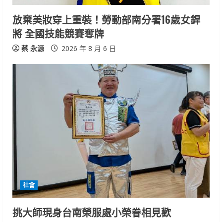
i
放棄美妝穿上重裝！勞動部南分署16歲女銲
n
將 全國技能競賽奪牌
g
蔡 永源
2026 年 8 月 6 日
社會
挑大師現身台南榮服處小榮眷相見歡