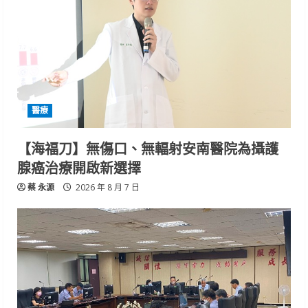
醫療
【海福刀】無傷口、無輻射安南醫院為攝護
腺癌治療開啟新選擇
蔡 永源
2026 年 8 月 7 日