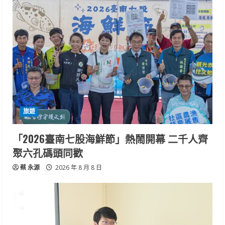
旅遊
「2026臺南七股海鮮節」熱鬧開幕 二千人齊
聚六孔碼頭同歡
蔡 永源
2026 年 8 月 8 日