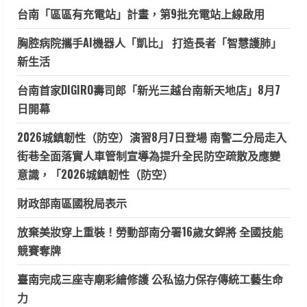
台南「區區有充電站」計畫，第9批充電站上線啟用
胸腔病院攜手AI機器人「凱比」 打造長者「智慧護肺」
新生活
台南首家DIGIRO壽司郎「新光三越台南新天地店」8月7
日開幕
2026城鎮韌性（防空）演習8月7日登場 南警二分局走入
街巷全面落實人車管制宣導為提升全民防空疏散及應變
意識，「2026城鎮韌性（防空）
財政部南區國稅局表示
放棄美妝穿上重裝！勞動部南分署16歲女銲將 全國技能
競賽奪牌
臺南完成三座寺廟彩繪修護 公私協力保存傳統工藝生命
力