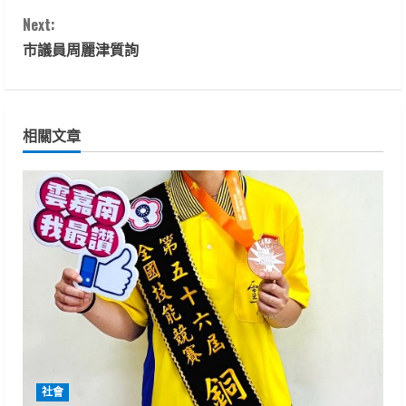
o
Next:
n
市議員周麗津質詢
t
i
相關文章
n
u
e
R
e
a
d
社會