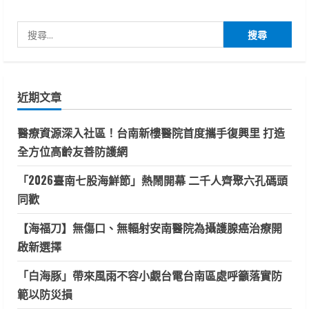
搜
尋
關
鍵
近期文章
字:
醫療資源深入社區！台南新樓醫院首度攜手復興里 打造
全方位高齡友善防護網
「2026臺南七股海鮮節」熱鬧開幕 二千人齊聚六孔碼頭
同歡
【海福刀】無傷口、無輻射安南醫院為攝護腺癌治療開
啟新選擇
「白海豚」帶來風雨不容小覷台電台南區處呼籲落實防
範以防災損