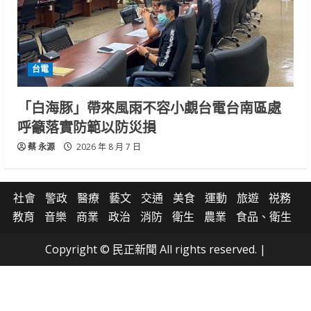
台電
「白海豚」帶來風雨不容小覷台電台南區處
呼籲落實防範以防災損
蔡 永源
2026 年 8 月 7 日
社會
警政
醫療
藝文
交通
美食
運動
旅遊
祱務
教育
音樂
商業
政治
消防
衛生
農業
食品、衛生
Copyright © 民正新聞 All rights reserved.
|