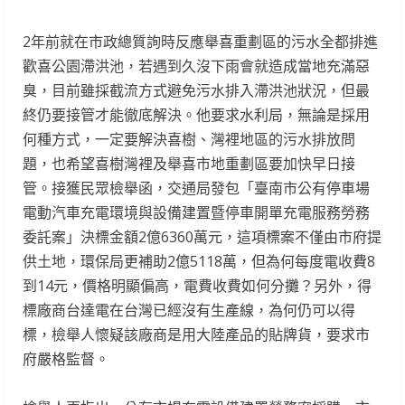
2年前就在市政總質詢時反應舉喜重劃區的污水全都排進
歡喜公園滯洪池，若遇到久沒下雨會就造成當地充滿惡
臭，目前雖採截流方式避免污水排入滯洪池狀況，但最
終仍要接管才能徹底解決。他要求水利局，無論是採用
何種方式，一定要解決喜樹、灣裡地區的污水排放問
題，也希望喜樹灣裡及舉喜市地重劃區要加快早日接
管。接獲民眾檢舉函，交通局發包「臺南市公有停車場
電動汽車充電環境與設備建置暨停車開單充電服務勞務
委託案」決標金額2億6360萬元，這項標案不僅由市府提
供土地，環保局更補助2億5118萬，但為何每度電收費8
到14元，價格明顯偏高，電費收費如何分攤？另外，得
標廠商台達電在台灣已經沒有生產線，為何仍可以得
標，檢舉人懷疑該廠商是用大陸產品的貼牌貨，要求市
府嚴格監督。