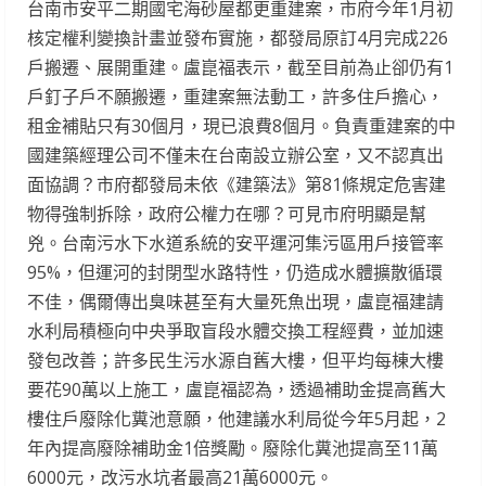
台南市安平二期國宅海砂屋都更重建案，市府今年1月初
核定權利變換計畫並發布實施，都發局原訂4月完成226
戶搬遷、展開重建。盧崑福表示，截至目前為止卻仍有1
戶釘子戶不願搬遷，重建案無法動工，許多住戶擔心，
租金補貼只有30個月，現已浪費8個月。負責重建案的中
國建築經理公司不僅未在台南設立辦公室，又不認真出
面協調？市府都發局未依《建築法》第81條規定危害建
物得強制拆除，政府公權力在哪？可見市府明顯是幫
兇。台南污水下水道系統的安平運河集污區用戶接管率
95%，但運河的封閉型水路特性，仍造成水體擴散循環
不佳，偶爾傳出臭味甚至有大量死魚出現，盧崑福建請
水利局積極向中央爭取盲段水體交換工程經費，並加速
發包改善；許多民生污水源自舊大樓，但平均每棟大樓
要花90萬以上施工，盧崑福認為，透過補助金提高舊大
樓住戶廢除化糞池意願，他建議水利局從今年5月起，2
年內提高廢除補助金1倍獎勵。廢除化糞池提高至11萬
6000元，改污水坑者最高21萬6000元。