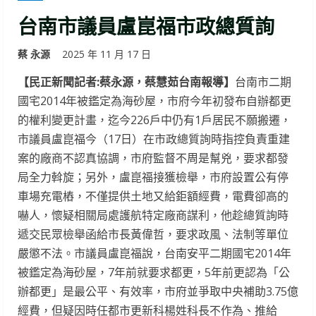
台南市議員盧崑福市政總質詢
蔡 永源
2025 年 11 月 17 日
【民正新聞記者:蔡永源，蔡慧茹台南報導】
台南市二期
國宅2014年被鑑定為海砂屋，市府今年初發布自辦都更
的權利變更計畫，迄今226戶中仍有1戶居民不願搬遷，
市議員盧崑福今（17日）在市政總質詢時指控負責重建
案的廠商不認真協調，市府監督不周是幫兇，要求都發
局全力斡旋；另外，盧崑福接獲檢舉，市府設置公有停
車場充電樁，不僅提供土地又給鉅額經費，電費卻高的
嚇人，懷疑相關局處護航特定廠商謀利，他趁總質詢時
遞交民眾檢舉函給市長黃偉哲，要求政風、法制等單位
嚴懲不法。市議員盧崑福說，台南安平二期國宅2014年
被鑑定為海砂屋，7年前就要求都更，5年前更認為「公
辦都更」是最公平、有效率，市府並爭取中央補助3.75億
經費，但疑因時任都市更新科楊姓科長不作為、推給