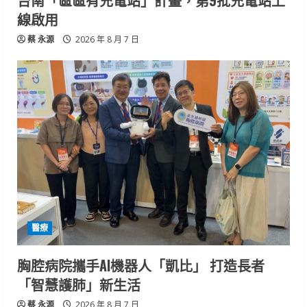
台南「區區有充電站」計畫，第9批充電站上
線啟用
蔡 永源
2026 年 8 月 7 日
醫療
胸腔病院攜手AI機器人「凱比」 打造長者
「智慧護肺」新生活
蔡 永源
2026 年 8 月 7 日