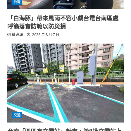
台電
「白海豚」帶來風雨不容小覷台電台南區處
呼籲落實防範以防災損
蔡 永源
2026 年 8 月 7 日
交通