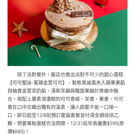
除了派對餐外，飯店也推出派對不可少的甜心蛋糕
【可可聖詠-蜜蘋金萱可可】，鬆軟黑戚風夾入蘋果果餡
與柚香金萱茶奶餡，清新茶韻與酸甜果韻於唇齒中融
合，搭配上層柔滑濃郁的可可香緹，茶香、果香、可可
香在口中交織出獨有的溫柔，讓人欲罷不能一口接一
口，即日起至12/8前預訂聖誕套餐並付清全額就送乙
顆，想要單點蛋糕也沒問題，12/31前早鳥優惠$590(原
價$660)！