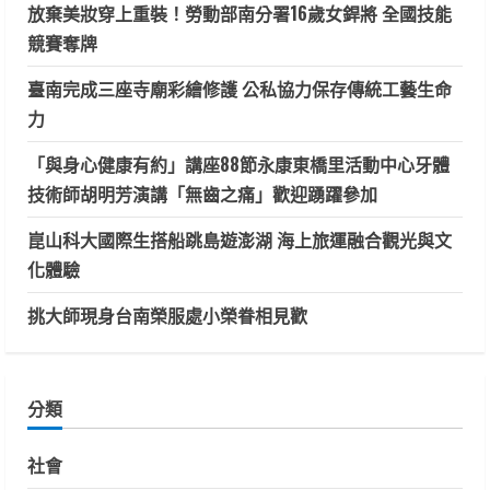
放棄美妝穿上重裝！勞動部南分署16歲女銲將 全國技能
競賽奪牌
臺南完成三座寺廟彩繪修護 公私協力保存傳統工藝生命
力
「與身心健康有約」講座88節永康東橋里活動中心牙體
技術師胡明芳演講「無齒之痛」歡迎踴躍參加
崑山科大國際生搭船跳島遊澎湖 海上旅運融合觀光與文
化體驗
挑大師現身台南榮服處小榮眷相見歡
分類
社會