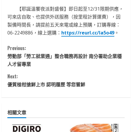
【耶誕溫饗夜派對盛餐】即日起至12/31限期供應，
可來店自取、也提供外送服務（按里程計算運費），因
製備時間長，請提前五天來電或線上預購，訂購專線：
06-2249886，線上選購：
https://reurl.cc/la5o49
。
C
Previous:
勞動部「勞工就業通」整合職務再設計 南分署助企業穩
o
人才留專業
n
Next:
t
優質椪柑搶鮮上市 認明履歷 等您嘗鮮
i
n
相關文章
u