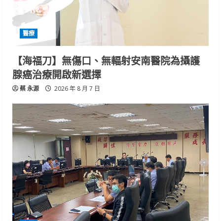
醫療
【海福刀】無傷口、無輻射安南醫院為攝護
腺癌治療開啟新選擇
蔡 永源
2026 年 8 月 7 日