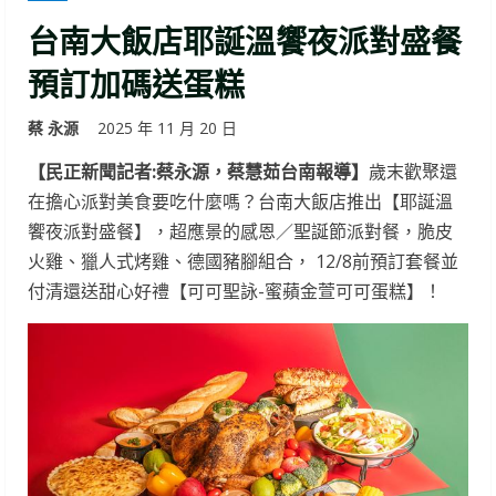
台南大飯店耶誕溫饗夜派對盛餐
預訂加碼送蛋糕
蔡 永源
2025 年 11 月 20 日
【民正新聞記者:蔡永源，蔡慧茹台南報導】
歲末歡聚還
在擔心派對美食要吃什麼嗎？台南大飯店推出【耶誕溫
饗夜派對盛餐】，超應景的感恩／聖誕節派對餐，脆皮
火雞、獵人式烤雞、德國豬腳組合， 12/8前預訂套餐並
付清還送甜心好禮【可可聖詠-蜜蘋金萱可可蛋糕】！