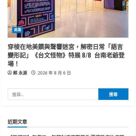
商業
穿梭在地美饌與聲響迷宮，解密日常「語言
變形記」《台文怪物》特展 8/8 台南老爺登
場！
蔡 永源
2026 年 8 月 6 日
搜
尋
關
鍵
近期文章
字: