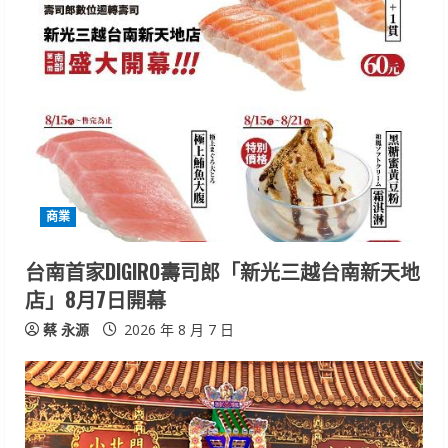
e
R
e
a
d
i
商業
n
台南首家DIGIRO壽司郎「新光三越台南新天地
店」8月7日開幕
g
蔡 永源
2026 年 8 月 7 日