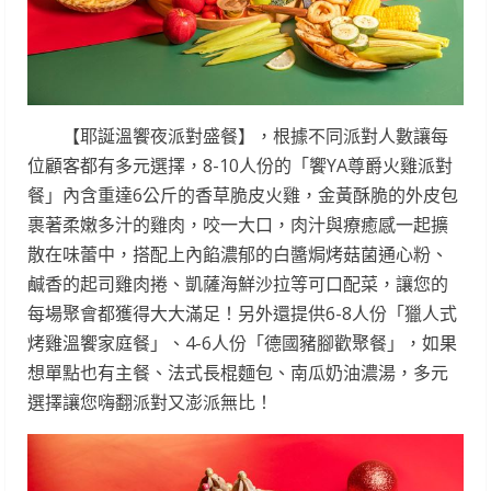
【耶誕溫饗夜派對盛餐】，根據不同派對人數讓每
位顧客都有多元選擇，8-10人份的「饗YA尊爵火雞派對
餐」內含重達6公斤的香草脆皮火雞，金黃酥脆的外皮包
裹著柔嫩多汁的雞肉，咬一大口，肉汁與療癒感一起擴
散在味蕾中，搭配上內餡濃郁的白醬焗烤菇菌通心粉、
鹹香的起司雞肉捲、凱薩海鮮沙拉等可口配菜，讓您的
每場聚會都獲得大大滿足！另外還提供6-8人份「獵人式
烤雞溫饗家庭餐」、4-6人份「德國豬腳歡聚餐」，如果
想單點也有主餐、法式長棍麵包、南瓜奶油濃湯，多元
選擇讓您嗨翻派對又澎派無比！