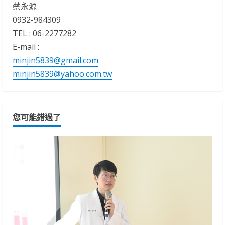
蔡永源
0932-984309
TEL : 06-2277282
E-mail :
minjin5839@gmail.com
minjin5839@yahoo.com.tw
您可能錯過了