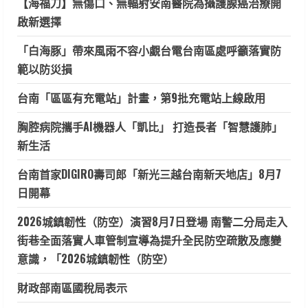
【海福刀】無傷口、無輻射安南醫院為攝護腺癌治療開
啟新選擇
「白海豚」帶來風雨不容小覷台電台南區處呼籲落實防
範以防災損
台南「區區有充電站」計畫，第9批充電站上線啟用
胸腔病院攜手AI機器人「凱比」 打造長者「智慧護肺」
新生活
台南首家DIGIRO壽司郎「新光三越台南新天地店」8月7
日開幕
2026城鎮韌性（防空）演習8月7日登場 南警二分局走入
街巷全面落實人車管制宣導為提升全民防空疏散及應變
意識，「2026城鎮韌性（防空）
財政部南區國稅局表示