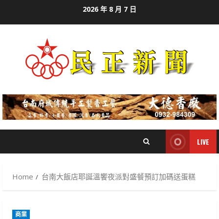
Skip
2026 年 8 月 7 日
to
content
LIVE
Home
台南大飯店耶誕溫饗夜派對盛餐預訂加碼送蛋糕
商業