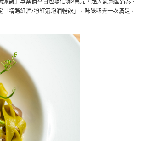
場派對」專案價平日包場低消8萬元，超人氣樂團演奏、
定「精選紅酒/粉紅氣泡酒暢飲」，味覺聽覺一次滿足，