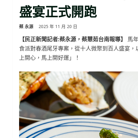
盛宴正式開跑
蔡 永源
2025 年 11 月 20 日
【民正新聞記者:蔡永源，蔡慧茹台南報導】
馬年
食派對春酒尾牙專案，從十人微聚到百人盛宴，
上開心，馬上開好運」！