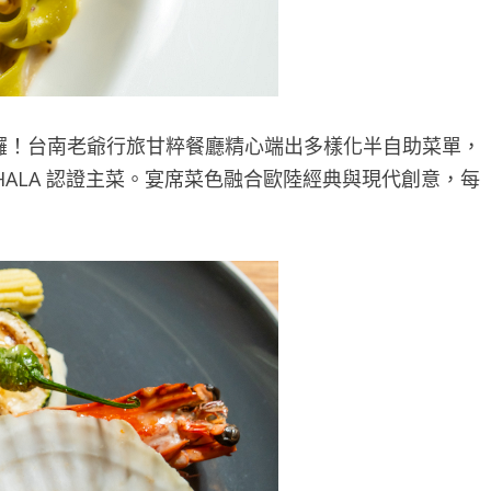
主餐上菜囉！台南老爺行旅甘粹餐廳精心端出多樣化半自助菜單，
ALA 認證主菜。宴席菜色融合歐陸經典與現代創意，每