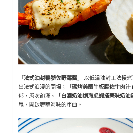
「法式油封鴨腿佐野莓醬」
以低溫油封工法慢煮
出法式浪漫的開場；
「碳烤美國牛板腱佐牛肉汁
郁，層次飽滿。
「白酒奶油焗海虎蝦搭蒜味奶油
尾，開啟奢華海味的序曲。