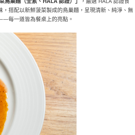
菜鳥巢麵（全素、HALA 認證）」
，嚴選 HALA 認證食
味，搭配以新鮮菠菜製成的鳥巢麵，呈現清新、純淨、無
——每一道皆為餐桌上的亮點。