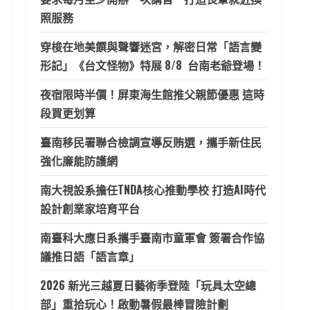
照服務
穿梭在地美饌與聲響迷宮，解密日常「語言變
形記」《台文怪物》特展 8/8 台南老爺登場！
夜宿限時半價！屏東海生館推父親節優惠 這時
段買更划算
臺南移民署聯合檢調宣導反賄選，攜手新住民
強化廉能防護網
南大視設系擔任TNDA核心推動學校 打造AI時代
設計創業家培育平台
南臺科大應日系攜手臺南市童軍會 簽署合作協
議推日語「語言章」
2026 新光三越夏日藝術季登陸「玩具太空總
部」重拾玩心！啟動暑假最棒冒險計劃