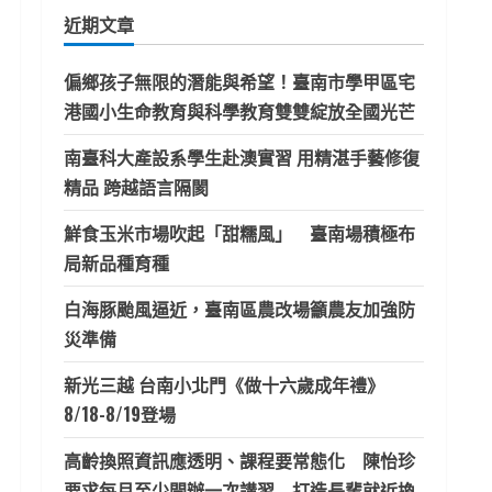
鍵
近期文章
字:
偏鄉孩子無限的潛能與希望！臺南市學甲區宅
港國小生命教育與科學教育雙雙綻放全國光芒
南臺科大產設系學生赴澳實習 用精湛手藝修復
精品 跨越語言隔閡
鮮食玉米市場吹起「甜糯風」 臺南場積極布
局新品種育種
白海豚颱風逼近，臺南區農改場籲農友加強防
災準備
新光三越 台南小北門《做十六歲成年禮》
8/18-8/19登場
高齡換照資訊應透明、課程要常態化 陳怡珍
要求每月至少開辦一次講習 打造長輩就近換