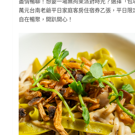
盡情暢聊！想要一場無拘束派對時光？選擇「包
萬元台南老爺平日家庭客房住宿券乙張，平日限
自在暢聚，開趴開心！