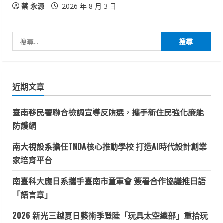
蔡 永源
2026 年 8 月 3 日
搜
尋
關
鍵
近期文章
字:
臺南移民署聯合檢調宣導反賄選，攜手新住民強化廉能
防護網
南大視設系擔任TNDA核心推動學校 打造AI時代設計創業
家培育平台
南臺科大應日系攜手臺南市童軍會 簽署合作協議推日語
「語言章」
2026 新光三越夏日藝術季登陸「玩具太空總部」重拾玩