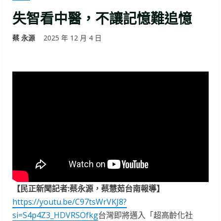
失智看中醫，不讓記憶難追憶
蔡 永源
2025 年 12 月 4 日
【民正新聞記者:蔡永源，蔡慧茹台南報導】
https://youtu.be/C97tsWrVKJ8?
si=S4p4Z3_HDVRSOfkg
台灣即將邁入「超高齡化社