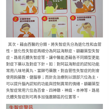
其次，藉由西醫的分類，將失智症先分為退化性和血管
性，退化性失智症再細分為阿茲海默症、額顳葉型失智
症、路易氏體失智症等，讓中醫能憑藉各不同類型更能
對症下藥以及對症下針。如：對阿茲海默症的認知功能
常用八味地黃丸、當歸芍藥散，對血管性失智症的則會
使用鈎藤散、健腦寧；而針灸治療則以頭部穴位為主，
可以提升腦內認知的功能與控制異常的情緒，額顳葉型
失智症常用穴位為百會、四神聰、神庭、本神等，路易
氏體失智症則可再多加強震顫區的位置等。