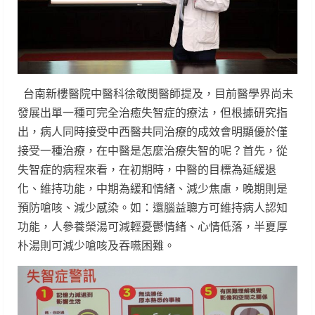
台南新樓醫院中醫科徐敬閔醫師提及，目前醫學界尚未
發展出單一種可完全治癒失智症的療法，但根據研究指
出，病人同時接受中西醫共同治療的成效會明顯優於僅
接受一種治療，在中醫是怎麼治療失智的呢？首先，從
失智症的病程來看，在初期時，中醫的目標為延緩退
化、維持功能，中期為緩和情緒、減少焦慮，晚期則是
預防嗆咳、減少感染。如：還腦益聰方可維持病人認知
功能，人參養榮湯可減輕憂鬱情緒、心情低落，半夏厚
朴湯則可減少嗆咳及吞嚥困難。