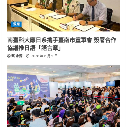
教育
南臺科大應日系攜手臺南市童軍會 簽署合作
協議推日語「語言章」
蔡 永源
2026 年 8 月 5 日