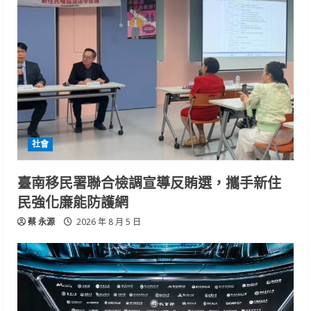
社會
臺南移民署聯合檢調宣導反賄選，攜手新住
民強化廉能防護網
蔡 永源
2026 年 8 月 5 日