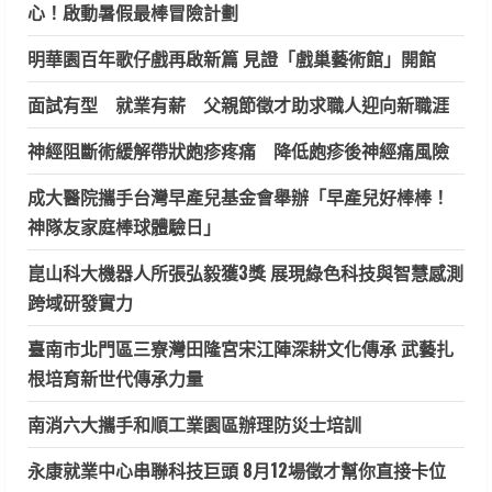
心！啟動暑假最棒冒險計劃
明華園百年歌仔戲再啟新篇 見證「戲巢藝術館」開館
面試有型 就業有薪 父親節徵才助求職人迎向新職涯
神經阻斷術緩解帶狀皰疹疼痛 降低皰疹後神經痛風險
成大醫院攜手台灣早產兒基金會舉辦「早產兒好棒棒！
神隊友家庭棒球體驗日」
崑山科大機器人所張弘毅獲3獎 展現綠色科技與智慧感測
跨域研發實力
臺南市北門區三寮灣田隆宮宋江陣深耕文化傳承 武藝扎
根培育新世代傳承力量
南消六大攜手和順工業園區辦理防災士培訓
永康就業中心串聯科技巨頭 8月12場徵才幫你直接卡位