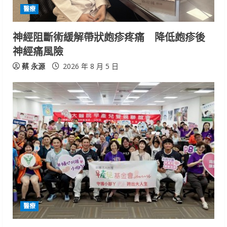
i
醫療
n
神經阻斷術緩解帶狀皰疹疼痛 降低皰疹後
神經痛風險
g
蔡 永源
2026 年 8 月 5 日
醫療