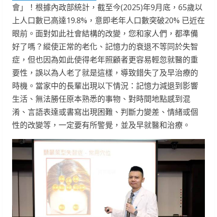
會」！根據內政部統計，截至今(2025)年9月底，65歲以
上人口數已高達19.8%，意即老年人口數突破20% 已近在
眼前。面對如此社會結構的改變，您和家人們，都準備
好了嗎？縱使正常的老化、記憶力的衰退不等同於失智
症，但也因為如此使得老年照顧者更容易輕忽就醫的重
要性，誤以為人老了就是這樣，導致錯失了及早治療的
時機。當家中的長輩出現以下情況：記憶力減退到影響
生活、無法勝任原本熟悉的事物、對時間地點感到混
淆、言語表達或書寫出現困難、判斷力變差、情緒或個
性的改變等，一定要有所警覺，並及早就醫和治療。