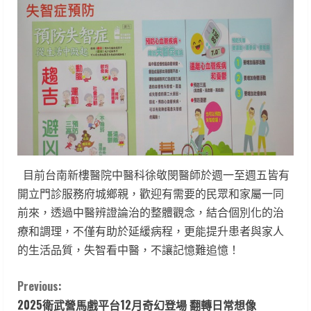
目前台南新樓醫院中醫科徐敬閔醫師於週一至週五皆有
開立門診服務府城鄉親，歡迎有需要的民眾和家屬一同
前來，透過中醫辨證論治的整體觀念，結合個別化的治
療和調理，不僅有助於延緩病程，更能提升患者與家人
的生活品質，失智看中醫，不讓記憶難追憶！
C
Previous:
2025衛武營馬戲平台12月奇幻登場 翻轉日常想像