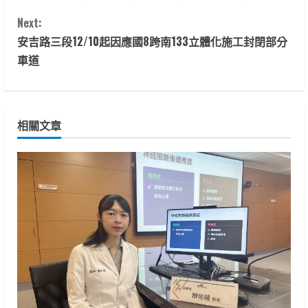
o
Next:
n
安吉路三段12/10起因應國8跨南133立體化施工封閉部分
t
車道
i
n
相關文章
u
e
R
e
a
d