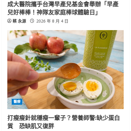
成大醫院攜手台灣早產兒基金會舉辦「早產
兒好棒棒！神隊友家庭棒球體驗日」
蔡 永源
2026 年 8 月 4 日
醫療
打瘦瘦針就穩瘦一輩子？營養師警:缺少蛋白
質 恐缺肌又復胖