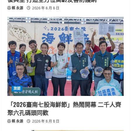
蔡 永源
2026 年 8 月 8 日
旅遊
「2026臺南七股海鮮節」熱鬧開幕 二千人齊
聚六孔碼頭同歡
蔡 永源
2026 年 8 月 8 日