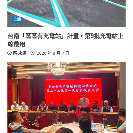
d
i
交通
n
台南「區區有充電站」計畫，第9批充電站上
g
線啟用
蔡 永源
2026 年 8 月 7 日