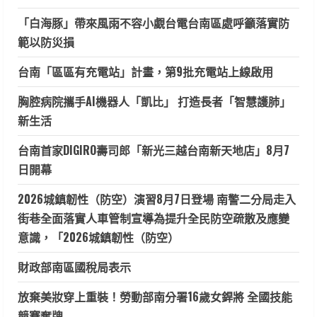
「白海豚」帶來風雨不容小覷台電台南區處呼籲落實防
範以防災損
台南「區區有充電站」計畫，第9批充電站上線啟用
胸腔病院攜手AI機器人「凱比」 打造長者「智慧護肺」
新生活
台南首家DIGIRO壽司郎「新光三越台南新天地店」8月7
日開幕
2026城鎮韌性（防空）演習8月7日登場 南警二分局走入
街巷全面落實人車管制宣導為提升全民防空疏散及應變
意識，「2026城鎮韌性（防空）
財政部南區國稅局表示
放棄美妝穿上重裝！勞動部南分署16歲女銲將 全國技能
競賽奪牌