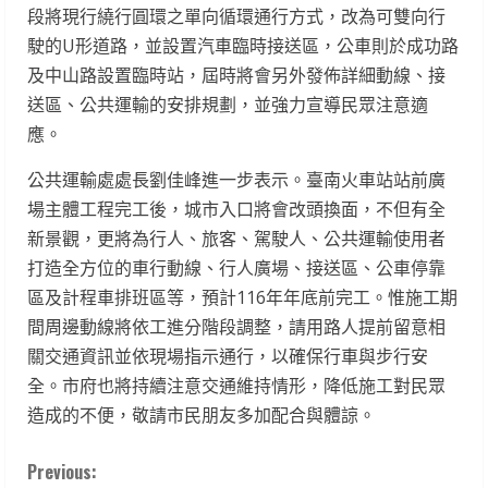
段將現行繞行圓環之單向循環通行方式，改為可雙向行
駛的U形道路，並設置汽車臨時接送區，公車則於成功路
及中山路設置臨時站，屆時將會另外發佈詳細動線、接
送區、公共運輸的安排規劃，並強力宣導民眾注意適
應。
公共運輸處處長劉佳峰進一步表示。臺南火車站站前廣
場主體工程完工後，城市入口將會改頭換面，不但有全
新景觀，更將為行人、旅客、駕駛人、公共運輸使用者
打造全方位的車行動線、行人廣場、接送區、公車停靠
區及計程車排班區等，預計116年年底前完工。惟施工期
間周邊動線將依工進分階段調整，請用路人提前留意相
關交通資訊並依現場指示通行，以確保行車與步行安
全。市府也將持續注意交通維持情形，降低施工對民眾
造成的不便，敬請市民朋友多加配合與體諒。
C
Previous: