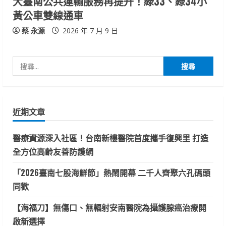
大臺南公共運輸服務再提升！綠33、綠34小
黃公車雙線通車
蔡 永源
2026 年 7 月 9 日
搜
尋
關
鍵
近期文章
字:
醫療資源深入社區！台南新樓醫院首度攜手復興里 打造
全方位高齡友善防護網
「2026臺南七股海鮮節」熱鬧開幕 二千人齊聚六孔碼頭
同歡
【海福刀】無傷口、無輻射安南醫院為攝護腺癌治療開
啟新選擇