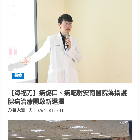
醫療
【海福刀】無傷口、無輻射安南醫院為攝護
腺癌治療開啟新選擇
蔡 永源
2026 年 8 月 7 日