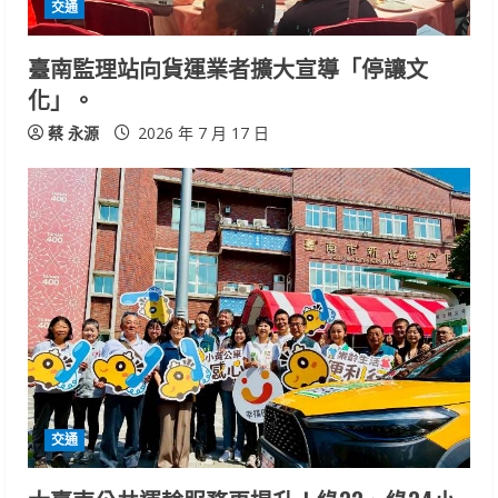
交通
臺南監理站向貨運業者擴大宣導「停讓文
化」。
蔡 永源
2026 年 7 月 17 日
交通