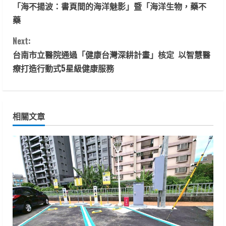
「海不揚波：書頁間的海洋魅影」暨「海洋生物，藥不
o
藥
n
Next:
t
台南市立醫院通過「健康台灣深耕計畫」核定 以智慧醫
療打造行動式5星級健康服務
i
n
相關文章
u
e
R
e
a