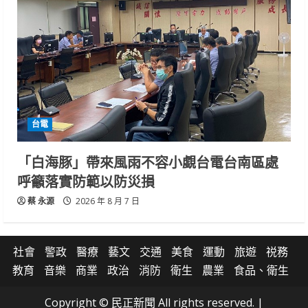
台電
「白海豚」帶來風雨不容小覷台電台南區處
呼籲落實防範以防災損
蔡 永源
2026 年 8 月 7 日
社會
警政
醫療
藝文
交通
美食
運動
旅遊
祱務
教育
音樂
商業
政治
消防
衛生
農業
食品、衛生
Copyright © 民正新聞 All rights reserved.
|