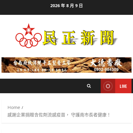
Skip
2026 年 8 月 9 日
to
content
LIVE
Home
感謝企業捐贈含佐劑流感疫苗， 守護南市長者健康！