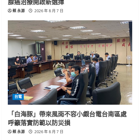
腺癌治療開啟新選擇
蔡 永源
2026 年 8 月 7 日
台電
「白海豚」帶來風雨不容小覷台電台南區處
呼籲落實防範以防災損
蔡 永源
2026 年 8 月 7 日