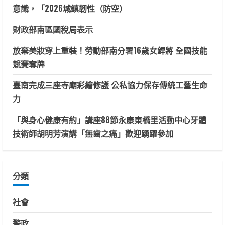
意識，「2026城鎮韌性（防空）
財政部南區國稅局表示
放棄美妝穿上重裝！勞動部南分署16歲女銲將 全國技能
競賽奪牌
臺南完成三座寺廟彩繪修護 公私協力保存傳統工藝生命
力
「與身心健康有約」講座88節永康東橋里活動中心牙體
技術師胡明芳演講「無齒之痛」歡迎踴躍參加
分類
社會
警政