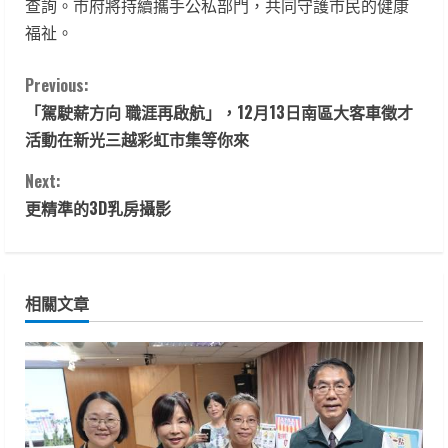
查詢。市府將持續攜手公私部門，共同守護市民的健康
福祉。
C
Previous:
「駕駛薪方向 職涯再啟航」，12月13日南區大客車徵才
o
活動在新光三越彩虹市集等你來
n
Next:
t
更精準的3D乳房攝影
i
n
相關文章
u
e
R