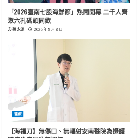
「2026臺南七股海鮮節」熱鬧開幕 二千人齊
聚六孔碼頭同歡
蔡 永源
2026 年 8 月 8 日
醫療
【海福刀】無傷口、無輻射安南醫院為攝護