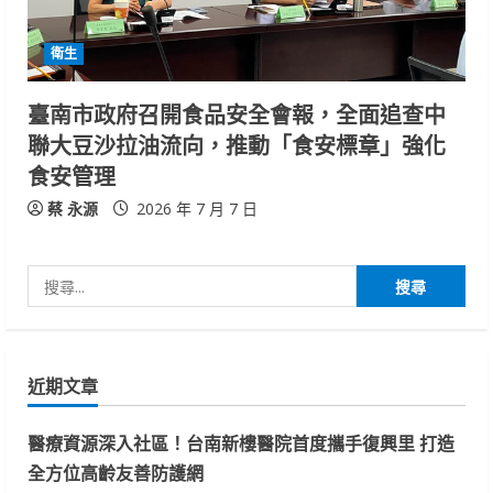
衛生
臺南市政府召開食品安全會報，全面追查中
聯大豆沙拉油流向，推動「食安標章」強化
食安管理
蔡 永源
2026 年 7 月 7 日
搜
尋
關
鍵
近期文章
字:
醫療資源深入社區！台南新樓醫院首度攜手復興里 打造
全方位高齡友善防護網