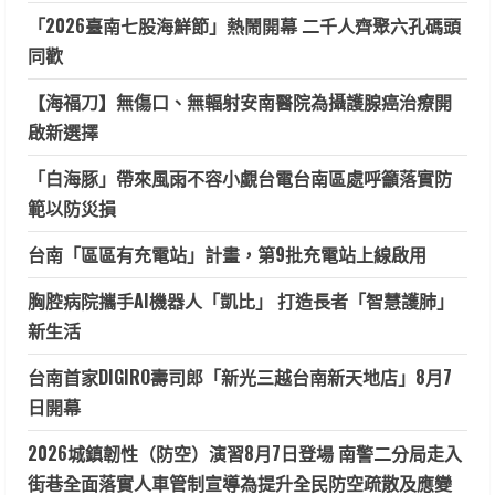
「2026臺南七股海鮮節」熱鬧開幕 二千人齊聚六孔碼頭
同歡
【海福刀】無傷口、無輻射安南醫院為攝護腺癌治療開
啟新選擇
「白海豚」帶來風雨不容小覷台電台南區處呼籲落實防
範以防災損
台南「區區有充電站」計畫，第9批充電站上線啟用
胸腔病院攜手AI機器人「凱比」 打造長者「智慧護肺」
新生活
台南首家DIGIRO壽司郎「新光三越台南新天地店」8月7
日開幕
2026城鎮韌性（防空）演習8月7日登場 南警二分局走入
街巷全面落實人車管制宣導為提升全民防空疏散及應變