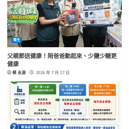
e
a
d
i
衛生
n
父親節送健康！陪爸爸動起來、少鹽少糖更
健康
g
蔡 永源
2026 年 7 月 27 日