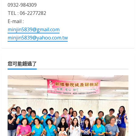
0932-984309
TEL : 06-2277282
E-mail :
minjin5839@gmail.com
minjin5839@yahoo.com.tw
您可能錯過了