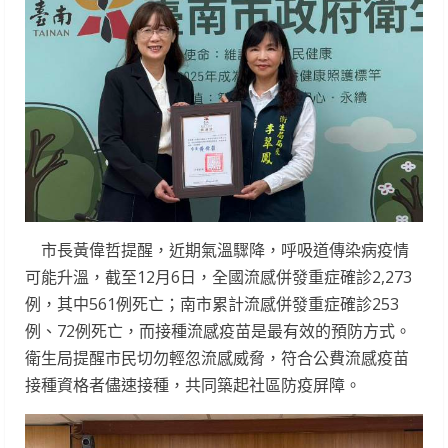
市長黃偉哲提醒，近期氣溫驟降，呼吸道傳染病疫情
可能升溫，截至12月6日，全國流感併發重症確診2,273
例，其中561例死亡；南市累計流感併發重症確診253
例、72例死亡，而接種流感疫苗是最有效的預防方式。
衛生局提醒市民切勿輕忽流感威脅，符合公費流感疫苗
接種資格者儘速接種，共同築起社區防疫屏障。