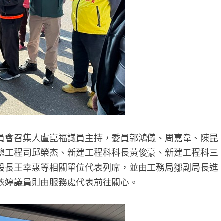
員會召集人盧崑福議員主持，委員郭鴻儀、周嘉韋、陳昆
總工程司邱榮杰、新建工程科科長黃俊豪、新建工程科三
股長王幸惠等相關單位代表列席，並由工務局鄒副局長進
依婷議員則由服務處代表前往關心。