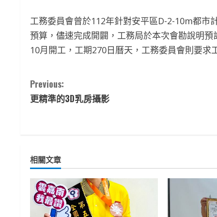
工務委員會曾於112年針對安平區D-2-10m
預算，儘速完成開闢，工務局於本次會勘說明預計於
10月開工，工期270日曆天，工務委員會則要
C
Previous:
更精準的3D乳房攝影
o
n
t
相關文章
i
n
u