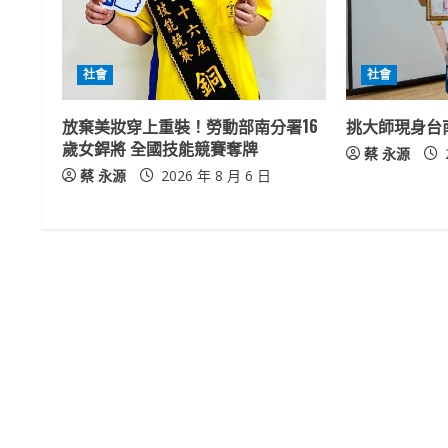
e
R
社會
社會
e
放棄美妝穿上重裝！勞動部南分署16
挑大師現身台
a
歲女銲將 全國技能競賽奪牌
蔡 永源
蔡 永源
2026 年 8 月 6 日
d
i
n
g