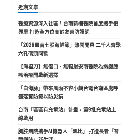
鍵
近期文章
字:
醫療資源深入社區！台南新樓醫院首度攜手復
興里 打造全方位高齡友善防護網
「2026臺南七股海鮮節」熱鬧開幕 二千人齊聚
六孔碼頭同歡
【海福刀】無傷口、無輻射安南醫院為攝護腺
癌治療開啟新選擇
「白海豚」帶來風雨不容小覷台電台南區處呼
籲落實防範以防災損
台南「區區有充電站」計畫，第9批充電站上
線啟用
胸腔病院攜手AI機器人「凱比」 打造長者「智
慧護肺」新生活