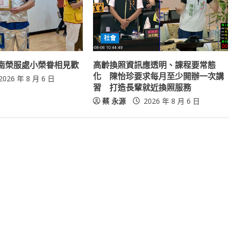
社會
南榮服處小榮眷相見歡
高齡換照資訊應透明、課程要常態
化 陳怡珍要求每月至少開辦一次講
2026 年 8 月 6 日
習 打造長輩就近換照服務
蔡 永源
2026 年 8 月 6 日