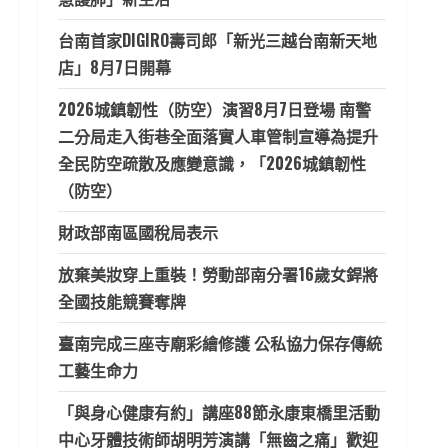
台南首家DIGIRO壽司郎「新光三越台南新天地
店」8月7日開幕
2026城鎮韌性（防空）演習8月7日登場 南警
二分局走入街巷全面落實人車管制宣導為提升
全民防空疏散及應變意識，「2026城鎮韌性
（防空）
財政部南區國稅局表示
放棄美妝穿上重裝！勞動部南分署16歲女銲將
全國技能競賽奪牌
臺南完成三座寺廟彩繪修護 公私協力保存傳統
工藝生命力
「與身心健康有約」講座88節永康東橋里活動
中心牙體技術師胡明芳演講「無齒之痛」歡迎