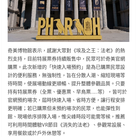
奇美博物館表示，感謝大眾對《埃及之王：法老》的熱
烈支持，目前特展票券持續販售中，民眾可於奇美官網
購票。此次新增的「快速入場預約」是為已購票民眾設
計的便利服務，無強制性，旨在分散人潮、縮短現場等
待時間，使展場動線更順暢、提升整體參觀品質。只要
持有特展票券（全票、優惠票、早鳥票……等），皆可於
官網預約場次，屆時快速入場、省時方便，讓行程安排
更明確；若已購票但未預約場次的民眾，也能彈性到
館、現場依序排隊入場，惟尖峰時段可能需等候，推薦
可利用時間體驗VR節目《消失的法老》、參觀常設展、
享用餐飲或於戶外休憩等。