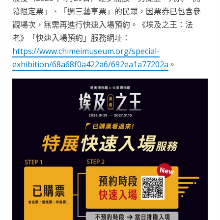
幕限定票」、「週三藝享票」的民眾，因票券已包含參
觀場次，無需再進行快速入場預約。《埃及之王：法
老》「快速入場預約」服務網址：
https://www.chimeimuseum.org/special-
exhibition/68a68f0a422a6/692ea1a77202a
。