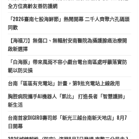
全方位高齡友善防護網
「2026臺南七股海鮮節」熱鬧開幕 二千人齊聚六孔碼頭
同歡
【海福刀】無傷口、無輻射安南醫院為攝護腺癌治療開
啟新選擇
「白海豚」帶來風雨不容小覷台電台南區處呼籲落實防
範以防災損
台南「區區有充電站」計畫，第9批充電站上線啟用
胸腔病院攜手AI機器人「凱比」 打造長者「智慧護肺」
新生活
台南首家DIGIRO壽司郎「新光三越台南新天地店」8月7
日開幕