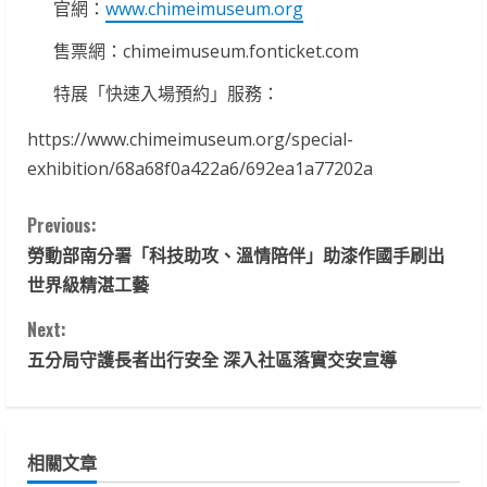
官網：
www.chimeimuseum.org
售票網：chimeimuseum.fonticket.com
特展「快速入場預約」服務：
https://www.chimeimuseum.org/special-
exhibition/68a68f0a422a6/692ea1a77202a
C
Previous:
勞動部南分署「科技助攻、溫情陪伴」助漆作國手刷出
o
世界級精湛工藝
n
Next:
t
五分局守護長者出行安全 深入社區落實交安宣導
i
n
相關文章