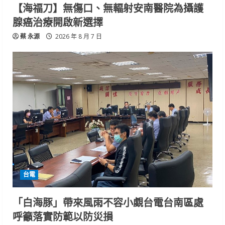
【海福刀】無傷口、無輻射安南醫院為攝護
腺癌治療開啟新選擇
蔡 永源
2026 年 8 月 7 日
台電
「白海豚」帶來風雨不容小覷台電台南區處
呼籲落實防範以防災損