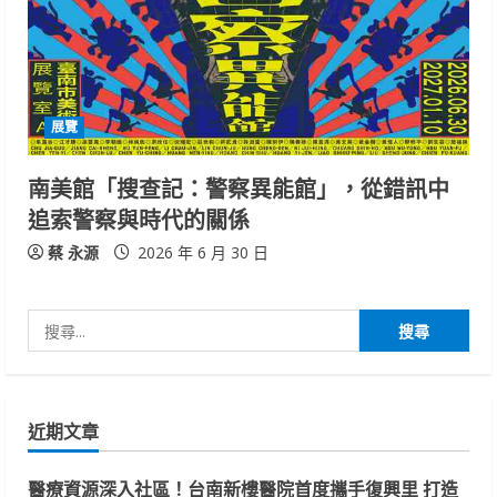
展覽
南美館「搜查記：警察異能館」，從錯訊中
追索警察與時代的關係
蔡 永源
2026 年 6 月 30 日
搜
尋
關
鍵
近期文章
字:
醫療資源深入社區！台南新樓醫院首度攜手復興里 打造