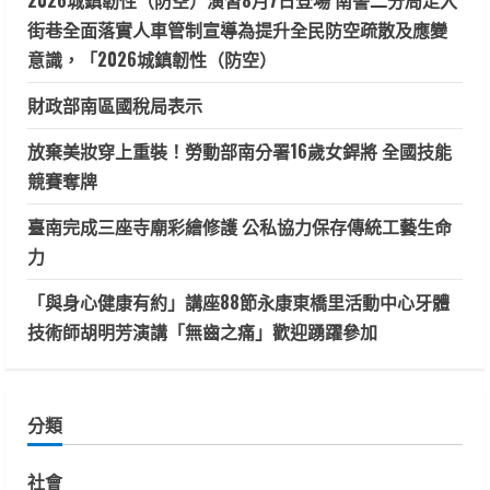
2026城鎮韌性（防空）演習8月7日登場 南警二分局走入
街巷全面落實人車管制宣導為提升全民防空疏散及應變
意識，「2026城鎮韌性（防空）
財政部南區國稅局表示
放棄美妝穿上重裝！勞動部南分署16歲女銲將 全國技能
競賽奪牌
臺南完成三座寺廟彩繪修護 公私協力保存傳統工藝生命
力
「與身心健康有約」講座88節永康東橋里活動中心牙體
技術師胡明芳演講「無齒之痛」歡迎踴躍參加
分類
社會