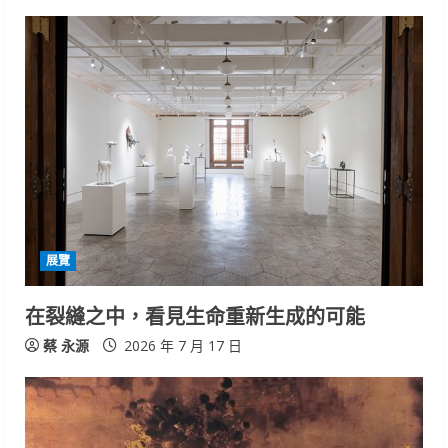
u
e
R
e
a
d
i
展覽
n
在裂縫之中，看見生命重新生成的可能
g
蔡 永源
2026 年 7 月 17 日