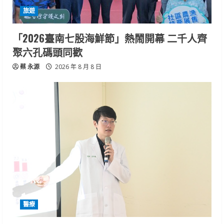
旅遊
「2026臺南七股海鮮節」熱鬧開幕 二千人齊
聚六孔碼頭同歡
蔡 永源
2026 年 8 月 8 日
醫療