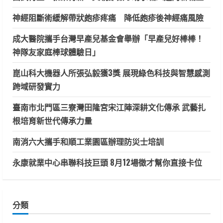
神經阻斷術緩解帶狀皰疹疼痛 降低皰疹後神經痛風險
成大醫院攜手台灣早產兒基金會舉辦「早產兒好棒棒！
神隊友家庭棒球體驗日」
崑山科大機器人所張弘毅獲3獎 展現綠色科技與智慧感測
跨域研發實力
臺南市北門區三寮灣田隆宮宋江陣深耕文化傳承 武藝扎
根培育新世代傳承力量
南消六大攜手和順工業園區辦理防災士培訓
永康就業中心串聯科技巨頭 8月12場徵才幫你直接卡位
分類