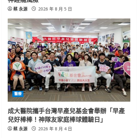
g
蔡 永源
2026 年 8 月 5 日
醫療
成大醫院攜手台灣早產兒基金會舉辦「早產
兒好棒棒！神隊友家庭棒球體驗日」
蔡 永源
2026 年 8 月 4 日