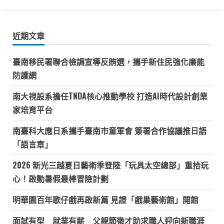
尋
關
鍵
近期文章
字:
臺南移民署聯合檢調宣導反賄選，攜手新住民強化廉能
防護網
南大視設系擔任TNDA核心推動學校 打造AI時代設計創業
家培育平台
南臺科大應日系攜手臺南市童軍會 簽署合作協議推日語
「語言章」
2026 新光三越夏日藝術季登陸「玩具太空總部」重拾玩
心！啟動暑假最棒冒險計劃
明華園百年歌仔戲再啟新篇 見證「戲巢藝術館」開館
面試有型 就業有薪 父親節徵才助求職人迎向新職涯