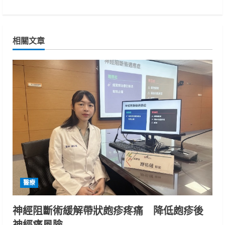
t
i
相關文章
n
u
e
R
e
a
d
醫療
i
神經阻斷術緩解帶狀皰疹疼痛 降低皰疹後
n
神經痛風險