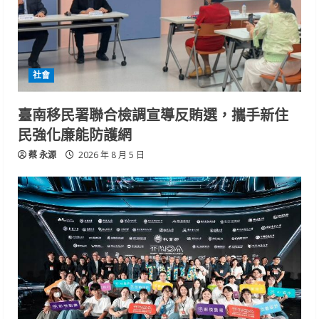
社會
臺南移民署聯合檢調宣導反賄選，攜手新住
民強化廉能防護網
蔡 永源
2026 年 8 月 5 日