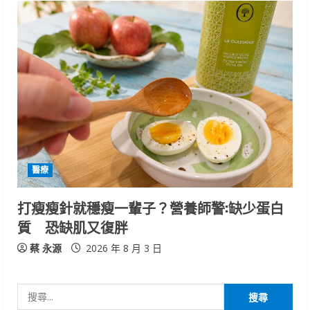
醫療
打瘦瘦針就穩瘦一輩子？營養師警:缺少蛋白
質 恐缺肌又復胖
蔡 永源
2026 年 8 月 3 日
搜