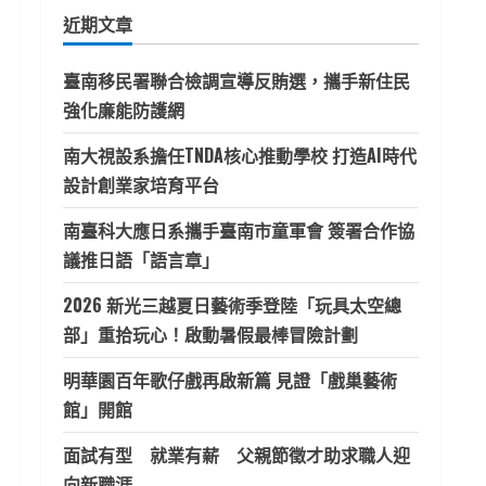
鍵
近期文章
字:
臺南移民署聯合檢調宣導反賄選，攜手新住民
強化廉能防護網
南大視設系擔任TNDA核心推動學校 打造AI時代
設計創業家培育平台
南臺科大應日系攜手臺南市童軍會 簽署合作協
議推日語「語言章」
2026 新光三越夏日藝術季登陸「玩具太空總
部」重拾玩心！啟動暑假最棒冒險計劃
明華園百年歌仔戲再啟新篇 見證「戲巢藝術
館」開館
面試有型 就業有薪 父親節徵才助求職人迎
向新職涯