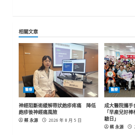
n
t
相關文章
i
n
u
e
R
醫療
醫療
e
神經阻斷術緩解帶狀皰疹疼痛 降低
成大醫院攜手
a
皰疹後神經痛風險
「早產兒好棒
驗日」
蔡 永源
2026 年 8 月 5 日
d
蔡 永源