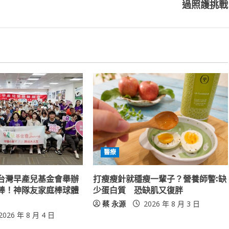
過照護挑戰
醫療
台灣早產兒基金會舉辦
打瘦瘦針就穩瘦一輩子？營養師警:缺
棒！神隊友家庭棒球體
少蛋白質 恐缺肌又復胖
蔡 永源
2026 年 8 月 3 日
2026 年 8 月 4 日