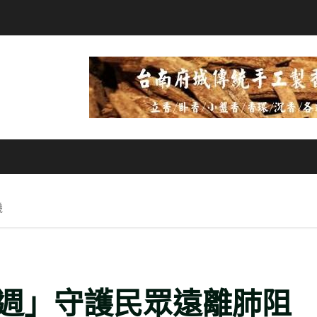
機
週」守護民眾遠離肺阻