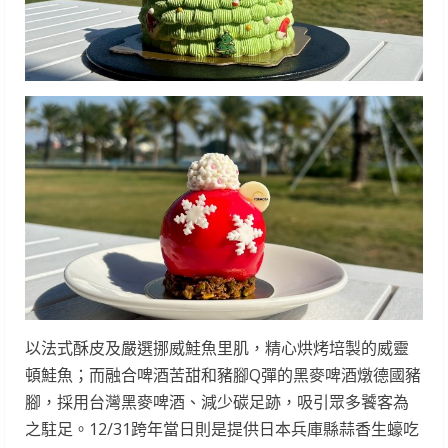
以法式酥皮及嚴選挪威鮭魚里肌，精心烘烤培製的威靈
頓鮭魚；而融合啤酒苦甜和豬腳Q彈的黑麥啤酒燉德國豬
腳，採用台灣黑麥啤酒、減少碳足跡，吸引眾多饕客為
之駐足。12/31跨年當日則是提供日本兵庫縣蒜香生蠔吃