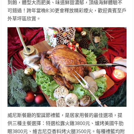
到飽，體型大而肥美、味道鮮甜濃郁，頂級海鮮體驗不
可錯過！跨年當晚8:30更會釋放精彩煙火，歡迎貴賓至戶
外草坪區欣賞。
威尼斯餐廳的聖誕節禮籃，是居家用餐的最佳選項，提
供三種主餐選擇：特選松露火雞3800元、爐烤美國牛肋
眼3800元、維吉尼亞香料烤火腿3500元。每種禮籃均附