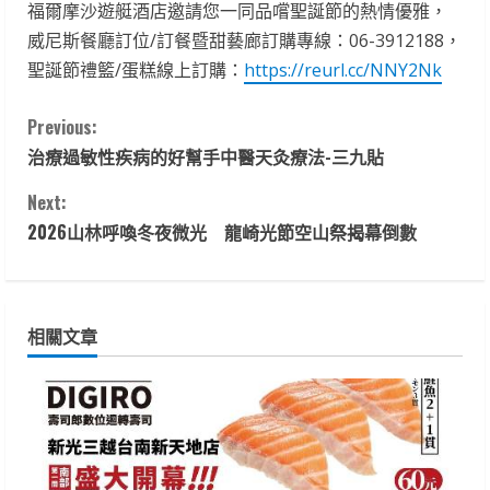
福爾摩沙遊艇酒店邀請您一同品嚐聖誕節的熱情優雅，
威尼斯餐廳訂位/訂餐暨甜藝廊訂購專線：06-3912188，
聖誕節禮籃/蛋糕線上訂購：
https://reurl.cc/NNY2Nk
C
Previous:
治療過敏性疾病的好幫手中醫天灸療法-三九貼
o
Next:
n
2026山林呼喚冬夜微光 龍崎光節空山祭揭幕倒數
t
i
相關文章
n
u
e