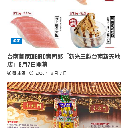
R
e
a
d
商業
i
台南首家DIGIRO壽司郎「新光三越台南新天地
n
店」8月7日開幕
g
蔡 永源
2026 年 8 月 7 日