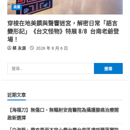
商業
穿梭在地美饌與聲響迷宮，解密日常「語言
變形記」《台文怪物》特展 8/8 台南老爺登
場！
蔡 永源
2026 年 8 月 6 日
搜
尋
關
鍵
近期文章
字:
【海福刀】無傷口、無輻射安南醫院為攝護腺癌治療開
啟新選擇
「白海豚」帶來風雨不容小覷台電台南區處呼籲落實防