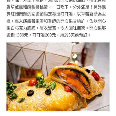
糕，除了外型卡哇伊，濃郁的開心果奶油餡，搭配蓬鬆
香草戚風和酸甜櫻桃醬，一口吃下，分外滿足！另外還
有紅潤閃耀的聖誕節限定慕斯叮叮噹，以草莓慕斯為主
體，裹入酸甜莓果醬和香醇的開心果甘納許，佐以開心
果白巧克力脆脆，層次豐富，令人回味無窮。開心果耶
誕樹1380元，叮叮噹200元，須於3天前預訂。