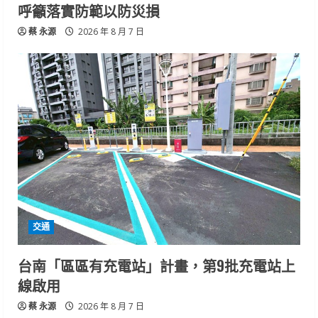
呼籲落實防範以防災損
蔡 永源
2026 年 8 月 7 日
交通
台南「區區有充電站」計畫，第9批充電站上
線啟用
蔡 永源
2026 年 8 月 7 日