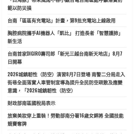
範以防災損
台南「區區有充電站」計畫，第9批充電站上線啟用
胸腔病院攜手AI機器人「凱比」 打造長者「智慧護肺」
新生活
台南首家DIGIRO壽司郎「新光三越台南新天地店」8月7
日開幕
2026城鎮韌性（防空）演習8月7日登場 南警二分局走入
街巷全面落實人車管制宣導為提升全民防空疏散及應變
意識，「2026城鎮韌性（防空）
財政部南區國稅局表示
放棄美妝穿上重裝！勞動部南分署16歲女銲將 全國技能
競賽奪牌