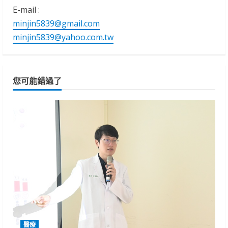
E-mail :
minjin5839@gmail.com
minjin5839@yahoo.com.tw
您可能錯過了
醫療