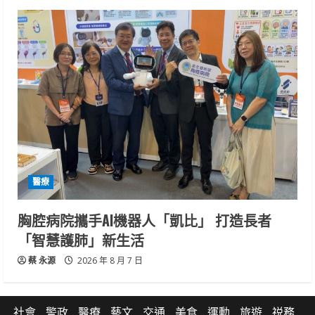
醫療
胸腔病院攜手AI機器人「凱比」 打造長者
「智慧護肺」新生活
蔡 永源
2026 年 8 月 7 日
社會
警政
醫療
藝文
交通
美食
運動
旅遊
祱務