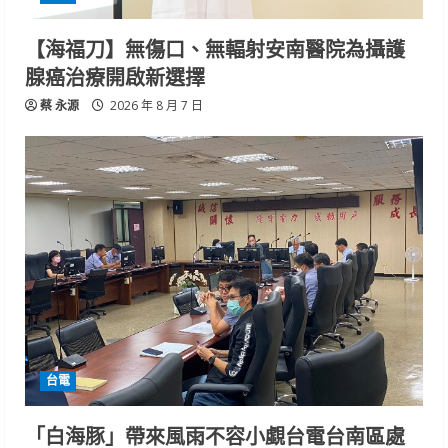
【海福刀】無傷口、無輻射安南醫院為攝護
腺癌治療開啟新選擇
蔡 永源
2026 年 8 月 7 日
台電
「白海豚」帶來風雨不容小覷台電台南區處