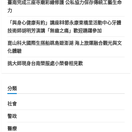
臺南完成三座寺廟彩繪修護 公私協力保存傳統工藝生命
力
「與身心健康有約」講座88節永康東橋里活動中心牙體
技術師胡明芳演講「無齒之痛」歡迎踴躍參加
崑山科大國際生搭船跳島遊澎湖 海上旅運融合觀光與文
化體驗
挑大師現身台南榮服處小榮眷相見歡
分類
社會
警政
醫療