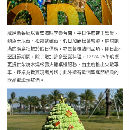
威尼斯餐廳以豐盛海味享譽台南，平日供應帝王蟹煲、
鮑魚土瓶蒸、松露茶碗蒸、假日加碼松葉蟹腳，鮮甜飽
滿的廣島牡蠣於假日供應，亦是餐檯熱門品項。即日起~
聖誕節期間，除了增加許多聖誕料理，12/24-25午晚餐
更提供柴燒木燻松露火雞桌邊服務，由主廚推出火雞專
車，逐桌為貴賓現場片切；此外還有歐洲聖誕節經典的
飲品聖誕熱紅酒。