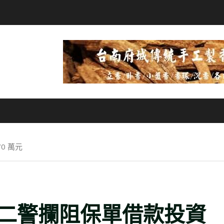
0 萬元
二警攔阻保單借款投資