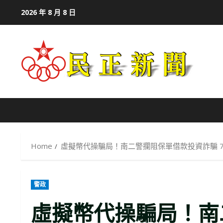
Skip
2026 年 8 月 8 日
to
content
Home
虛擬幣代操騙局！南二警攔阻保單借款投資詐騙 7
警政
虛擬幣代操騙局！南