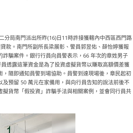
二分局南門派出所昨(16)日11時許接獲轄內中西區西門路
額貸款。南門所副所長梁展彰、警員郭昱佑、薛怡婷獲報
詐騙案件。銀行行員向員警表示，66 年次的章姓男子
向行員透露這筆資金是為了投資虛擬貨幣以賺取高額價差獲
術，隨即通知員警到場協助。員警到達現場後，章民起初
及預留 50 萬元在家備用，與向行員告知的說法前後不
虛擬貨幣「假投資」詐騙手法與相關案例，並會同行員共