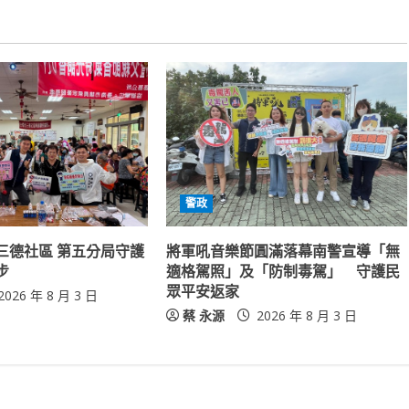
警政
三德社區 第五分局守護
將軍吼音樂節圓滿落幕南警宣導「無
步
適格駕照」及「防制毒駕」 守護民
眾平安返家
2026 年 8 月 3 日
蔡 永源
2026 年 8 月 3 日