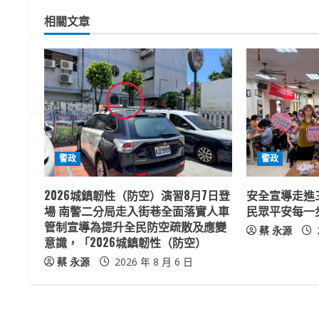
t
相關文章
i
n
u
e
R
警政
警政
e
2026城鎮韌性（防空）演習8月7日登
安全宣導走進
a
場 南警二分局走入街巷全面落實人車
民眾平安每一
管制宣導為提升全民防空疏散及應變
蔡 永源
d
意識，「2026城鎮韌性（防空）
蔡 永源
2026 年 8 月 6 日
i
n