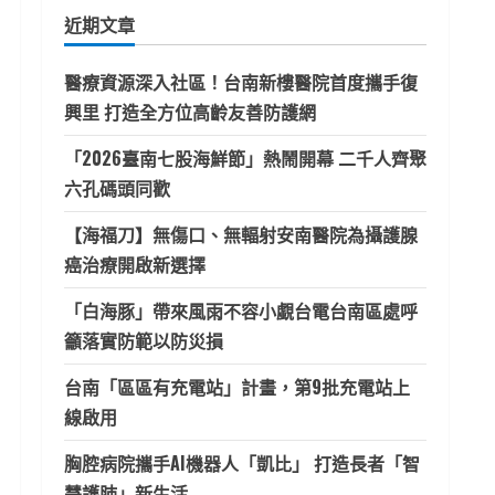
鍵
近期文章
字:
醫療資源深入社區！台南新樓醫院首度攜手復
興里 打造全方位高齡友善防護網
「2026臺南七股海鮮節」熱鬧開幕 二千人齊聚
六孔碼頭同歡
【海福刀】無傷口、無輻射安南醫院為攝護腺
癌治療開啟新選擇
「白海豚」帶來風雨不容小覷台電台南區處呼
籲落實防範以防災損
台南「區區有充電站」計畫，第9批充電站上
線啟用
胸腔病院攜手AI機器人「凱比」 打造長者「智
慧護肺」新生活