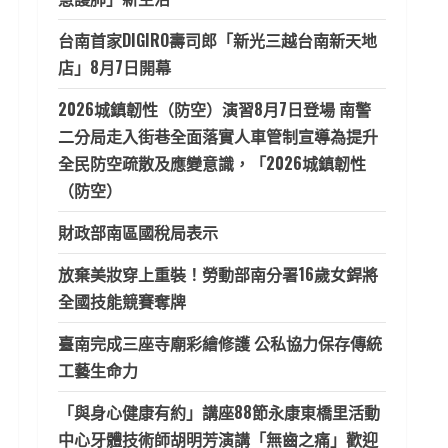
台南首家DIGIRO壽司郎「新光三越台南新天地
店」8月7日開幕
2026城鎮韌性（防空）演習8月7日登場 南警
二分局走入街巷全面落實人車管制宣導為提升
全民防空疏散及應變意識，「2026城鎮韌性
（防空）
財政部南區國稅局表示
放棄美妝穿上重裝！勞動部南分署16歲女銲將
全國技能競賽奪牌
臺南完成三座寺廟彩繪修護 公私協力保存傳統
工藝生命力
「與身心健康有約」講座88節永康東橋里活動
中心牙體技術師胡明芳演講「無齒之痛」歡迎