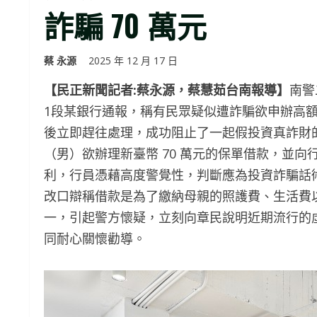
詐騙 70 萬元
蔡 永源
2025 年 12 月 17 日
【民正新聞記者:蔡永源，蔡慧茹台南報導】
南警
1段某銀行通報，稱有民眾疑似遭詐騙欲申辦高
後立即趕往處理，成功阻止了一起假投資真詐財的
（男）欲辦理新臺幣 70 萬元的保單借款，並
利，行員憑藉高度警覺性，判斷應為投資詐騙話
改口辯稱借款是為了繳納母親的照護費、生活費以
一，引起警方懷疑，立刻向章民說明近期流行的
同耐心關懷勸導。