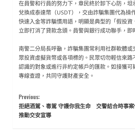
在員警和行員的努力下，章民終於卸下心防，坦承
兌換成泰達幣（USDT），交由詐騙集團代為操
快速入金等詐騙慣用語，明顯是典型的「假投資
立即打消了貸款念頭。員警與銀行成功聯手，即時
南警二分局長呼籲，詐騙集團常利用社群軟體或
眾投資虛擬貨幣或各項標的。民眾切勿輕信來路
認識的對象或進行非約定帳戶的匯款。如接獲可疑訊息
專線查證，共同守護財產安全。
C
Previous:
拒絕酒駕、毒駕 守護你我生命 交警結合時事案
o
推動交安宣導
n